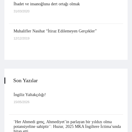
İbadet ve insanoğluna dert ortağı olmak
31/03/2020
Muhalifler Nasihat “İtiraz Edilemeyen Gerçekler”
12/12/2019
Son Yazılar
İngiliz Yaltakçılığı!
15/05/2026
‘Her Ahmedi genç, Ahmediyet’in parlayan bir yıldızı olma
potansiyeline sahiptir’: Huzur, 2025 MKA İngiltere İctima’sında
hitap etti