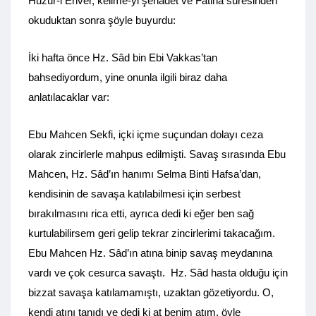
Huzur-i Enver, kelime-yi şehadet ve Fatiha suresinden
okuduktan sonra şöyle buyurdu:
İki hafta önce Hz. Sâd bin Ebi Vakkas’tan
bahsediyordum, yine onunla ilgili biraz daha
anlatılacaklar var:
Ebu Mahcen Sekfi, içki içme suçundan dolayı ceza
olarak zincirlerle mahpus edilmişti. Savaş sırasında Ebu
Mahcen, Hz. Sâd’ın hanımı Selma Binti Hafsa’dan,
kendisinin de savaşa katılabilmesi için serbest
bırakılmasını rica etti, ayrıca dedi ki eğer ben sağ
kurtulabilirsem geri gelip tekrar zincirlerimi takacağım.
Ebu Mahcen Hz. Sâd’ın atına binip savaş meydanına
vardı ve çok cesurca savaştı. Hz. Sâd hasta olduğu için
bizzat savaşa katılamamıştı, uzaktan gözetiyordu. O,
kendi atını tanıdı ve dedi ki at benim atım, öyle