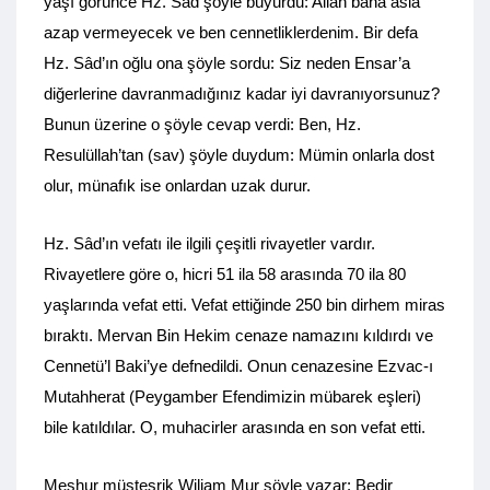
yaşı görünce Hz. Sâd şöyle buyurdu: Allah bana asla
azap vermeyecek ve ben cennetliklerdenim. Bir defa
Hz. Sâd’ın oğlu ona şöyle sordu: Siz neden Ensar’a
diğerlerine davranmadığınız kadar iyi davranıyorsunuz?
Bunun üzerine o şöyle cevap verdi: Ben, Hz.
Resulüllah’tan (sav) şöyle duydum: Mümin onlarla dost
olur, münafık ise onlardan uzak durur.
Hz. Sâd’ın vefatı ile ilgili çeşitli rivayetler vardır.
Rivayetlere göre o, hicri 51 ila 58 arasında 70 ila 80
yaşlarında vefat etti. Vefat ettiğinde 250 bin dirhem miras
bıraktı. Mervan Bin Hekim cenaze namazını kıldırdı ve
Cennetü’l Baki’ye defnedildi. Onun cenazesine Ezvac-ı
Mutahherat (Peygamber Efendimizin mübarek eşleri)
bile katıldılar. O, muhacirler arasında en son vefat etti.
Meşhur müsteşrik Wiliam Mur şöyle yazar: Bedir