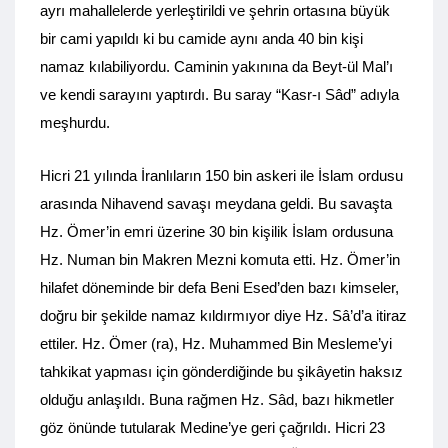
ayrı mahallelerde yerleştirildi ve şehrin ortasına büyük
bir cami yapıldı ki bu camide aynı anda 40 bin kişi
namaz kılabiliyordu. Caminin yakınına da Beyt-ül Mal’ı
ve kendi sarayını yaptırdı. Bu saray “Kasr-ı Sâd” adıyla
meşhurdu.
Hicri 21 yılında İranlıların 150 bin askeri ile İslam ordusu
arasında Nihavend savaşı meydana geldi. Bu savaşta
Hz. Ömer’in emri üzerine 30 bin kişilik İslam ordusuna
Hz. Numan bin Makren Mezni komuta etti. Hz. Ömer’in
hilafet döneminde bir defa Beni Esed’den bazı kimseler,
doğru bir şekilde namaz kıldırmıyor diye Hz. Sâ’d’a itiraz
ettiler. Hz. Ömer (ra), Hz. Muhammed Bin Mesleme’yi
tahkikat yapması için gönderdiğinde bu şikâyetin haksız
olduğu anlaşıldı. Buna rağmen Hz. Sâd, bazı hikmetler
göz önünde tutularak Medine’ye geri çağrıldı. Hicri 23