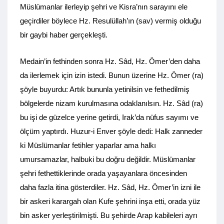
Müslümanlar ilerleyip şehri ve Kisra’nın sarayını ele
geçirdiler böylece Hz. Resulüllah’ın (sav) vermiş olduğu
bir gaybi haber gerçekleşti.
Medain’in fethinden sonra Hz. Sâd, Hz. Ömer’den daha
da ilerlemek için izin istedi. Bunun üzerine Hz. Ömer (ra)
şöyle buyurdu: Artık bununla yetinilsin ve fethedilmiş
bölgelerde nizam kurulmasına odaklanılsın. Hz. Sâd (ra)
bu işi de güzelce yerine getirdi, Irak’da nüfus sayımı ve
ölçüm yaptırdı. Huzur-i Enver şöyle dedi: Halk zanneder
ki Müslümanlar fetihler yaparlar ama halkı
umursamazlar, halbuki bu doğru değildir. Müslümanlar
şehri fethettiklerinde orada yaşayanlara öncesinden
daha fazla itina gösterdiler. Hz. Sâd, Hz. Ömer’in izni ile
bir askeri karargah olan Kufe şehrini inşa etti, orada yüz
bin asker yerleştirilmişti. Bu şehirde Arap kabileleri ayrı