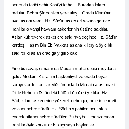
sonra da tarihi şehir Kosi’yi fethetti. Buradan İslam
orduları Behra Şîr denilen yere ulaştı. Orada Kisra’nın
avcı aslanı vardı. Hz. Sâd’ın askerleri yakına gelince
İranlılar o vahşi hayvanı askerlerinin üstüne saldılar.
Aslan kükreyerek askerlere saldırıya geçince Hz. Sâd’ın
kardeşi Haşim Bin Ebi Vakkas aslana kılıcıyla öyle bir
saldırdı ki aslan oracığa yığılıp kaldı.
Yine bu savaş esnasında Medain muharebesi meydana
geldi. Medain, Kisra’nın başkentiydi ve orada beyaz
sarayı vardı. İranlılar Müslümanlarla Medain arasındaki
Dicle Nehrinin üstündeki bütün köprüleri yıktılar. Hz.
Sâd, İslam askerlerine yüzerek nehri geçmelerini emretti
ve atını nehre sürdü. Hz. Sâd’ın sipahileri onu takip
ederek atlarını nehre sürdüler. Bu heybetli manzaradan
İranlılar öyle korktular ki kaçmaya başladılar.