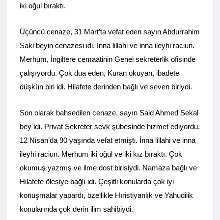
iki oğul bıraktı.
Üçüncü cenaze, 31 Mart’ta vefat eden sayın Abdurrahim
Saki beyin cenazesi idi. İnna lillahi ve inna ileyhi raciun.
Merhum, İngiltere cemaatinin Genel sekreterlik ofisinde
çalışıyordu. Çok dua eden, Kuran okuyan, ibadete
düşkün biri idi. Hilafete derinden bağlı ve seven biriydi.
Son olarak bahsedilen cenaze, sayın Said Ahmed Sekal
bey idi. Privat Sekreter sevk şubesinde hizmet ediyordu.
12 Nisan’da 90 yaşında vefat etmişti. İnna lillahi ve inna
ileyhi raciun. Merhum iki oğul ve iki kız bıraktı. Çok
okumuş yazmış ve ilme dost birisiydi. Namaza bağlı ve
Hilafete ölesiye bağlı idi. Çeşitli konularda çok iyi
konuşmalar yapardı, özellikle Hıristiyanlık ve Yahudilik
konularında çok derin ilim sahibiydi.