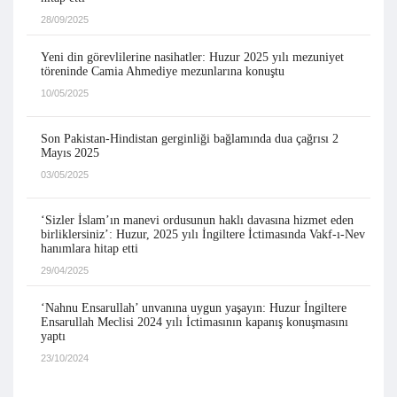
28/09/2025
Yeni din görevlilerine nasihatler: Huzur 2025 yılı mezuniyet
töreninde Camia Ahmediye mezunlarına konuştu
10/05/2025
Son Pakistan-Hindistan gerginliği bağlamında dua çağrısı 2
Mayıs 2025
03/05/2025
‘Sizler İslam’ın manevi ordusunun haklı davasına hizmet eden
birliklersiniz’: Huzur, 2025 yılı İngiltere İctimasında Vakf-ı-Nev
hanımlara hitap etti
29/04/2025
‘Nahnu Ensarullah’ unvanına uygun yaşayın: Huzur İngiltere
Ensarullah Meclisi 2024 yılı İctimasının kapanış konuşmasını
yaptı
23/10/2024