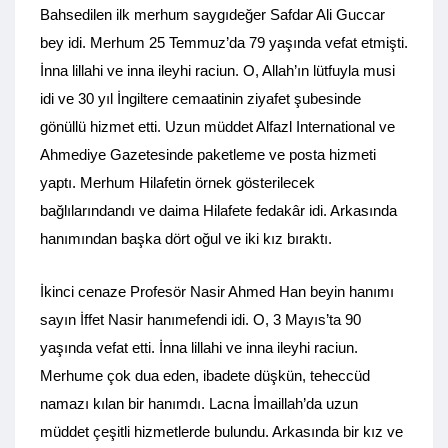
Bahsedilen ilk merhum saygıdeğer Safdar Ali Guccar
bey idi. Merhum 25 Temmuz’da 79 yaşında vefat etmişti.
İnna lillahi ve inna ileyhi raciun. O, Allah’ın lütfuyla musi
idi ve 30 yıl İngiltere cemaatinin ziyafet şubesinde
gönüllü hizmet etti. Uzun müddet Alfazl International ve
Ahmediye Gazetesinde paketleme ve posta hizmeti
yaptı. Merhum Hilafetin örnek gösterilecek
bağlılarındandı ve daima Hilafete fedakâr idi. Arkasında
hanımından başka dört oğul ve iki kız bıraktı.
İkinci cenaze Profesör Nasir Ahmed Han beyin hanımı
sayın İffet Nasir hanımefendi idi. O, 3 Mayıs’ta 90
yaşında vefat etti. İnna lillahi ve inna ileyhi raciun.
Merhume çok dua eden, ibadete düşkün, teheccüd
namazı kılan bir hanımdı. Lacna İmaillah’da uzun
müddet çeşitli hizmetlerde bulundu. Arkasında bir kız ve