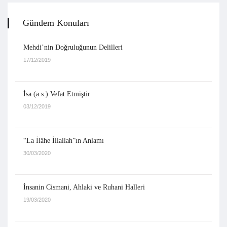
Gündem Konuları
Mehdi’nin Doğruluğunun Delilleri
17/12/2019
İsa (a.s.) Vefat Etmiştir
03/12/2019
“La İlâhe İllallah”ın Anlamı
30/03/2020
İnsanin Cismani, Ahlaki ve Ruhani Halleri
19/03/2020