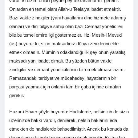
vardır ki bizim onları peyderpey tekrarlamamız gerekir.
Onlardan en temel olanı Allah-u Teala’ya ibadet etmektir.
Bazı vakfe zindigiler (yani hayatlarını dine hizmete adamış
olanlar) ve dini bilgiye sahip olan bazı Cemaat yöneticileri
bile bu temel emire ilgi göstermezler. Hz. Mesih-i Mevud
(as) buyurur ki, sizin maksadınız dünya zevklerini elde
etmek olmasın. Müminin odaklandığı ilk şey onun yaratılış
maksadı yani ibadet olmalı. Bu yüzden bütün vakfe
zindigiler ve cemaat yöneticilerinin bir örnek olması lazım.
Ramazandaki terbiyet ve mücahedeyi hayatlarının bir
parçası yapmak için onların tam bir çaba içinde olmaları
gerekir.
Huzur-i Enver şöyle buyurdu: Hadislerde, nefsinizin de sizin
üzerinizde hakkı vardır, denilerek, nefsin haklarını eda
etmekten de hadislerde bahsedilmiştir. Ancak bu konuda da
dengeli ve orta yolu benimseyen olmak gerekir. Bu hakları