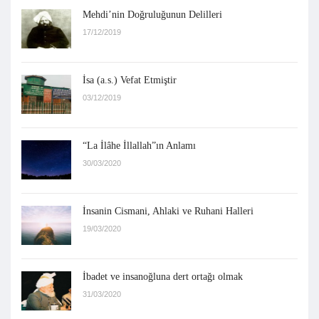
Mehdi’nin Doğruluğunun Delilleri
17/12/2019
İsa (a.s.) Vefat Etmiştir
03/12/2019
“La İlâhe İllallah”ın Anlamı
30/03/2020
İnsanin Cismani, Ahlaki ve Ruhani Halleri
19/03/2020
İbadet ve insanoğluna dert ortağı olmak
31/03/2020