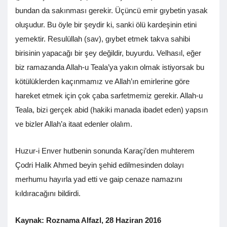
bundan da sakınması gerekir. Üçüncü emir gıybetin yasak
oluşudur. Bu öyle bir şeydir ki, sanki ölü kardeşinin etini
yemektir. Resulüllah (sav), gıybet etmek takva sahibi
birisinin yapacağı bir şey değildir, buyurdu. Velhasıl, eğer
biz ramazanda Allah-u Teala’ya yakın olmak istiyorsak bu
kötülüklerden kaçınmamız ve Allah’ın emirlerine göre
hareket etmek için çok çaba sarfetmemiz gerekir. Allah-u
Teala, bizi gerçek abid (hakiki manada ibadet eden) yapsın
ve bizler Allah’a itaat edenler olalım.
Huzur-i Enver hutbenin sonunda Karaçi’den muhterem
Çodri Halik Ahmed beyin şehid edilmesinden dolayı
merhumu hayırla yad etti ve gaip cenaze namazını
kıldıracağını bildirdi.
Kaynak: Roznama Alfazl, 28 Haziran 2016