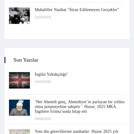
Muhalifler Nasihat “İtiraz Edilemeyen Gerçekler”
12/12/2019
Son Yazılar
İngiliz Yaltakçılığı!
15/05/2026
‘Her Ahmedi genç, Ahmediyet’in parlayan bir yıldızı
olma potansiyeline sahiptir’: Huzur, 2025 MKA
İngiltere İctima’sında hitap etti
28/09/2025
Yeni din görevlilerine nasihatler: Huzur 2025 yılı