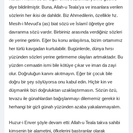
diye bildirilmiştir. Buna, Allah-u Teala’ya ve insanlara verilen
sözlerin her ikisi de dahildir. Biz Ahmedilerin, özellikle hz.
Mesih-i Mevud’a (as) biat sözü ve İslamî öğretiye göre
davranma sözü vardır. Birbiriniz arasında verdiğiniz sözleri
de yerine getirin. Eğer bu konu anlaşılırsa, bizim ortamımız
her türlü kavgadan kurtulabilir. Bugünlerde, dünya hırsı
yüzünden sözleri yerine getirmeme olayları artmaktadır. Bu
yüzden cemaatin ismi bile kötüye çıkar ve iman da zayi
olur. Doğruluğun kanını akıtmayın. Eğer bir çocuk bile
doğru bir şey söylüyorsa onu kabul edin. Hiçbir kin ve
düşmanlık bizi doğruluktan uzaklaştırmasın. Sözün özü,
tevazu ile günahlardan bağışlanmayı dilememiz gerekir ki
herhangi bir gizli günah yüzünden azaba yakalanmayalım.
Huzur-i Enver şöyle devam etti: Allah-u Teala takva sahibi
kimsenin bir alametini, öfkelerini bastıranlar olarak