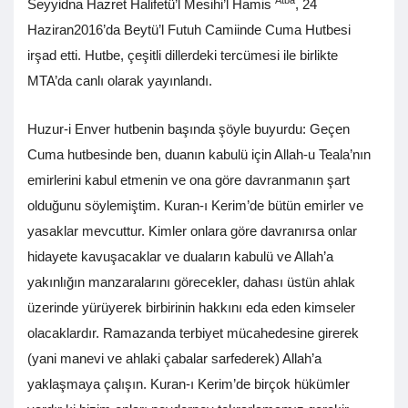
Atba
Seyyidna Hazret Halifetü’l Mesihi’l Hamis
, 24
Haziran2016’da Beytü’l Futuh Camiinde Cuma Hutbesi
irşad etti. Hutbe, çeşitli dillerdeki tercümesi ile birlikte
MTA’da canlı olarak yayınlandı.
Huzur-i Enver hutbenin başında şöyle buyurdu: Geçen
Cuma hutbesinde ben, duanın kabulü için Allah-u Teala’nın
emirlerini kabul etmenin ve ona göre davranmanın şart
olduğunu söylemiştim. Kuran-ı Kerim’de bütün emirler ve
yasaklar mevcuttur. Kimler onlara göre davranırsa onlar
hidayete kavuşacaklar ve duaların kabulü ve Allah’a
yakınlığın manzaralarını görecekler, dahası üstün ahlak
üzerinde yürüyerek birbirinin hakkını eda eden kimseler
olacaklardır. Ramazanda terbiyet mücahedesine girerek
(yani manevi ve ahlaki çabalar sarfederek) Allah’a
yaklaşmaya çalışın. Kuran-ı Kerim’de birçok hükümler