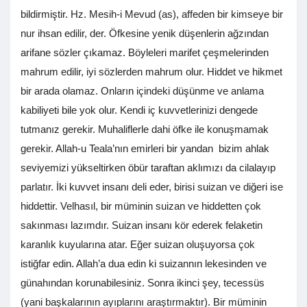
bildirmiştir. Hz. Mesih-i Mevud (as), affeden bir kimseye bir
nur ihsan edilir, der. Öfkesine yenik düşenlerin ağzından
arifane sözler çıkamaz. Böyleleri marifet çeşmelerinden
mahrum edilir, iyi sözlerden mahrum olur. Hiddet ve hikmet
bir arada olamaz. Onların içindeki düşünme ve anlama
kabiliyeti bile yok olur. Kendi iç kuvvetlerinizi dengede
tutmanız gerekir. Muhaliflerle dahi öfke ile konuşmamak
gerekir. Allah-u Teala’nın emirleri bir yandan bizim ahlak
seviyemizi yükseltirken öbür taraftan aklımızı da cilalayıp
parlatır. İki kuvvet insanı deli eder, birisi suizan ve diğeri ise
hiddettir. Velhasıl, bir müminin suizan ve hiddetten çok
sakınması lazımdır. Suizan insanı kör ederek felaketin
karanlık kuyularına atar. Eğer suizan oluşuyorsa çok
istiğfar edin. Allah’a dua edin ki suizannın lekesinden ve
günahından korunabilesiniz. Sonra ikinci şey, tecessüs
(yani başkalarının ayıplarını araştırmaktır). Bir müminin