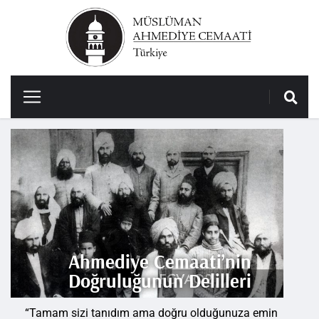
Ahmediye Cemaati’nin
Doğruluğunun Delilleri​
“Tamam sizi tanıdım ama doğru olduğunuza emin