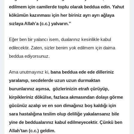
edilmem için camilerde toplu olarak beddua edin. Yahut
kökümün kazınması için her biriniz ayrı ayrı ağlaya
sızlaya Allah’a (c.c.) yalvarın.”
Eğer ben bir yalancı isem, dualarınız kesinlikle kabul
edilecektir. Zaten, sizler benim yok edilmem için daima
beddua ediyorsunuz.
Ama unutmayınız ki,
bana beddua ede ede dilleriniz
yaralanıp, secdelerde uzun uzun durmaktan
burunlarınız aşınsa, gözlerinizin etrafı çürüyüp,
kirpikleriniz dökülse, fazlaca akmasından dolayı görme
gücünüz azalıp ve en son dimağınız boş kaldığı için
sara hastalığına teslim olup deliliğe yakalansanız bile
yine de beddualarınız kabul edilmeyecektir.
Çünkü ben
Allah’tan (c.c.) geldim.