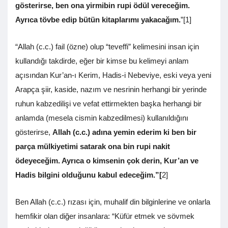
gösterirse, ben ona yirmibin rupi ödül vereceğim.
Ayrıca tövbe edip bütün kitaplarımı yakacağım.
”[1]
“Allah (c.c.) fail (özne) olup “teveffi” kelimesini insan için
kullandığı takdirde, eğer bir kimse bu kelimeyi anlam
açısından Kur’an-ı Kerim, Hadis-i Nebeviye, eski veya yeni
Arapça şiir, kaside, nazım ve nesrinin herhangi bir yerinde
ruhun kabzedilişi ve vefat ettirmekten başka herhangi bir
anlamda (mesela cismin kabzedilmesi) kullanıldığını
gösterirse,
Allah (c.c.) adına yemin ederim ki ben bir
parça mülkiyetimi satarak ona bin rupi nakit
ödeyeceğim. Ayrıca o kimsenin çok derin, Kur’an ve
Hadis bilgini olduğunu kabul edeceğim.”
[
2]
Ben Allah (c.c.) rızası için, muhalif din bilginlerine ve onlarla
hemfikir olan diğer insanlara: “Küfür etmek ve sövmek