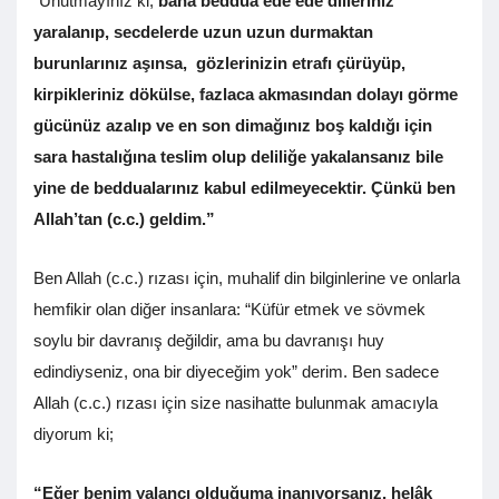
“Unutmayınız ki,
bana beddua ede ede dilleriniz
yaralanıp, secdelerde uzun uzun durmaktan
burunlarınız aşınsa, gözlerinizin etrafı çürüyüp,
kirpikleriniz dökülse, fazlaca akmasından dolayı görme
gücünüz azalıp ve en son dimağınız boş kaldığı için
sara hastalığına teslim olup deliliğe yakalansanız bile
yine de beddualarınız kabul edilmeyecektir.
Çünkü ben
Allah’tan (c.c.) geldim.”
Ben Allah (c.c.) rızası için, muhalif din bilginlerine ve onlarla
hemfikir olan diğer insanlara: “Küfür etmek ve sövmek
soylu bir davranış değildir, ama bu davranışı huy
edindiyseniz, ona bir diyeceğim yok” derim. Ben sadece
Allah (c.c.) rızası için size nasihatte bulunmak amacıyla
diyorum ki;
“Eğer benim yalancı olduğuma inanıyorsanız, helâk