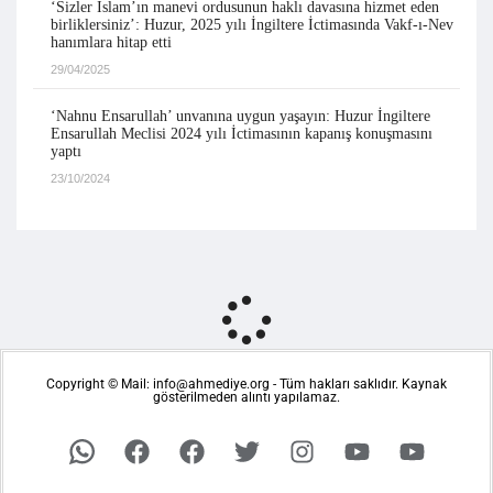
‘Sizler İslam’ın manevi ordusunun haklı davasına hizmet eden
birliklersiniz’: Huzur, 2025 yılı İngiltere İctimasında Vakf-ı-Nev
hanımlara hitap etti
29/04/2025
‘Nahnu Ensarullah’ unvanına uygun yaşayın: Huzur İngiltere
Ensarullah Meclisi 2024 yılı İctimasının kapanış konuşmasını
yaptı
23/10/2024
Copyright © Mail: info@ahmediye.org - Tüm hakları saklıdır. Kaynak
gösterilmeden alıntı yapılamaz.