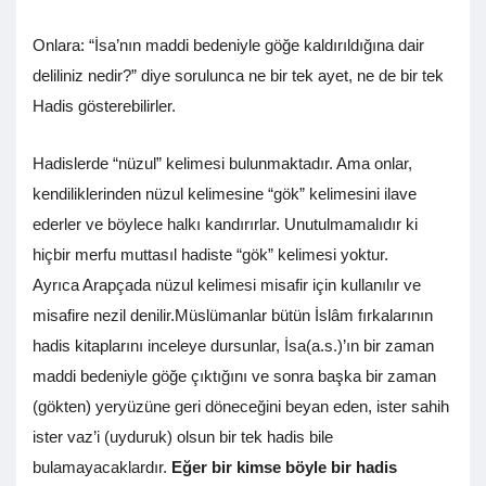
Onlara: “İsa’nın maddi bedeniyle göğe kaldırıldığına dair
deliliniz nedir?” diye sorulunca ne bir tek ayet, ne de bir tek
Hadis gösterebilirler.
Hadislerde “nüzul” kelimesi bulunmaktadır. Ama onlar,
kendiliklerinden nüzul kelimesine “gök” kelimesini ilave
ederler ve böylece halkı kandırırlar. Unutulmamalıdır ki
hiçbir merfu muttasıl hadiste “gök” kelimesi yoktur.
Ayrıca Arapçada nüzul kelimesi misafir için kullanılır ve
misafire nezil denilir.Müslümanlar bütün İslâm fırkalarının
hadis kitaplarını inceleye dursunlar, İsa(a.s.)’ın bir zaman
maddi bedeniyle göğe çıktığını ve sonra başka bir zaman
(gökten) yeryüzüne geri döneceğini beyan eden, ister sahih
ister vaz’i (uyduruk) olsun bir tek hadis bile
bulamayacaklardır.
Eğer bir kimse böyle bir hadis