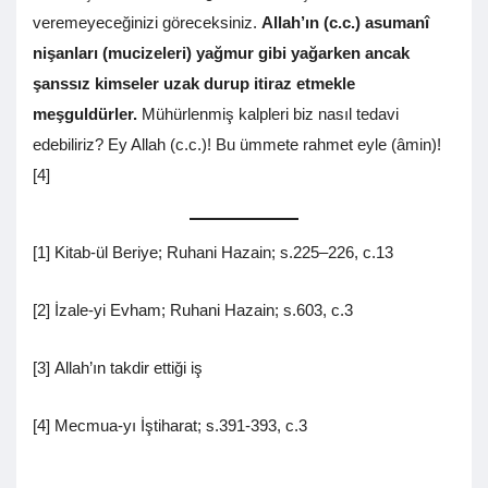
veremeyeceğinizi göreceksiniz.
Allah’ın (c.c.) asumanî
nişanları (mucizeleri) yağmur gibi yağarken ancak
şanssız kimseler uzak durup itiraz etmekle
meşguldürler.
Mühürlenmiş kalpleri biz nasıl tedavi
edebiliriz? Ey Allah (c.c.)! Bu ümmete rahmet eyle (âmin)!
[4]
[1] Kitab-ül Beriye; Ruhani Hazain; s.225–226, c.13
[2] İzale-yi Evham; Ruhani Hazain; s.603, c.3
[3] Allah’ın takdir ettiği iş
[4] Mecmua-yı İştiharat; s.391-393, c.3