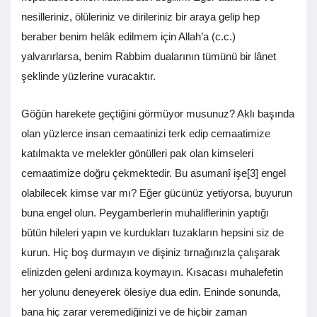
nesilleriniz, ölüleriniz ve dirileriniz bir araya gelip hep
beraber benim helâk edilmem için Allah’a (c.c.)
yalvarırlarsa, benim Rabbim dualarının tümünü bir lânet
şeklinde yüzlerine vuracaktır.
Göğün harekete geçtiğini görmüyor musunuz? Aklı başında
olan yüzlerce insan cemaatinizi terk edip cemaatimize
katılmakta ve melekler gönülleri pak olan kimseleri
cemaatimize doğru çekmektedir. Bu asumanî işe[3] engel
olabilecek kimse var mı? Eğer gücünüz yetiyorsa, buyurun
buna engel olun. Peygamberlerin muhaliflerinin yaptığı
bütün hileleri yapın ve kurdukları tuzakların hepsini siz de
kurun. Hiç boş durmayın ve dişiniz tırnağınızla çalışarak
elinizden geleni ardınıza koymayın. Kısacası muhalefetin
her yolunu deneyerek ölesiye dua edin. Eninde sonunda,
bana hiç zarar veremediğinizi ve de hiçbir zaman