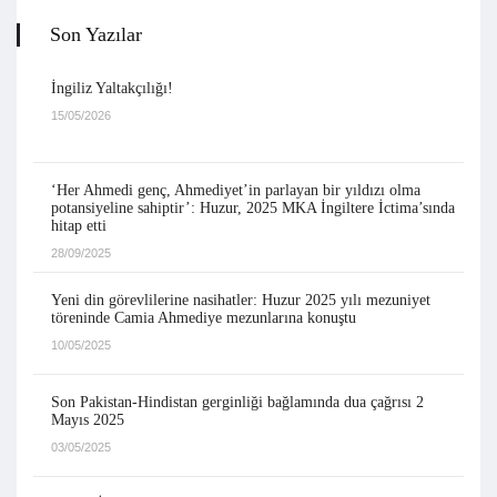
Son Yazılar
İngiliz Yaltakçılığı!
15/05/2026
‘Her Ahmedi genç, Ahmediyet’in parlayan bir yıldızı olma
potansiyeline sahiptir’: Huzur, 2025 MKA İngiltere İctima’sında
hitap etti
28/09/2025
Yeni din görevlilerine nasihatler: Huzur 2025 yılı mezuniyet
töreninde Camia Ahmediye mezunlarına konuştu
10/05/2025
Son Pakistan-Hindistan gerginliği bağlamında dua çağrısı 2
Mayıs 2025
03/05/2025