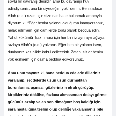
soylu bir davranış değildir, ama bu davranışı huy
edindiyseniz, ona bir diyeceğim yok” derim. Ben sadece
Allah (c.c.) rızası için size nasihatte bulunmak amacıyla
diyorum ki; “Eğer benim yalancı olduğuma inanıyorsanız,
helâk edilmem için camilerde toplu olarak beddua edin.
Yahut kökümün kazınması için her biriniz ayrı ayrı ağlaya
sızlaya Allah’a (c.c.) yalvarın. Eğer ben bir yalancı isem,
dualarınız kesinlikle kabul edilecektir. Zaten, sizler benim
yok edilmem için daima beddua ediyorsunuz.
Ama unutmayınız ki, bana beddua ede ede dilleriniz
yaralanıp, secdelerde uzun uzun durmaktan
burunlarınız aşınsa, gözlerinizin etrafı çürüyüp,
kirpikleriniz dökülse, fazlaca akmasından dolayı görme
gücünüz azalıp ve en son dimağınız boş kaldığı için
sara hastalığına
teslim olup deliliğe yakalansanız bile