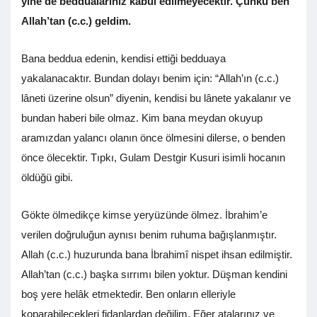
yine de beddualarınız kabul edilmeyecektir. Çünkü ben
Allah’tan (c.c.) geldim.
Bana beddua edenin, kendisi ettiği bedduaya
yakalanacaktır. Bundan dolayı benim için: “Allah’ın (c.c.)
lâneti üzerine olsun” diyenin, kendisi bu lânete yakalanır ve
bundan haberi bile olmaz. Kim bana meydan okuyup
aramızdan yalancı olanın önce ölmesini dilerse, o benden
önce ölecektir. Tıpkı, Gulam Destgir Kusuri isimli hocanın
öldüğü gibi.
Gökte ölmedikçe kimse yeryüzünde ölmez. İbrahim’e
verilen doğruluğun aynısı benim ruhuma bağışlanmıştır.
Allah (c.c.) huzurunda bana İbrahimî nispet ihsan edilmiştir.
Allah’tan (c.c.) başka sırrımı bilen yoktur. Düşman kendini
boş yere helâk etmektedir. Ben onların elleriyle
koparabilecekleri fidanlardan değilim. Eğer atalarınız ve