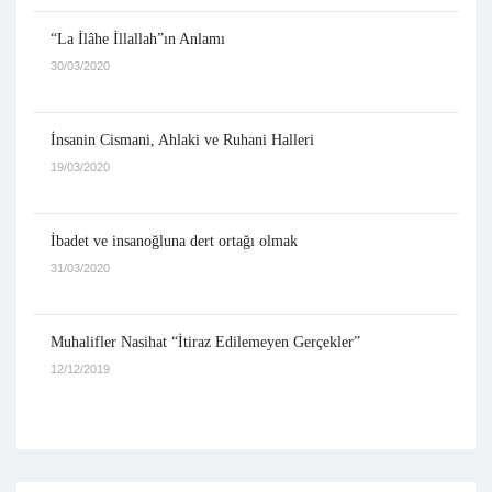
“La İlâhe İllallah”ın Anlamı
30/03/2020
İnsanin Cismani, Ahlaki ve Ruhani Halleri
19/03/2020
İbadet ve insanoğluna dert ortağı olmak
31/03/2020
Muhalifler Nasihat “İtiraz Edilemeyen Gerçekler”
12/12/2019