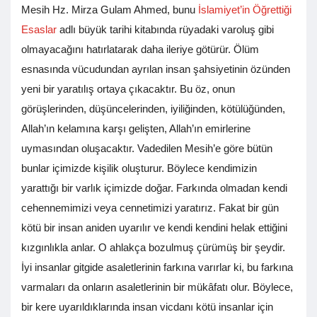
Mesih Hz. Mirza Gulam Ahmed, bunu
İslamiyet’in Öğrettiği
Esaslar
adlı büyük tarihi kitabında rüyadaki varoluş gibi
olmayacağını hatırlatarak daha ileriye götürür. Ölüm
esnasında vücudundan ayrılan insan şahsiyetinin özünden
yeni bir yaratılış ortaya çıkacaktır. Bu öz, onun
görüşlerinden, düşüncelerinden, iyiliğinden, kötülüğünden,
Allah’ın kelamına karşı gelişten, Allah’ın emirlerine
uymasından oluşacaktır. Vadedilen Mesih’e göre bütün
bunlar içimizde kişilik oluşturur. Böylece kendimizin
yarattığı bir varlık içimizde doğar. Farkında olmadan kendi
cehennemimizi veya cennetimizi yaratırız. Fakat bir gün
kötü bir insan aniden uyarılır ve kendi kendini helak ettiğini
kızgınlıkla anlar. O ahlakça bozulmuş çürümüş bir şeydir.
İyi insanlar gitgide asaletlerinin farkına varırlar ki, bu farkına
varmaları da onların asaletlerinin bir mükâfatı olur. Böylece,
bir kere uyarıldıklarında insan vicdanı kötü insanlar için