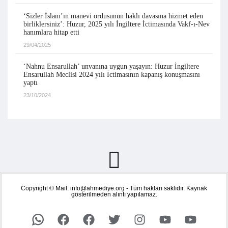
‘Sizler İslam’ın manevi ordusunun haklı davasına hizmet eden
birliklersiniz’: Huzur, 2025 yılı İngiltere İctimasında Vakf-ı-Nev
hanımlara hitap etti
29/04/2025
‘Nahnu Ensarullah’ unvanına uygun yaşayın: Huzur İngiltere
Ensarullah Meclisi 2024 yılı İctimasının kapanış konuşmasını
yaptı
23/10/2024
Copyright © Mail: info@ahmediye.org - Tüm hakları saklıdır. Kaynak
gösterilmeden alıntı yapılamaz.