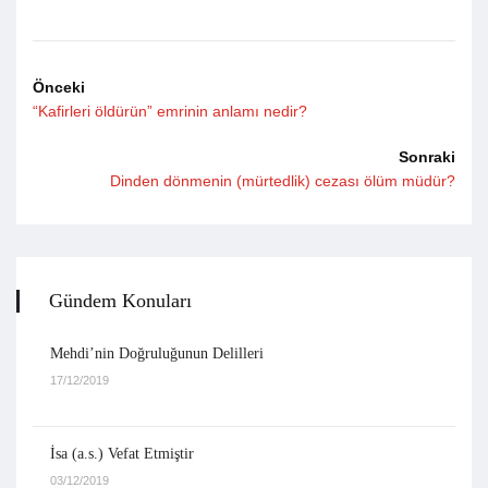
Önceki
“Kafirleri öldürün” emrinin anlamı nedir?
Sonraki
Dinden dönmenin (mürtedlik) cezası ölüm müdür?
Gündem Konuları
Mehdi’nin Doğruluğunun Delilleri
17/12/2019
İsa (a.s.) Vefat Etmiştir
03/12/2019