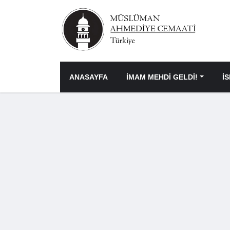
ANASAYFA
İMAM MEHDİ GELDİ!
İ