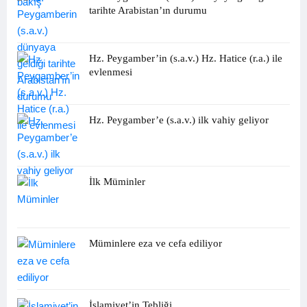
tarihte Arabistan’ın durumu
Hz. Peygamber’in (s.a.v.) Hz. Hatice (r.a.) ile
evlenmesi
Hz. Peygamber’e (s.a.v.) ilk vahiy geliyor
İlk Müminler
Müminlere eza ve cefa ediliyor
İslamiyet’in Tebliği