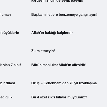
kardeşiniz için de sevip isteyin!
üslüman
Başka milletlere benzemeye çalışmayın!
 büyüklerin
Allah’ın baktığı kalplerdir
Zulm etmeyin!
 olan 7 sınıf
Bütün mahlukat Allah’ın ailesidir!
bir duası
Oruç – Cehennem’den 70 yıl uzaklaşma
ediği iki
Bu 4 özel zikri biliyor muydunuz?