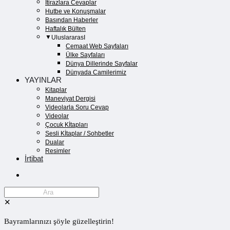
İtirazlara Cevaplar
Hutbe ve Konuşmalar
Basından Haberler
Haftalık Bülten
UluslararasI
Cemaat Web Sayfaları
Ülke Sayfaları
Dünya Dillerinde Sayfalar
Dünyada Camilerimiz
YAYINLAR
Kitaplar
Maneviyat Dergisi
Videolarla Soru Cevap
Videolar
Çocuk Kİtapları
Sesli Kİtaplar / Sohbetler
Dualar
Resimler
İrtibat
✕
Bayramlarınızı şöyle güzelleştirin!