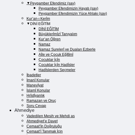
Peygamber Efendimiz (sav)
Peygamber Efendimizin Hayatı (sav)​
Peygamber Efendimizin Yüce Ahlakı (sav)​
Kur’an-ı Kerİm
DİNİ EĞİTİM
DİNİ EĞİTİM
Büyüklerİmİzİ Tanıyalım
Kur’an Öğren
Namaz
Namaz Surelerİ ve Duaları Ezberle
Aİle ve Çocuk Eğİtİmİ
Çocuklar İçİn
Çocuklar İçİn Hadİsler
Hadİslerden Seçmeler
İbadetler
İmanİ Konular
Manevİyat
İslamİ Konular
Hrİstİyanlık
Ramazan ve Oruç
Soru Cevap
Ahmediye
Vadedilen Mesih ve Mehdi as
Ahmediyet’e Davet
Cemaat’İn Doğruluğu
Cemaat’İ Tanımak İçin