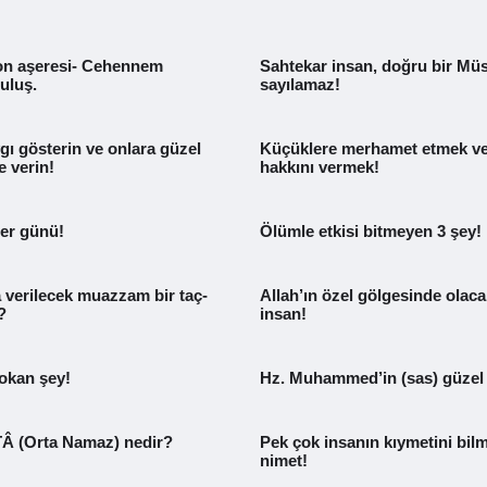
on aşeresi- Cehennem
Sahtekar insan, doğru bir M
uluş.
sayılamaz!
gı gösterin ve onlara güzel
Küçüklere merhamet etmek ve
e verin!
hakkını vermek!
ler günü!
Ölümle etkisi bitmeyen 3 şey!
 verilecek muazzam bir taç-
Allah’ın özel gölgesinde olacak
?
insan!
sokan şey!
Hz. Muhammed’in (sas) güzel 
Â (Orta Namaz) nedir?
Pek çok insanın kıymetini bilm
nimet!