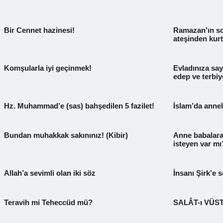
Bir Cennet hazinesi!
Ramazan’ın s
ateşinden kurt
Komşularla iyi geçinmek!
Evladınıza say
edep ve terbiy
Hz. Muhammad’e (sas) bahşedilen 5 fazilet!
İslam’da anne
Bundan muhakkak sakınınız! (Kibir)
Anne babalara
isteyen var mı
Allah’a sevimli olan iki söz
İnsanı Şirk’e 
Teravih mi Teheccüd mü?
SALÂT-ı VÜST