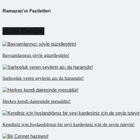
Ramazan’ın Faziletleri
Hadis Dersleri
Bayramlarınızı şöyle güzelleştirin!
Sarhoşluk veren şeylerin azı da haramdır!
Herkes kendi dairesinde mesuldür!
Kendiniz için hoşlandığınız bir şeyi kardeşiniz için de sevip isteyin!