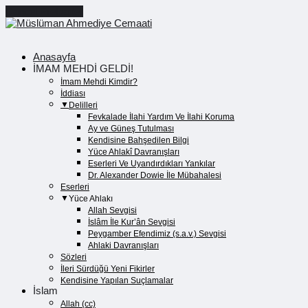
Cancel Preloader
Anasayfa
İMAM MEHDİ GELDİ!
İmam Mehdi Kimdir?
İddiası
Delilleri
Fevkalade İlahi Yardım Ve İlahi Koruma
Ay ve Güneş Tutulması
Kendisine Bahşedilen Bilgi
Yüce Ahlakî Davranışları
Eserleri Ve Uyandırdıkları Yankılar
Dr. Alexander Dowie İle Mübahalesi
Eserleri
Yüce Ahlakı
Allah Sevgisi
İslâm İle Kur’ân Sevgisi
Peygamber Efendimiz (s.a.v.) Sevgisi
Ahlaki Davranışları
Sözleri
İleri Sürdüğü Yeni Fikirler
Kendisine Yapılan Suçlamalar
İslam
Allah (cc)