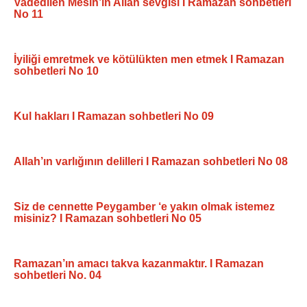
Vadedilen Mesih’in Allah sevgisi I Ramazan sohbetleri
No 11
İyiliği emretmek ve kötülükten men etmek I Ramazan
sohbetleri No 10
Kul hakları I Ramazan sohbetleri No 09
Allah’ın varlığının delilleri I Ramazan sohbetleri No 08
Siz de cennette Peygamber ‘e yakın olmak istemez
misiniz? I Ramazan sohbetleri No 05
Ramazan’ın amacı takva kazanmaktır. I Ramazan
sohbetleri No. 04