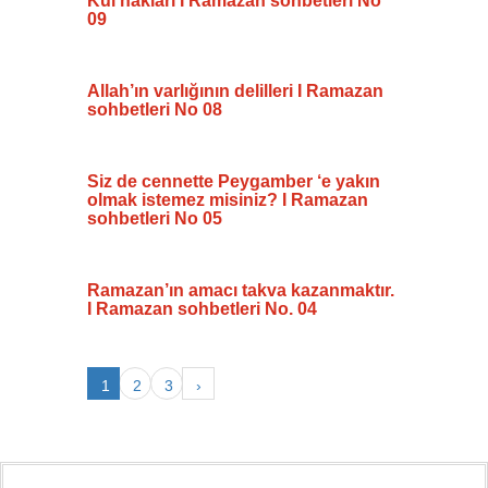
Kul hakları I Ramazan sohbetleri No
09
Allah’ın varlığının delilleri I Ramazan
sohbetleri No 08
Siz de cennette Peygamber ‘e yakın
olmak istemez misiniz? I Ramazan
sohbetleri No 05
Ramazan’ın amacı takva kazanmaktır.
I Ramazan sohbetleri No. 04
1
2
3
›