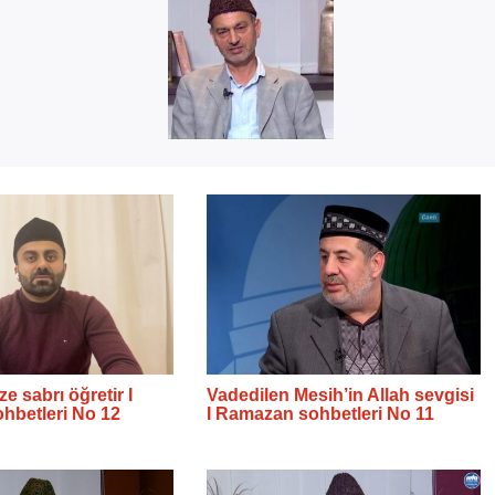
 sabrı öğretir I
Vadedilen Mesih’in Allah sevgisi
hbetleri No 12
I Ramazan sohbetleri No 11