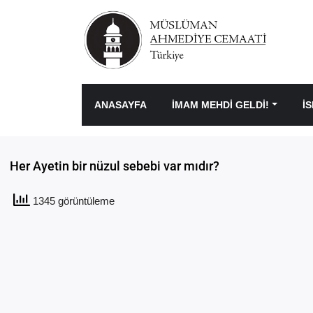
ANASAYFA
İMAM MEHDİ GELDİ!
İ
Her Ayetin bir nüzul sebebi var mıdır?
1345 görüntüleme