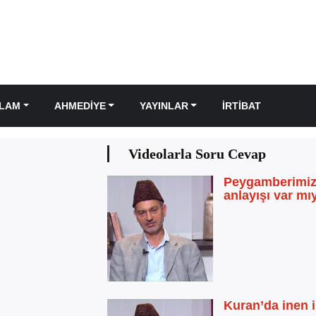
SLAM
AHMEDIYE
YAYINLAR
İRTIBAT
Videolarla Soru Cevap
Peygamberimiz
anlayışı var mı
Kuran’da inen i