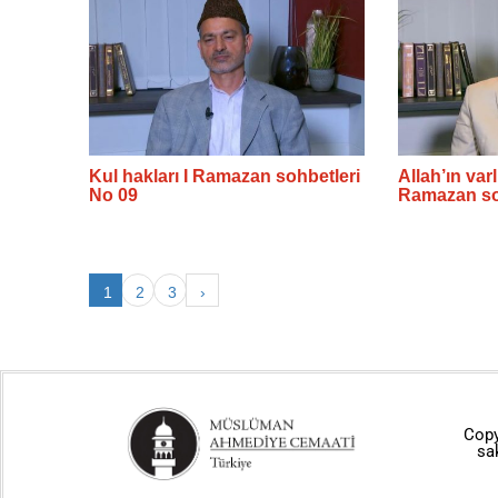
Kul hakları I Ramazan sohbetleri
Allah’ın varlı
No 09
Ramazan so
1
2
3
›
Copy
sa