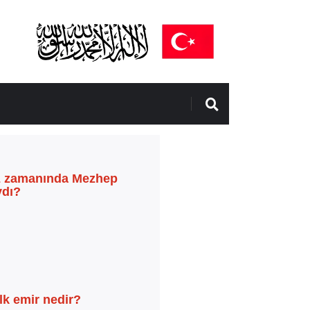
 zamanında Mezhep
ydı?
lk emir nedir?