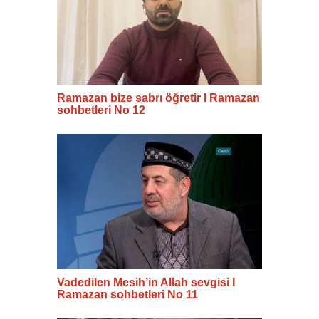
Ramazan bize sabrı öğretir I Ramazan
sohbetleri No 12
Vadedilen Mesih’in Allah sevgisi I
Ramazan sohbetleri No 11