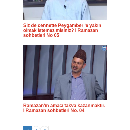
Siz de cennette Peygamber ‘e yakın
olmak istemez misiniz? I Ramazan
sohbetleri No 05
Ramazan’ın amacı takva kazanmaktır.
I Ramazan sohbetleri No. 04