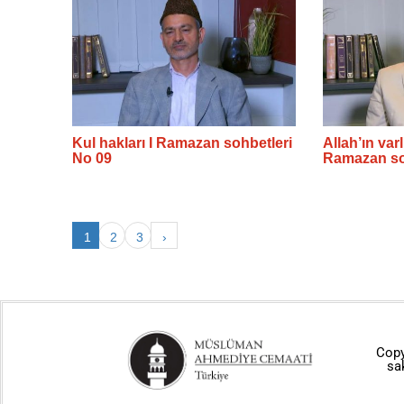
Kul hakları I Ramazan sohbetleri
Allah’ın varlı
No 09
Ramazan so
1
2
3
›
Copy
sa