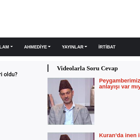
SLAM
AHMEDIYE
YAYINLAR
İRTIBAT
Videolarla Soru Cevap
i oldu?
Peygamberimiz
anlayışı var mı
Kuran’da inen i