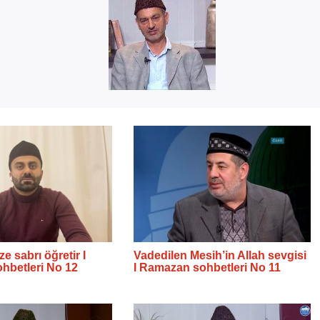
 sabrı öğretir I
Vadedilen Mesih’in Allah sevgisi
hbetleri No 12
I Ramazan sohbetleri No 11