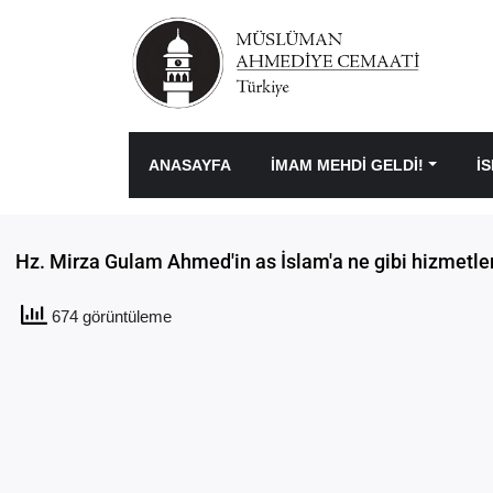
ANASAYFA
İMAM MEHDİ GELDİ!
İ
Hz. Mirza Gulam Ahmed'in as İslam'a ne gibi hizmetler
674 görüntüleme