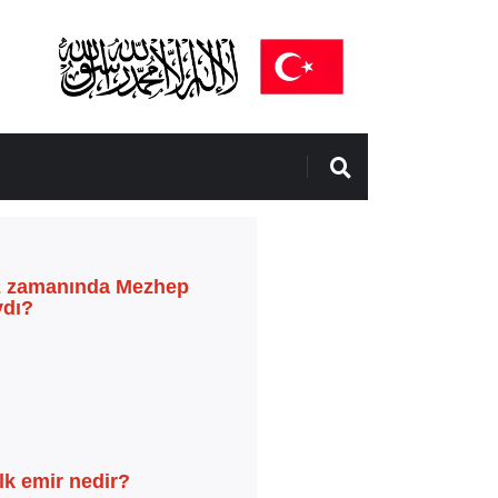
 zamanında Mezhep
ydı?
lk emir nedir?