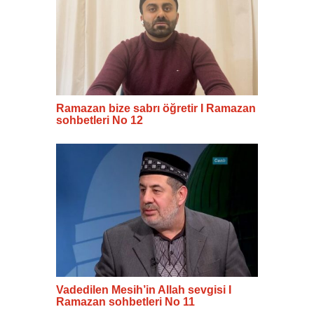
Ramazan bize sabrı öğretir I Ramazan
sohbetleri No 12
Vadedilen Mesih’in Allah sevgisi I
Ramazan sohbetleri No 11