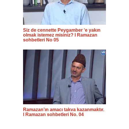
Siz de cennette Peygamber ‘e yakın
olmak istemez misiniz? I Ramazan
sohbetleri No 05
Ramazan’ın amacı takva kazanmaktır.
I Ramazan sohbetleri No. 04