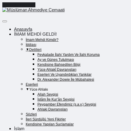
Cancel Preloader
Anasayfa
İMAM MEHDİ GELDİ!
İmam Mehdi Kimdir?
İddiası
Delilleri
Fevkalade İlahi Yardım Ve İlahi Koruma
Ay ve Güneş Tutulması
Kendisine Bahşedilen Bilgi
Yüce Ahlakî Davranışları
Eserleri Ve Uyandırdıkları Yankılar
Dr. Alexander Dowie İle Mübahalesi
Eserleri
Yüce Ahlakı
Allah Sevgisi
İslâm İle Kur’ân Sevgisi
Peygamber Efendimiz (s.a.v.) Sevgisi
Ahlaki Davranışları
Sözleri
İleri Sürdüğü Yeni Fikirler
Kendisine Yapılan Suçlamalar
İslam