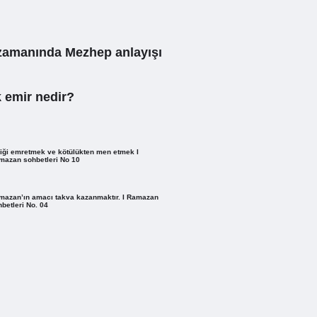
zamanında Mezhep anlayışı
k emir nedir?
liği emretmek ve kötülükten men etmek I
mazan sohbetleri No 10
mazan’ın amacı takva kazanmaktır. I Ramazan
betleri No. 04