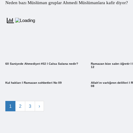
Neden bazı Müslüman gruplar Ahmedi Müslümanlara kafir diyor?
60 Saniyede Ahmediyet #02 I Calsa Salana nedir?
Ramazan bize sabrı öğretir I
12
Kul hakları I Ramazan sohbetleri No 09
Allah’ın varlığının delilleri 
08
1
2
3
›