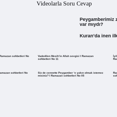
Videolarla Soru Cevap
Peygamberimiz 
var mıydı?
Kuran’da inen il
 Ramazan sohbetleri No
Vadedilen Mesih’in Allah sevgisi I Ramazan
İyi
sohbetleri No 11
Ra
I Ramazan sohbetleri No
Siz de cennette Peygamber ‘e yakın olmak istemez
Ra
misiniz? I Ramazan sohbetleri No 05
soh