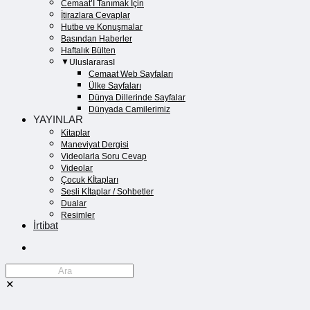
Cemaat’İ Tanımak İçin
İtirazlara Cevaplar
Hutbe ve Konuşmalar
Basından Haberler
Haftalık Bülten
UluslararasI
Cemaat Web Sayfaları
Ülke Sayfaları
Dünya Dillerinde Sayfalar
Dünyada Camilerimiz
YAYINLAR
Kitaplar
Maneviyat Dergisi
Videolarla Soru Cevap
Videolar
Çocuk Kİtapları
Sesli Kİtaplar / Sohbetler
Dualar
Resimler
İrtibat
✕