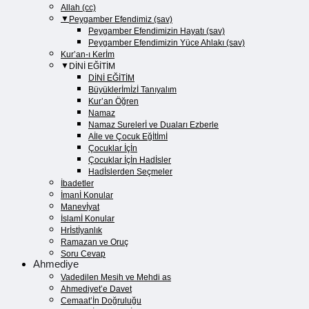
Allah (cc)
Peygamber Efendimiz (sav)
Peygamber Efendimizin Hayatı (sav)​
Peygamber Efendimizin Yüce Ahlakı (sav)​
Kur’an-ı Kerİm
DİNİ EĞİTİM
DİNİ EĞİTİM
Büyüklerİmİzİ Tanıyalım
Kur’an Öğren
Namaz
Namaz Surelerİ ve Duaları Ezberle
Aİle ve Çocuk Eğİtİmİ
Çocuklar İçİn
Çocuklar İçİn Hadİsler
Hadİslerden Seçmeler
İbadetler
İmanİ Konular
Manevİyat
İslamİ Konular
Hrİstİyanlık
Ramazan ve Oruç
Soru Cevap
Ahmediye
Vadedilen Mesih ve Mehdi as
Ahmediyet’e Davet
Cemaat’İn Doğruluğu