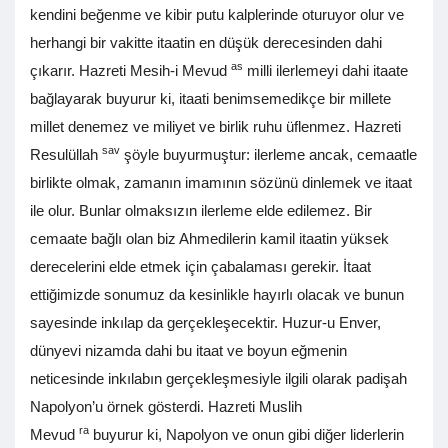
kendini beğenme ve kibir putu kalplerinde oturuyor olur ve
herhangi bir vakitte itaatin en düşük derecesinden dahi
as
çıkarır. Hazreti Mesih-i Mevud
milli ilerlemeyi dahi itaate
bağlayarak buyurur ki, itaati benimsemedikçe bir millete
millet denemez ve miliyet ve birlik ruhu üflenmez. Hazreti
sav
Resulüllah
şöyle buyurmuştur: ilerleme ancak, cemaatle
birlikte olmak, zamanın imamının sözünü dinlemek ve itaat
ile olur. Bunlar olmaksızın ilerleme elde edilemez. Bir
cemaate bağlı olan biz Ahmedilerin kamil itaatin yüksek
derecelerini elde etmek için çabalaması gerekir. İtaat
ettiğimizde sonumuz da kesinlikle hayırlı olacak ve bunun
sayesinde inkılap da gerçekleşecektir. Huzur-u Enver,
dünyevi nizamda dahi bu itaat ve boyun eğmenin
neticesinde inkılabın gerçekleşmesiyle ilgili olarak padişah
Napolyon’u örnek gösterdi. Hazreti Muslih
ra
Mevud
buyurur ki, Napolyon ve onun gibi diğer liderlerin