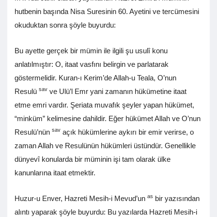
hutbenin başında Nisa Suresinin 60. Ayetini ve tercümesini
okuduktan sonra şöyle buyurdu:
Bu ayette gerçek bir mümin ile ilgili şu usulî konu
anlatılmıştır: O, itaat vasfını belirgin ve parlatarak
göstermelidir. Kuran-ı Kerim’de Allah-u Teala, O’nun
sav
Resulü
ve Ulü’l Emr yani zamanın hükümetine itaat
etme emri vardır. Şeriata muvafık şeyler yapan hükümet,
“minküm” kelimesine dahildir. Eğer hükümet Allah ve O’nun
sav
Resulü’nün
açık hükümlerine aykırı bir emir verirse, o
zaman Allah ve Resulünün hükümleri üstündür. Genellikle
dünyevî konularda bir müminin işi tam olarak ülke
kanunlarına itaat etmektir.
as
Huzur-u Enver, Hazreti Mesih-i Mevud’un
bir yazısından
alıntı yaparak şöyle buyurdu: Bu yazılarda Hazreti Mesih-i