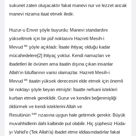
sukunet zaten oluşacaktır fakat manevi nur ve lezzet ancak
manevi nizama itaat etmek iledir.
Huzur-u Enver şöyle buyurdu: Manevi standardını
yükseltmek için bir püf noktasını Hazreti Mesih-i
as
Mevud
şöyle açıkladı: İtaate ihtiyaç olduğu kadar
mücahedelere[2] ihtiyaç yoktur. Kendi namazları ve
ibadetleri ile övünen ama itaatin dışına çıkan insanlar
Allah’ın lütuflarının varisi olamazlar. Hazreti Mesih-i
as
Mevud
itaatin yüksek derecesini elde etmek için önemli
bir noktayı şöyle beyan etmiştir: İtaatte nefsani istekleri
kurban etmek gereklidir. Gurur ve kendini beğenmişliği
öldürmek ve kendi isteklerini Allah ve
sav
Resulünün
rızasına uygun hale getirmek gerekir. Büyük
muvahhidlerin dahi kalbinde put olabilir. Hiç şüphesiz Hüda-
yı Vahid’e (Tek Allah’a) ibadet etme iddiasındadırlar fakat