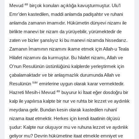
as
Mevud
birçok konuları açıklığa kavuşturmuştur. Ulu’l
Emr’den kastedilen, maddi anlamda padişahtır ve ruhani
anlamda zamanın imamıdır. Hükümetin dünyevi nizamı ile
birlikte manevi bir nizam da yürüyebilir, yürümektedir de
zaten ve bizler şanslıyız ki bu manevi nizamda hissedarız.
Zamanın İmamının nizamını ikame etmek için Allah-u Teala
Hilafet nizamını da kurmuştur. Bu hilafet nizamı, Allah ve
O’nun Resulünün üstünlüğünü kalplerde yerleştirmek için
çabalamaktadır ve bir anlaşmazlık durumunda Allah ve
sav
Resulünün
emirlerine uygun olarak karar vermektedir.
as
Hazreti Mesih-i Mevud
buyurur ki İtaat eğer dosdoğru bir
kalp ile yapılırsa kalpte bir nur ve ruhta bir lezzet ve aydınlık
meydana gelir. Bundan kesin olarak kastedilen ruhanî
nizama itaat etmektir. Herkes için kendi itaatinin ölçüsü
şudur: Kalpte nur oluşuyor mu ve ruhuna lezzet ve aydınlık
geliyor mu? Devrin hükümetine itaat etmekle emniyet ve