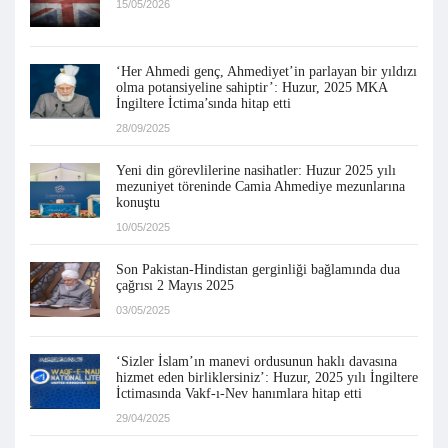
15/05/2026
‘Her Ahmedi genç, Ahmediyet’in parlayan bir yıldızı
olma potansiyeline sahiptir’: Huzur, 2025 MKA
İngiltere İctima’sında hitap etti
28/09/2025
Yeni din görevlilerine nasihatler: Huzur 2025 yılı
mezuniyet töreninde Camia Ahmediye mezunlarına
konuştu
10/05/2025
Son Pakistan-Hindistan gerginliği bağlamında dua
çağrısı 2 Mayıs 2025
03/05/2025
‘Sizler İslam’ın manevi ordusunun haklı davasına
hizmet eden birliklersiniz’: Huzur, 2025 yılı İngiltere
İctimasında Vakf-ı-Nev hanımlara hitap etti
29/04/2025