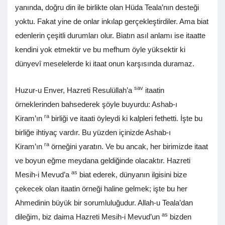
yanında, doğru din ile birlikte olan Hüda Teala’nın desteği
yoktu. Fakat yine de onlar inkılap gerçekleştirdiler. Ama biat
edenlerin çeşitli durumları olur. Biatın asıl anlamı ise itaatte
kendini yok etmektir ve bu mefhum öyle yüksektir ki
dünyevî meselelerde ki itaat onun karşısında duramaz.
sav
Huzur-u Enver, Hazreti Resulüllah’a
itaatin
örneklerinden bahsederek şöyle buyurdu: Ashab-ı
ra
Kiram’ın
birliği ve itaati öyleydi ki kalpleri fethetti. İşte bu
birliğe ihtiyaç vardır. Bu yüzden içinizde Ashab-ı
ra
Kiram’ın
örneğini yaratın. Ve bu ancak, her birimizde itaat
ve boyun eğme meydana geldiğinde olacaktır. Hazreti
as
Mesih-i Mevud’a
biat ederek, dünyanın ilgisini bize
çekecek olan itaatin örneği haline gelmek; işte bu her
Ahmedinin büyük bir sorumluluğudur. Allah-u Teala’dan
as
dileğim, biz daima Hazreti Mesih-i Mevud’un
bizden