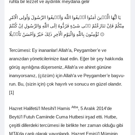
ruhta bir lezzet ve aydınlık meydana gelir
يَا اَيُّهَا الَّذٖينَ اٰمَنُوا اَطٖيعُوا اللّٰهَ وَاَطٖيعُوا الرَّسُولَ وَاُولِى الْاَمْرِ
مِنْكُمْ فَاِنْ تَنَازَعْتُمْ فٖى شَیْءٍ فَرُدُّوهُ اِلَى اللّٰهِ وَالرَّسُولِ اِنْ كُنْتُمْ
تُؤْمِنُونَ بِاللّٰهِ وَالْيَوْمِ الْاٰخِرِ ذٰلِكَ خَيْرٌ وَاَحْسَنُ تَاْوٖيلًا ۞
Tercümesi: Ey inananlar! Allah’a, Peygam­ber’e ve
aranızdan yöneticilerinize itaat edin. Eğer bir şey hakkında
görüş ayrılığına düşerseniz, Allah’a ve ahiret gününe
inanıyorsanız, (çö­züm) için Allah’a ve Peygamber’e başvu­
run. Bu, (sizin için) çok hayırlı ve sonucu en güzel olandır.
[1]
Atba
Hazret Halifetü’l Mesihi’l Hamis
, 5 Aralık 2014’de
Beytü’l Futuh Camiinde Cuma Hutbesi irşad etti. Hutbe,
çeşitli dillerdeki tercümesi ile birlikte her zaman olduğu gibi
MTA’da canlı olarak yayınlandı. Hazret Emirü’l Müminin