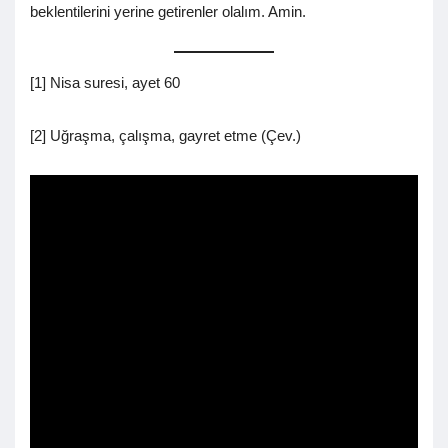
beklentilerini yerine getirenler olalım. Amin.
[1] Nisa suresi, ayet 60
[2] Uğraşma, çalışma, gayret etme (Çev.)