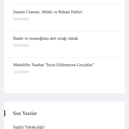
İnsanin Cismani, Ahlaki ve Ruhani Halleri
19/03/2020
İbadet ve insanoğluna dert ortağı olmak
31/03/2020
Muhalifler Nasihat “İtiraz Edilemeyen Gerçekler”
12/12/2019
Son Yazılar
İngiliz Yaltakçılığı!