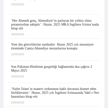
15/05/2026
‘Her Ahmedi genç, Ahmediyet’in parlayan bir yıldızı olma
potansiyeline sahiptir’: Huzur, 2025 MKA İngiltere İctima’sında
hitap etti
28/09/2025
Yeni din görevlilerine nasihatler: Huzur 2025 yılı mezuniyet
töreninde Camia Ahmediye mezunlarına konuştu
10/05/2025
Son Pakistan-Hindistan gerginliği bağlamında dua çağrısı 2
Mayıs 2025
03/05/2025
‘Sizler İslam’ın manevi ordusunun haklı davasına hizmet eden
birliklersiniz’: Huzur, 2025 yılı İngiltere İctimasında Vakf-ı-Nev
hanımlara hitap etti
29/04/2025