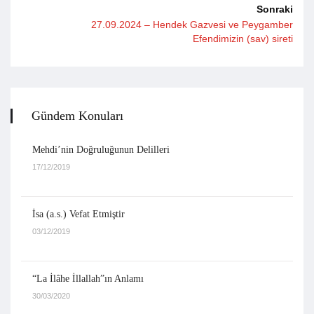
Sonraki
27.09.2024 – Hendek Gazvesi ve Peygamber
Efendimizin (sav) sireti
Gündem Konuları
Mehdi’nin Doğruluğunun Delilleri
17/12/2019
İsa (a.s.) Vefat Etmiştir
03/12/2019
“La İlâhe İllallah”ın Anlamı
30/03/2020