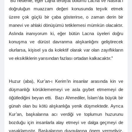
“Bu nedenle, eğer Lajna terbiyat bölümü Lacna ve Nasirat’ı
doğruluğun muazzam değeri konusunda teşvik etmek
üzere çok güçlü bir çaba gösterirse, o zaman derin bir
manevi ve ahlaki dönüşümü tetiklemesi mümkün olacaktır.
Aslında inanıyorum ki, eğer bütün Lacna üyeleri doğru
konuşma ve dürüst davranma alışkanlığını geliştirecek
olurlarsa, kişisel ya da kolektif olarak var olan zayıflıkların
ve eksikliklerin yarısından fazlası ortadan kalkacaktır.”
Huzur (aba), Kur’an-ı Kerim’in insanlar arasında kin ve
düşmanlığı körüklememeyi ve asla gıybet etmemeyi de
öğütlediğini beyan etti. Bazı Ahmediler, İslam’da büyük bir
günah olan bu kötü alışkanlığa yenik düşmektedir. Ayrıca
Kur’an, başkalarına acı verdiği ve toplumun huzurunu
bozduğu için insanlarla alay etmeyi ve dalga geçmeyi de
yasaklamıştır. Başkalarının duygularına önem vermeliyiz.