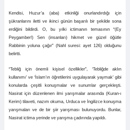
Kendisi, Huzur’a (aba) etkinliği onurlandırdığı için
şükranlarını iletti ve ikinci günün başarılı bir şekilde sona
erdiğini bildirdi. O, bu yılki ictimanın temasının “(Ey
Peygamber!) Sen (insanları) hikmet ve güzel öğütle
Rabbinin yoluna çağır” (Nahl suresi: ayet 126) olduğunu
belirtti.
“Tebliğ için önemli kişisel özellikler”, ‘Tebliğde aklın
kullanımı’ ve ‘İslam’ın öğretilerini uygulayarak yaymak’ gibi
konularda çeşitli konuşmalar ve sunumlar gerçekleşti.
Nasirat için düzenlenen ilmi yarışmalar arasında (Kuran-ı
Kerim) tilaveti, nazım okuma, Urduca ve İngilizce konuşma
yarışmaları ve de bir şiir yarışması bulunuyordu. Bunlar,
Nasirat ictima yerinde ve yarışma çadırında yapıldı.