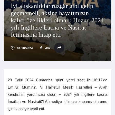
İyi alışkanlıklar rüzgâr gibi gelip
geçmemeli, aksine hayatımızın
kalıcı özellikleri olmalı: Huzur, 2024
yılı İngiltere Lacna ve Nasirat
İctimasına hitap etti
01/10/2024
492
28 Eylül 2024 Cumartesi günü yerel saat ile 16:17’de
Emirü’l Müminin, V. Halifetü’l Mesih Hazretleri – Allah
kendisinin yardımcısı olsun – 2024 yılı İngiltere Lacna
İmaillah ve Nasiratü’l Ahmediye İctiması kapanış oturumu
için sahneye teşrif etti.