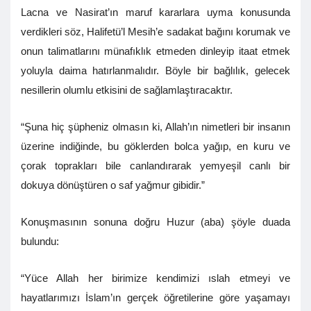
Lacna ve Nasirat’ın maruf kararlara uyma konusunda
verdikleri söz, Halifetü’l Mesih’e sadakat bağını korumak ve
onun talimatlarını münafıklık etmeden dinleyip itaat etmek
yoluyla daima hatırlanmalıdır. Böyle bir bağlılık, gelecek
nesillerin olumlu etkisini de sağlamlaştıracaktır.
“Şuna hiç şüpheniz olmasın ki, Allah’ın nimetleri bir insanın
üzerine indiğinde, bu göklerden bolca yağıp, en kuru ve
çorak toprakları bile canlandırarak yemyeşil canlı bir
dokuya dönüştüren o saf yağmur gibidir.”
Konuşmasının sonuna doğru Huzur (aba) şöyle duada
bulundu:
“Yüce Allah her birimize kendimizi ıslah etmeyi ve
hayatlarımızı İslam’ın gerçek öğretilerine göre yaşamayı