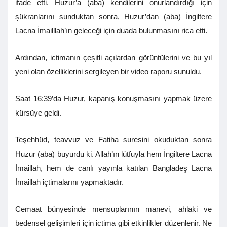
ifade etti. Huzur’a (aba) kendilerini onurlandırdığı için
şükranlarını sunduktan sonra, Huzur’dan (aba) İngiltere
Lacna İmailllah’ın geleceği için duada bulunmasını rica etti.
Ardından, ictimanın çeşitli açılardan görüntülerini ve bu yıl
yeni olan özelliklerini sergileyen bir video raporu sunuldu.
Saat 16:39’da Huzur, kapanış konuşmasını yapmak üzere
kürsüye geldi.
Teşehhüd, teavvuz ve Fatiha suresini okuduktan sonra
Huzur (aba) buyurdu ki. Allah’ın lütfuyla hem İngiltere Lacna
İmaillah, hem de canlı yayınla katılan Bangladeş Lacna
İmaillah içtimalarını yapmaktadır.
Cemaat bünyesinde mensuplarının manevi, ahlaki ve
bedensel gelişimleri için ictima gibi etkinlikler düzenlenir. Ne