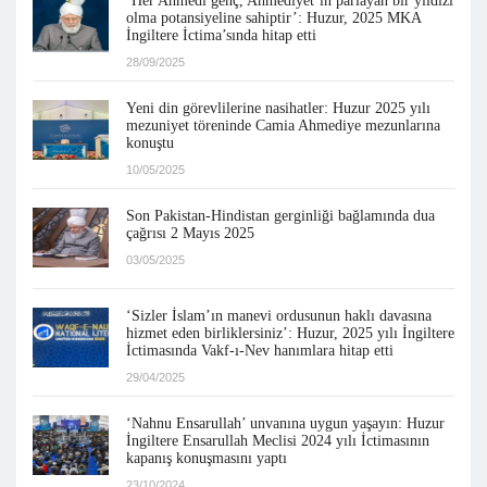
‘Her Ahmedi genç, Ahmediyet’in parlayan bir yıldızı
olma potansiyeline sahiptir’: Huzur, 2025 MKA
İngiltere İctima’sında hitap etti
28/09/2025
Yeni din görevlilerine nasihatler: Huzur 2025 yılı
mezuniyet töreninde Camia Ahmediye mezunlarına
konuştu
10/05/2025
Son Pakistan-Hindistan gerginliği bağlamında dua
çağrısı 2 Mayıs 2025
03/05/2025
‘Sizler İslam’ın manevi ordusunun haklı davasına
hizmet eden birliklersiniz’: Huzur, 2025 yılı İngiltere
İctimasında Vakf-ı-Nev hanımlara hitap etti
29/04/2025
‘Nahnu Ensarullah’ unvanına uygun yaşayın: Huzur
İngiltere Ensarullah Meclisi 2024 yılı İctimasının
kapanış konuşmasını yaptı
23/10/2024