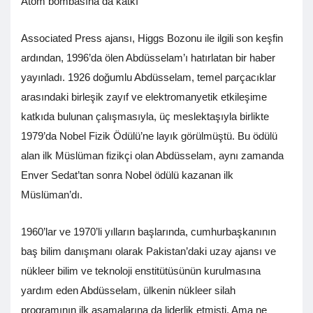
Atom bombasına da katkı
Associated Press ajansı, Higgs Bozonu ile ilgili son keşfin
ardından, 1996’da ölen Abdüsselam’ı hatırlatan bir haber
yayınladı. 1926 doğumlu Abdüsselam, temel parçacıklar
arasındaki birleşik zayıf ve elektromanyetik etkileşime
katkıda bulunan çalışmasıyla, üç meslektaşıyla birlikte
1979’da Nobel Fizik Ödülü’ne layık görülmüştü. Bu ödülü
alan ilk Müslüman fizikçi olan Abdüsselam, aynı zamanda
Enver Sedat’tan sonra Nobel ödülü kazanan ilk
Müslüman’dı.
1960’lar ve 1970’li yılların başlarında, cumhurbaşkanının
baş bilim danışmanı olarak Pakistan’daki uzay ajansı ve
nükleer bilim ve teknoloji enstitütüsünün kurulmasına
yardım eden Abdüsselam, ülkenin nükleer silah
programının ilk aşamalarına da liderlik etmişti. Ama ne