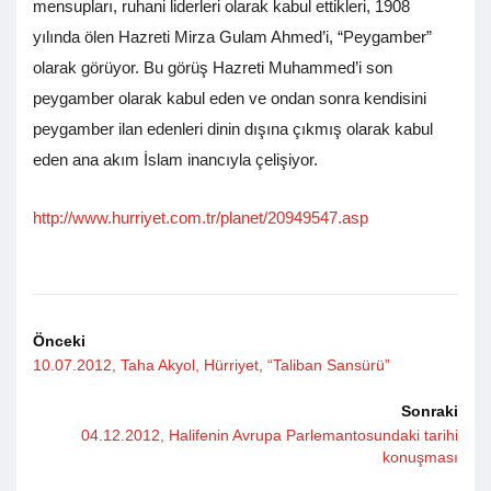
mensupları, ruhani liderleri olarak kabul ettikleri, 1908
yılında ölen Hazreti Mirza Gulam Ahmed’i, “Peygamber”
olarak görüyor. Bu görüş Hazreti Muhammed’i son
peygamber olarak kabul eden ve ondan sonra kendisini
peygamber ilan edenleri dinin dışına çıkmış olarak kabul
eden ana akım İslam inancıyla çelişiyor.
http://www.hurriyet.com.tr/planet/20949547.asp
Önceki
10.07.2012, Taha Akyol, Hürriyet, “Taliban Sansürü”
Sonraki
04.12.2012, Halifenin Avrupa Parlemantosundaki tarihi
konuşması