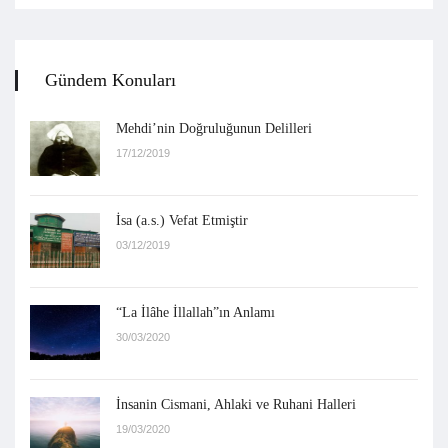
Gündem Konuları
Mehdi’nin Doğruluğunun Delilleri
17/12/2019
İsa (a.s.) Vefat Etmiştir
03/12/2019
“La İlâhe İllallah”ın Anlamı
30/03/2020
İnsanin Cismani, Ahlaki ve Ruhani Halleri
19/03/2020