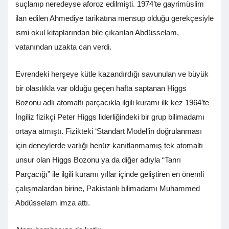
suçlanıp neredeyse aforoz edilmişti. 1974’te gayrimüslim
ilan edilen Ahmediye tarikatına mensup olduğu gerekçesiyle
ismi okul kitaplarından bile çıkarılan Abdüsselam,
vatanından uzakta can verdi.
Evrendeki herşeye kütle kazandırdığı savunulan ve büyük
bir olasılıkla var olduğu geçen hafta saptanan Higgs
Bozonu adlı atomaltı parçacıkla ilgili kuramı ilk kez 1964’te
İngiliz fizikçi Peter Higgs liderliğindeki bir grup bilimadamı
ortaya atmıştı. Fizikteki ‘Standart Model’in doğrulanması
için deneylerde varlığı henüz kanıtlanmamış tek atomaltı
unsur olan Higgs Bozonu ya da diğer adıyla “Tanrı
Parçacığı” ile ilgili kuramı yıllar içinde geliştiren en önemli
çalışmalardan birine, Pakistanlı bilimadamı Muhammed
Abdüsselam imza attı.