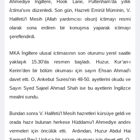
Ahmediye İngiltere, Hook Lane, Puttenham’da yıllık
İctima
’sını düzenledi. Son gün, Hazreti Emirül Müminin, V.
Halifetü’l Mesih (Allah yardımcısı olsun) ictimayı resmi
olarak sona erdiren bir konuşma yaparak ictimayı
şereflendirdi.
MKA İngiltere ulusal ictimasının son oturumu yerel saatle
yaklaşık 15.30’da resmen başladı. Huzur, Kur’an-ı
Kerim’den bir bölüm okuması için sayın Ehsan Ahmad’ı
davet etti. O, Ankebut Suresi’nin 48-50. ayetlerini okudu ve
Sayın Syed Sajeel Ahmad Shah ise bu ayetlerin İngilizce
mealini sundu.
Bundan sonra V. Halifetü’l Mesih hazretleri kürsüye geldi ve
orada hazır bulunan herkese Hüddamu’l Ahmediye andını
vermeleri için öncülük etti. Ardından, Huzur Abdul Hai
Sarmad Bey’i Urduca bir nazım okuması için davet etti. O,