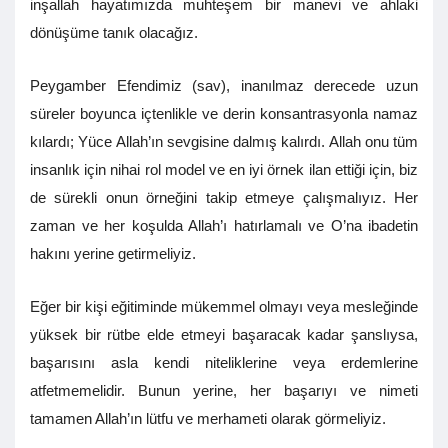
inşallah hayatımızda muhteşem bir manevi ve ahlaki
dönüşüme tanık olacağız.
Peygamber Efendimiz (sav), inanılmaz derecede uzun
süreler boyunca içtenlikle ve derin konsantrasyonla namaz
kılardı; Yüce Allah’ın sevgisine dalmış kalırdı. Allah onu tüm
insanlık için nihai rol model ve en iyi örnek ilan ettiği için, biz
de sürekli onun örneğini takip etmeye çalışmalıyız. Her
zaman ve her koşulda Allah’ı hatırlamalı ve O’na ibadetin
hakını yerine getirmeliyiz.
Eğer bir kişi eğitiminde mükemmel olmayı veya mesleğinde
yüksek bir rütbe elde etmeyi başaracak kadar şanslıysa,
başarısını asla kendi niteliklerine veya erdemlerine
atfetmemelidir. Bunun yerine, her başarıyı ve nimeti
tamamen Allah’ın lütfu ve merhameti olarak görmeliyiz.