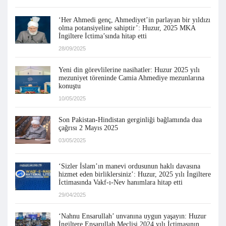
‘Her Ahmedi genç, Ahmediyet’in parlayan bir yıldızı
olma potansiyeline sahiptir’: Huzur, 2025 MKA
İngiltere İctima’sında hitap etti
28/09/2025
Yeni din görevlilerine nasihatler: Huzur 2025 yılı
mezuniyet töreninde Camia Ahmediye mezunlarına
konuştu
10/05/2025
Son Pakistan-Hindistan gerginliği bağlamında dua
çağrısı 2 Mayıs 2025
03/05/2025
‘Sizler İslam’ın manevi ordusunun haklı davasına
hizmet eden birliklersiniz’: Huzur, 2025 yılı İngiltere
İctimasında Vakf-ı-Nev hanımlara hitap etti
29/04/2025
‘Nahnu Ensarullah’ unvanına uygun yaşayın: Huzur
İngiltere Ensarullah Meclisi 2024 yılı İctimasının