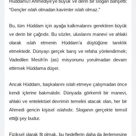
Hüddamü’l Ahmediye’ye büyük ve derin bir slogan bahşetti:
“Gençler ıslah olmadan kavimler ıslah olmaz.”
Bu, tüm Hüddam için ayağa kalkmalarını gerektiren büyük
ve derin bir çağrıdır. Bu sözler, uluslarını manevi ve ahlaki
olarak ıslah etmenin Hüddam’a düştüğüne tanıklık
etmektedir. Dünyayı gerçek barış ve refaha yönlendirmek;
Vadedilen Mesih’in (as) misyonunu yorulmadan devam
ettirmek Hüddama düşer.
Ancak Hüddam, başkalarını ıslah etmeye çalışmadan önce
kendi içlerine bakmalıdır. Dünyada görkemli bir manevi,
ahlaki ve entelektüel devrimin temelini atacak olan, her bir
Ahmedi gencin kişisel ıslahıdır. Sloganın gerçekte temsil
ettiği şey budur.
Fiziksel olarak fit olmak, bu hedeflerin daha da ilerlemesine