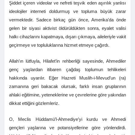
Şiddet içeren videolar ve nefreti teşvik eden aşırılık yanlısı
ideolojiler interneti doldurmuş ve topluma büyük zarar
vermektedir. Sadece birkaç gün önce, Amerika’da önde
gelen bir siyasi aktivist öldürüldükten sonra, eyalet valisi
halkı cihazlarını kapatmaya, dışarı çıkmaya, aileleriyle vakit
geçirmeye ve topluluklarına hizmet etmeye çağırdı.
Allah’ın lütfuyla, Hilafet’in rehberliği sayesinde, Ahmediler
genç yaşlardan itibaren çağdaş toplumun tehlikeleri
hakkında uyarılır. Eğer Hazreti Muslih-i-Mevud’un (ra)
zamanına geri bakacak olursak, farklı insan gruplarının
ahlaki eğitimine, yeteneklerine ve çevrelerine göre yakından
dikkat ettiğini gözlemleriz.
O, Meclis Hüddamü’l-Ahmediye’yi kurdu ve Ahmedi
gençleri yaşlarına ve potansiyellerine göre yönlendirdi.