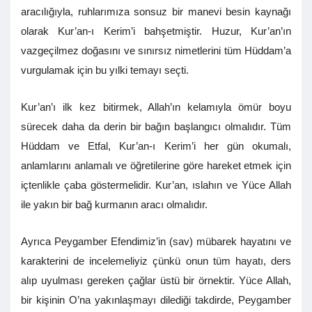
aracılığıyla, ruhlarımıza sonsuz bir manevi besin kaynağı
olarak Kur’an-ı Kerim’i bahşetmiştir. Huzur, Kur’an’ın
vazgeçilmez doğasını ve sınırsız nimetlerini tüm Hüddam’a
vurgulamak için bu yılki temayı seçti.
Kur’an’ı ilk kez bitirmek, Allah’ın kelamıyla ömür boyu
sürecek daha da derin bir bağın başlangıcı olmalıdır. Tüm
Hüddam ve Etfal, Kur’an-ı Kerim’i her gün okumalı,
anlamlarını anlamalı ve öğretilerine göre hareket etmek için
içtenlikle çaba göstermelidir. Kur’an, ıslahın ve Yüce Allah
ile yakın bir bağ kurmanın aracı olmalıdır.
Ayrıca Peygamber Efendimiz’in (sav) mübarek hayatını ve
karakterini de incelemeliyiz çünkü onun tüm hayatı, ders
alıp uyulması gereken çağlar üstü bir örnektir. Yüce Allah,
bir kişinin O’na yakınlaşmayı dilediği takdirde, Peygamber