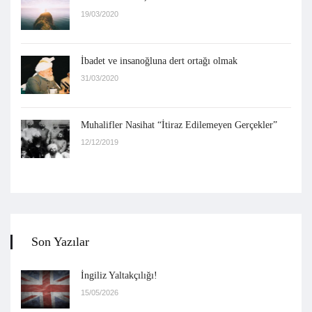
19/03/2020
İbadet ve insanoğluna dert ortağı olmak
31/03/2020
Muhalifler Nasihat “İtiraz Edilemeyen Gerçekler”
12/12/2019
Son Yazılar
İngiliz Yaltakçılığı!
15/05/2026