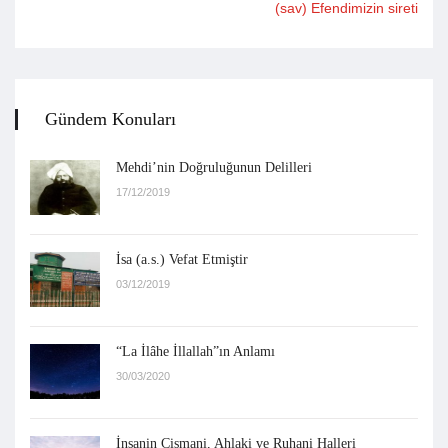
(sav) Efendimizin sireti
Gündem Konuları
Mehdi’nin Doğruluğunun Delilleri
17/12/2019
İsa (a.s.) Vefat Etmiştir
03/12/2019
“La İlâhe İllallah”ın Anlamı
30/03/2020
İnsanin Cismani, Ahlaki ve Ruhani Halleri