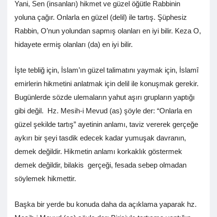
Yani, Sen (insanları) hikmet ve güzel öğütle Rabbinin
yoluna çağır. Onlarla en güzel (delil) ile tartış. Şüphesiz
Rabbin, O’nun yolundan sapmış olanları en iyi bilir. Keza O,
hidayete ermiş olanları (da) en iyi bilir.
İşte tebliğ için, İslam’ın güzel talimatını yaymak için, İslamî
emirlerin hikmetini anlatmak için delil ile konuşmak gerekir.
Bugünlerde sözde ulemaların yahut aşırı grupların yaptığı
gibi değil. Hz. Mesih-i Mevud (as) şöyle der: “Onlarla en
güzel şekilde tartış” ayetinin anlamı, taviz vererek gerçeğe
aykırı bir şeyi tasdik edecek kadar yumuşak davranın,
demek değildir. Hikmetin anlamı korkaklık göstermek
demek değildir, bilakis gerçeği, fesada sebep olmadan
söylemek hikmettir.
Başka bir yerde bu konuda daha da açıklama yaparak hz.