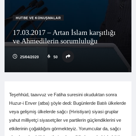
HUTBE VE KONUŞMALAR
17.03.2017 – Artan İslam karşıtlığı
ve Ahmedilerin sorumluluğu
25/04/2020
50
Teşehhüd, taavvuz ve Fatiha suresini okuduktan sonra
Huzur-i Enver (atba) şöyle dedi: Bugünlerde Batılı ülkelerde
veya gelişmiş ülkelerde sağcı (Hıristiyan) siyasi gruplar
yahut milliyetçi siyasetçiler ve partilerin güçlendiklerini ve
etkilerinin çoğaldığını görmekteyiz. Yorumcular da, sağcı