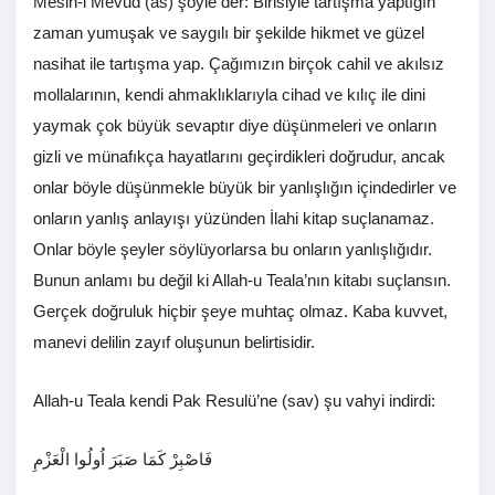
Mesih-i Mevud (as) şöyle der: Birisiyle tartışma yaptığın
zaman yumuşak ve saygılı bir şekilde hikmet ve güzel
nasihat ile tartışma yap. Çağımızın birçok cahil ve akılsız
mollalarının, kendi ahmaklıklarıyla cihad ve kılıç ile dini
yaymak çok büyük sevaptır diye düşünmeleri ve onların
gizli ve münafıkça hayatlarını geçirdikleri doğrudur, ancak
onlar böyle düşünmekle büyük bir yanlışlığın içindedirler ve
onların yanlış anlayışı yüzünden İlahi kitap suçlanamaz.
Onlar böyle şeyler söylüyorlarsa bu onların yanlışlığıdır.
Bunun anlamı bu değil ki Allah-u Teala’nın kitabı suçlansın.
Gerçek doğruluk hiçbir şeye muhtaç olmaz. Kaba kuvvet,
manevi delilin zayıf oluşunun belirtisidir.
Allah-u Teala kendi Pak Resulü’ne (sav) şu vahyi indirdi:
فَاصْبِرْ كَمَا صَبَرَ اُولُوا الْعَزْمِ