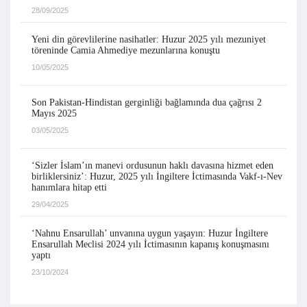
28/09/2025
Yeni din görevlilerine nasihatler: Huzur 2025 yılı mezuniyet
töreninde Camia Ahmediye mezunlarına konuştu
10/05/2025
Son Pakistan-Hindistan gerginliği bağlamında dua çağrısı 2
Mayıs 2025
03/05/2025
‘Sizler İslam’ın manevi ordusunun haklı davasına hizmet eden
birliklersiniz’: Huzur, 2025 yılı İngiltere İctimasında Vakf-ı-Nev
hanımlara hitap etti
29/04/2025
‘Nahnu Ensarullah’ unvanına uygun yaşayın: Huzur İngiltere
Ensarullah Meclisi 2024 yılı İctimasının kapanış konuşmasını
yaptı
23/10/2024