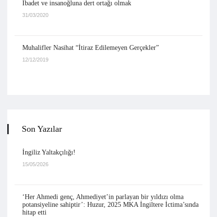
İbadet ve insanoğluna dert ortağı olmak
31/03/2020
Muhalifler Nasihat “İtiraz Edilemeyen Gerçekler”
12/12/2019
Son Yazılar
İngiliz Yaltakçılığı!
15/05/2026
‘Her Ahmedi genç, Ahmediyet’in parlayan bir yıldızı olma
potansiyeline sahiptir’: Huzur, 2025 MKA İngiltere İctima’sında
hitap etti