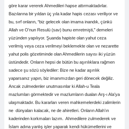
göre karar vererek Ahmedileri hapse attırmaktadırlar.
Bazılarına bir yıldan üç yıla kadar hapis cezası veriliyor ve
bu, sırf onların, “biz gelecek olan imama inandık, çünkü
Allah ve O’nun Resulü (sav) bunu emretmişti,” demeleri
yüzünden yapılıyor. Şuanda hapiste olan yahut ceza
verilmiş veya ceza verilmeyi beklemekte olan ve nezarette
yahut polis gözetiminde olan Ahmedilerin sayısı iki yüzün
üstündedir. Onların hepsi de bütün bu aşırılıklara rağmen
sadece şu sözü söylediler: Bize ne kadar aşırılık
yaparsanız yapın, biz imanımızdan geri dönecek değiliz.
Ancak zulmedenler unutmasınlar ki Allah-u Teala
mazlumları görmektedir ve mazlumların duaları Arş-ı Ala’ya
ulaşmaktadır. Bu kararları veren mahkemelerdeki zalimlerin
ne dünyaları kalacak, ne de ahiretleri. Onların Allah’ın
kaderinden korkmaları lazım. Ahmedilere zulmederek ve
İslam adına yanlış işler yaparak kendi hükümetlerini ve