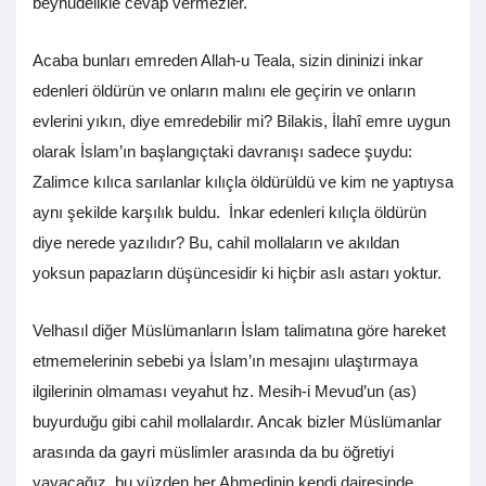
beyhudelikle cevap vermezler.
Acaba bunları emreden Allah-u Teala, sizin dininizi inkar
edenleri öldürün ve onların malını ele geçirin ve onların
evlerini yıkın, diye emredebilir mi? Bilakis, İlahî emre uygun
olarak İslam’ın başlangıçtaki davranışı sadece şuydu:
Zalimce kılıca sarılanlar kılıçla öldürüldü ve kim ne yaptıysa
aynı şekilde karşılık buldu. İnkar edenleri kılıçla öldürün
diye nerede yazılıdır? Bu, cahil mollaların ve akıldan
yoksun papazların düşüncesidir ki hiçbir aslı astarı yoktur.
Velhasıl diğer Müslümanların İslam talimatına göre hareket
etmemelerinin sebebi ya İslam’ın mesajını ulaştırmaya
ilgilerinin olmaması veyahut hz. Mesih-i Mevud’un (as)
buyurduğu gibi cahil mollalardır. Ancak bizler Müslümanlar
arasında da gayri müslimler arasında da bu öğretiyi
yayacağız, bu yüzden her Ahmedinin kendi dairesinde,