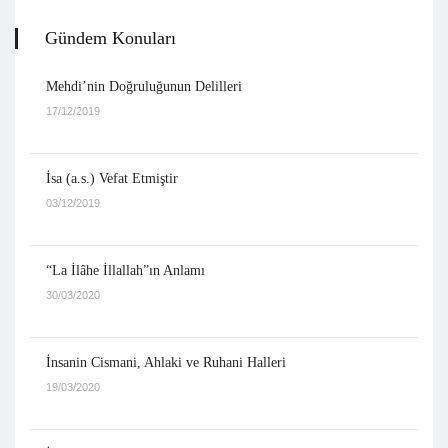
Gündem Konuları
Mehdi’nin Doğruluğunun Delilleri
17/12/2019
İsa (a.s.) Vefat Etmiştir
03/12/2019
“La İlâhe İllallah”ın Anlamı
30/03/2020
İnsanin Cismani, Ahlaki ve Ruhani Halleri
19/03/2020