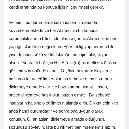
kendi etrafında bu konuya ilgisini çevirmesi gerekir.
Velhasıl, bu durumlarda bizim iddiamız daha da
kuvvetlenmektedir ve her Ahmedinin bu konuda
sorumluluklarının bilincinde olması şarttır. Ahmedilerin her
yaptığı İslam’ın örneği olsun. Eğer tebliğ yapmıyorsa bile
yine de onun sözü ve fiili İslam’ın mesajını ulaştırıyor
olsun. Sonra, tebliğ için Hz. Ali’nin (ra) hikmetli sözü bizim
gözlerimizin önünde olmalı. O şöyle buyurdu: Kalplerde
bazı arzular ve eğilimler olur, bu sebeple o, bazı zaman
dinlemeye amade olur ve bazı zaman olmaz. İnsan,
bazen dinlemeye hazır olur, bazen olmaz. Bu sebeple
insanların kalbine o eğilimlerin altında girin. Dikkat edin ki o
anda hangi durumdadır ve sonra ona uygun olarak
konuşun. O, anlatılanı dinlemeye amade olduğunda
sözünüzü söyleyin. İşte bu hikmeti benimsememiz lazım.