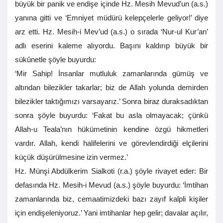
büyük bir panik ve endişe içinde Hz. Mesih Mevud’un (a.s.)
yanına gitti ve ‘Emniyet müdürü kelepçelerle geliyor!’ diye
arz etti. Hz. Mesih-i Mev’ud (a.s.) o sırada ‘Nur-ul Kur’an’
adlı eserini kaleme alıyordu. Başını kaldırıp büyük bir
sükûnetle şöyle buyurdu:
‘Mir Sahip! İnsanlar mutluluk zamanlarında gümüş ve
altından bilezikler takarlar; biz de Allah yolunda demirden
bilezikler taktığımızı varsayarız.’ Sonra biraz duraksadıktan
sonra şöyle buyurdu: ‘Fakat bu asla olmayacak; çünkü
Allah-u Teala’nın hükümetinin kendine özgü hikmetleri
vardır. Allah, kendi halifelerini ve görevlendirdiği elçilerini
küçük düşürülmesine izin vermez.’
Hz. Münşi Abdülkerim Sialkoti (r.a.) şöyle rivayet eder: Bir
defasında Hz. Mesih-i Mevud (a.s.) şöyle buyurdu: ‘İmtihan
zamanlarında biz, cemaatimizdeki bazı zayıf kalpli kişiler
için endişeleniyoruz.’ Yani imtihanlar hep gelir; davalar açılır,