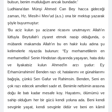
bulsun, benim mutluluğum ancak bundadır.’
Ludhiana’dan Münşi Ahmed Can Bey hacca gideceği
zaman, Hz. Mesih-i Mev’ud (a.s.) ona bir mektup yazarak
şöyle buyurmuştur:
‘Bu aciz kulun şu acizane ricasını unutmayın: Allah’ın
lütfuyla Beytullah’ı ziyaret etmek nasip olduğunda, o
mübarek makamda Allah’ın bu en hakir kulu adına şu
kelimelerle niyazda bulunun: “Ey merhametlilerin en
merhametlisi! Senin Hindistan diyarında yaşayan, hata dolu
ve liyakatsiz kulun Ahmed’in arzı şudur: Ey
Erhamürrahimin! Benden razı ol; hatalarımı ve günahlarımı
bağışla, çünkü Sen Gafur ve Rahimsin. Benden, Seni en
çok razı edecek amelleri sadır et. Benimle nefsimin arasına
doğu ile batı kadar mesafe koy. Hayatımı, ölümümü ve
sahip olduğum her bir gücü kendi yoluna ada. Beni kendi
sevginle yaşat, kendi sevginle öldür ve beni en kâmil