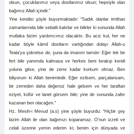
olsun, çocuklarımız veya dostlarımız olsun; hepsiyle olan
bağımız Allah içindir.”
Yine kendisi şöyle buyurmaktadır: “Sadık olanlar imtihan
zamanlarında bile sebatlı kalırlar ve bilirler ki sonunda Allah
mutlaka bizim yardımcımız olacaktır. Bu aciz kul, her ne
kadar böyle kâmil dostların varlığından dolayı Allah-u
Teala’ya şükretse de, şuna da imanım tamdır: Eğer tek bir
fert bile yanımda kalmasa ve herkes beni bırakıp kendi
yoluna gitse, yine de zerre kadar korkum olmaz. Ben
biliyorum ki Allah benimledir. Eğer ezilsem, parçalansam,
bir zerreden daha değersiz hale gelsem ve her taraftan
eziyet, küfür ve lanet görsem bile; yine de sonunda zafer
kazanan ben olacağım.”
Hz. Mesih-i Mevud (a.s) yine şöyle buyurdu: “Hiçbir şey
bizim Allah ile olan bağımızı koparamaz. O’nun izzeti ve
celali üzerine yemin ederim ki; benim için dünyada ve