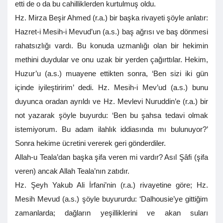
etti de o da bu cahilliklerden kurtulmuş oldu.
Hz. Mirza Beşir Ahmed (r.a.) bir başka rivayeti şöyle anlatır:
Hazret-i Mesih-i Mevud’un (a.s.) baş ağrısı ve baş dönmesi
rahatsızlığı vardı. Bu konuda uzmanlığı olan bir hekimin
methini duydular ve onu uzak bir yerden çağırttılar. Hekim,
Huzur’u (a.s.) muayene ettikten sonra, ‘Ben sizi iki gün
içinde iyileştiririm’ dedi. Hz. Mesih-i Mev’ud (a.s.) bunu
duyunca oradan ayrıldı ve Hz. Mevlevi Nuruddin’e (r.a.) bir
not yazarak şöyle buyurdu: ‘Ben bu şahsa tedavi olmak
istemiyorum. Bu adam ilahlık iddiasında mı bulunuyor?’
Sonra hekime ücretini vererek geri gönderdiler.
Allah-u Teala’dan başka şifa veren mi vardır? Asıl Şâfi (şifa
veren) ancak Allah Teala’nın zatıdır.
Hz. Şeyh Yakub Ali İrfani’nin (r.a.) rivayetine göre; Hz.
Mesih Mevud (a.s.) şöyle buyururdu: ‘Dalhousie’ye gittiğim
zamanlarda; dağların yeşilliklerini ve akan suları