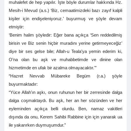
muhalefet de hep yapılır. İşte böyle durumlar hakkında Hz.
Mesih-i Mevud (a.s.) ‘Biz, cemaatimizdeki bazı zayıf kalpli
kişiler için endişeleniyoruz.’ buyurmuş ve şöyle devam
etmiştir:
‘Benim halim şöyledir: Eğer bana açıkça ‘Sen reddedilmiş
birisin ve Biz senin hiçbir muradını yerine getirmeyeceğiz’
diye bir ses gelse bile; Allah-u Teala’ya yemin ederim ki,
O’na olan bu aşk ve muhabbetimde ve dinine olan
hizmetimde en ufak bir azalma olmayacaktır.'”
“Hazret Nevvab Mübareke Begüm (r.a.) şöyle
buyurmaktadır:
“Yüce Allah’ın aşkı, onun ruhunun her bir zerresinde dalga
dalga coşmaktaydı. Bu aşk, her an her sözünden ve her
eyleminden açıkça belli olurdu. Ben, namaz vakitleri
dışında da onu, Kerem Sahibi Rabbine için için yanarak ua
ile yakarırken duymuşumdur.”