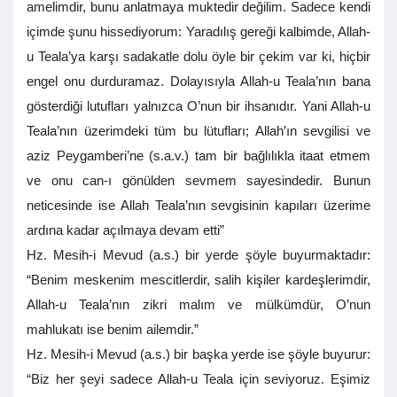
amelimdir, bunu anlatmaya muktedir değilim. Sadece kendi
içimde şunu hissediyorum: Yaradılış gereği kalbimde, Allah-
u Teala’ya karşı sadakatle dolu öyle bir çekim var ki, hiçbir
engel onu durduramaz. Dolayısıyla Allah-u Teala’nın bana
gösterdiği lutufları yalnızca O’nun bir ihsanıdır. Yani Allah-u
Teala’nın üzerimdeki tüm bu lütufları; Allah’ın sevgilisi ve
aziz Peygamberi’ne (s.a.v.) tam bir bağlılıkla itaat etmem
ve onu can-ı gönülden sevmem sayesindedir. Bunun
neticesinde ise Allah Teala’nın sevgisinin kapıları üzerime
ardına kadar açılmaya devam etti”
Hz. Mesih-i Mevud (a.s.) bir yerde şöyle buyurmaktadır:
“Benim meskenim mescitlerdir, salih kişiler kardeşlerimdir,
Allah-u Teala’nın zikri malım ve mülkümdür, O’nun
mahlukatı ise benim ailemdir.”
Hz. Mesih-i Mevud (a.s.) bir başka yerde ise şöyle buyurur:
“Biz her şeyi sadece Allah-u Teala için seviyoruz. Eşimiz