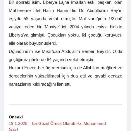
Bir sonraki isim, Liberya Lajna İmaillah eski başkanı olan
Muhtereme İffet Halim Hanım’dır. Dr. Abdülhalim Bey’in
eşiydi. 59 yaşında vefat etmiştir. Mal varlığının 1/3’ünü
vasiyet eden bir ‘Musiye’ idi. 2004 yılında eşiyle birlikte
Liberya’ya gitmişti. Çocukları yoktu, iki çocuğu koruyucu
aile olarak büyütmüşlerdi.
Üçüncü isim ise Mısır’dan Abdülalim Berberi Bey’dir. O da
geçtiğimiz günlerde 64 yaşında vefat etmiştir.
Huzur-i Enver, her üç merhum için de Allah’tan mağfiret ve
derecelerinin yükseltilmesi için dua etti ve gıyabi cenaze
namazlarını kıldıracağını ilan etti.
Önceki
19.1.2025 – En Güzel Örnek Olarak Hz. Muhammed
(sav)