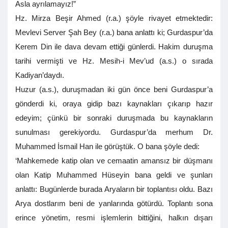
Asla ayrılamayız!”
Hz. Mirza Beşir Ahmed (r.a.) şöyle rivayet etmektedir:
Mevlevi Server Şah Bey (r.a.) bana anlattı ki; Gurdaspur’da
Kerem Din ile dava devam ettiği günlerdi. Hakim duruşma
tarihi vermişti ve Hz. Mesih-i Mev’ud (a.s.) o sırada
Kadiyan’daydı.
Huzur (a.s.), duruşmadan iki gün önce beni Gurdaspur’a
gönderdi ki, oraya gidip bazı kaynakları çıkarıp hazır
edeyim; çünkü bir sonraki duruşmada bu kaynakların
sunulması gerekiyordu. Gurdaspur’da merhum Dr.
Muhammed İsmail Han ile görüştük. O bana şöyle dedi:
‘Mahkemede katip olan ve cemaatin amansız bir düşmanı
olan Katip Muhammed Hüseyin bana geldi ve şunları
anlattı: Bugünlerde burada Aryaların bir toplantısı oldu. Bazı
Arya dostlarım beni de yanlarında götürdü. Toplantı sona
erince yönetim, resmi işlemlerin bittiğini, halkın dışarı