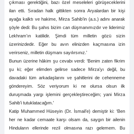
çıkması gerektiğini, bazı özel meseleleri görüşeceklerini
ilan etti. Sıradan halk gittikten sonra Aryalardan bir kişi
ayağa kalktı ve hakime, Mirza Sahib’in (a.s.) adını anarak
şöyle dedi: Bu şahıs bizim can düşmanımızdır ve liderimiz
Lekhram’ın katilidir. Şimdi tüm milletin gözü sizin
üzerinizdedir. Eğer bu avın elinizden kaçmasına izin
verirseniz, milletin düşmanı sayılırsınız.’
Bunun üzerine hâkim şu cevabı verdi: ‘Benim zaten fikrim
şu ki; eğer elimden gelirse sadece Mirza’yı değil, bu
davadaki tüm arkadaşlarını ve şahitlerini de cehenneme
göndereyim. Söz veriyorum ki ne olursa olsun ilk
duruşmada yargı işlemini gerçekleştireceğim; yani Mirza
Sahib’i tutuklatacağım.’
Katip Muhammed Hüseyin (Dr. İsmail’e) demiştir ki: ‘Ben
her ne kadar cemaate karşı olsam da, saygın bir ailenin
Hinduların ellerinde rezil olmasına razı gelemem. Bu