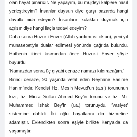
olan hayat pınarıdır. Ne yapayım, bu müjdeyi kalplere nasıl
yerleştireyim? İnsanlar duysun diye çarşı pazarda hangi
davulla nida edeyim? İnsanların kulakları duymak için
açılsın diye hangi ilaçla tedavi edeyim?
Daha sonra Huzur-i Enver (Allah yardımcısı olsun), yeni yıl
münasebetiyle dualar edilmesi yönünde çağrıda bulundu.
Hutbenin ikinci kısmından önce Huzur-i Enver şöyle
buyurdu:
‘Namazdan sonra üç gıyabi cenaze namazı kıldıracağım.’
Birinci cenaze, 90 yaşında vefat eden Reyhane Basime
Hanım’ındır. Kendisi Hz. Mesih Mevud’un (a.s.) torununun
kızı, hz. Mirza Sultan Ahmed Bey’in torunu ve hz. Mir
Muhammed İshak Bey’in (r.a.) torunuydu. ‘Vasiyet’
sistemine dahildi. İki oğlu hayatlarını din hizmetine
adamıştır. Evlendikten sonra eşiyle birlikte Kenya’da da
yaşamıştır.