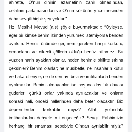
ahirette, O’nun dininin azametinin zahir olmasından,
celalinin parlamasından ve O’nun sözünün yücelmesinden
daha sevgili hiçbir şey yoktur.”
Hz. Mesih-i Mevud (a.s) şöyle buyurmaktadır: “Öyleyse,
eğer bir kimse benim izimden yürümek istemiyorsa benden
ayrılsın. Henüz önümde geçmem gereken hangi korkunç
ormanların ve dikenli çöllerin olduğu henüz bilinmez. Bu
yüzden narin ayakları olanlar, neden benimle birlikte sıkıntı
çeksinler? Benim olanlar; ne musibetle, ne insanların küfür
ve hakaretleriyle, ne de semavi bela ve imtihanlarla benden
ayrılmazlar. Benim olmayanlar ise boşuna dostluk davası
güderler; çünkü onlar yakında ayrılacaklar ve onların
sonraki hali, önceki hallerinden daha beter olacaktır. Biz
depremlerden korkabilir miyiz? Allah yolundaki
imtihanlardan dehşete mi düşeceğiz? Sevgili Rabbimizin
herhangi bir sınaması sebebiyle O’ndan ayrılabilir miyiz?