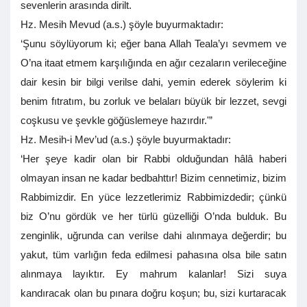
sevenlerin arasında dirilt.
Hz. Mesih Mevud (a.s.) şöyle buyurmaktadır:
‘Şunu söylüyorum ki; eğer bana Allah Teala’yı sevmem ve
O’na itaat etmem karşılığında en ağır cezaların verileceğine
dair kesin bir bilgi verilse dahi, yemin ederek söylerim ki
benim fıtratım, bu zorluk ve belaları büyük bir lezzet, sevgi
coşkusu ve şevkle göğüslemeye hazırdır.'”
Hz. Mesih-i Mev’ud (a.s.) şöyle buyurmaktadır:
‘Her şeye kadir olan bir Rabbi olduğundan hâlâ haberi
olmayan insan ne kadar bedbahttır! Bizim cennetimiz, bizim
Rabbimizdir. En yüce lezzetlerimiz Rabbimizdedir; çünkü
biz O’nu gördük ve her türlü güzelliği O’nda bulduk. Bu
zenginlik, uğrunda can verilse dahi alınmaya değerdir; bu
yakut, tüm varlığın feda edilmesi pahasına olsa bile satın
alınmaya layıktır. Ey mahrum kalanlar! Sizi suya
kandıracak olan bu pınara doğru koşun; bu, sizi kurtaracak