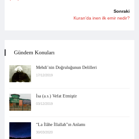
Sonraki
Kuran’da inen ilk emir nedir?
Gündem Konuları
Mehdi’nin Doğruluğunun Delilleri
17/12/2019
İsa (a.s.) Vefat Etmiştir
03/12/2019
“La İlâhe İllallah”ın Anlamı
30/03/2020