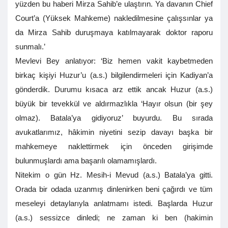
yüzden bu haberi Mirza Sahib’e ulaştırın. Ya davanın Chief
Court’a (Yüksek Mahkeme) nakledilmesine çalışsınlar ya
da Mirza Sahib duruşmaya katılmayarak doktor raporu
sunmalı.’
Mevlevi Bey anlatıyor: ‘Biz hemen vakit kaybetmeden
birkaç kişiyi Huzur’u (a.s.) bilgilendirmeleri için Kadiyan’a
gönderdik. Durumu kısaca arz ettik ancak Huzur (a.s.)
büyük bir tevekkül ve aldırmazlıkla ‘Hayır olsun (bir şey
olmaz). Batala’ya gidiyoruz’ buyurdu. Bu sırada
avukatlarımız, hâkimin niyetini sezip davayı başka bir
mahkemeye naklettirmek için önceden girişimde
bulunmuşlardı ama başarılı olamamışlardı.
Nitekim o gün Hz. Mesih-i Mevud (a.s.) Batala’ya gitti.
Orada bir odada uzanmış dinlenirken beni çağırdı ve tüm
meseleyi detaylarıyla anlatmamı istedi. Başlarda Huzur
(a.s.) sessizce dinledi; ne zaman ki ben (hakimin