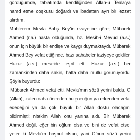
gördüğümde, tabiatımda kendiliğinden Allah-u Teala’ya
hamd etme coşkusu doğardı ve ibadetten ayrı bir lezzet
alırdım.
Muhterem Mevla Bahş Bey’in rivayetine göre; Mübarek
Ahmed (r.a.) hasta olduğunda, hz. Mesih-i Mevud (a.s.)
onun için büyük bir endişe ve kaygı duymaktaydı. Mübarek
Ahmed Bey vefat ettiğinde, bazı sahabeler taziyeye geldiler.
Huzur (a.s.) mescide teşrif etti. Huzur (a.s.) her
zamankinden daha sakin, hatta daha mutlu görünüyordu.
Şöyle buyurdu:
‘Mübarek Ahmed vefat etti. Mevla’mın sözü yerini buldu. O
(Allah), zaten daha önceden bu çocuğun ya erkenden vefat
edeceğini ya da çok büyük bir Allah dostu olacağını
bildirmişti; nitekim Allah onu yanına aldı. Bir Mübarek
Ahmed değil, eğer bin oğlum olsa ve bini de vefat etse;
yeter ki Mevla’m hoşnut olsun, yani O’nun sözü yerini