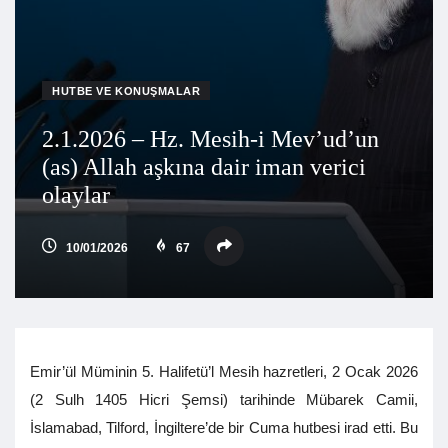
HUTBE VE KONUŞMALAR
2.1.2026 – Hz. Mesih-i Mev’ud’un
(as) Allah aşkına dair iman verici
olaylar
10/01/2026
67
Emir’ül Müminin 5. Halifetü’l Mesih hazretleri, 2 Ocak 2026
(2 Sulh 1405 Hicri Şemsi) tarihinde Mübarek Camii,
İslamabad, Tilford, İngiltere’de bir Cuma hutbesi irad etti. Bu