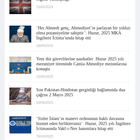
15/05/2026
‘Her Ahmedi genç, Ahmediyet’in parlayan bir yıldızı
olma potansiyeline sahiptir’: Huzur, 2025 MKA
İngiltere İctima’sında hitap etti
28/09/2025
Yeni din görevlilerine nasihatler: Huzur 2025 yılı
mezuniyet töreninde Camia Ahmediye mezunlarına
konuştu
10/05/2025
Son Pakistan-Hindistan gerginliği bağlamında dua
çağrısı 2 Mayıs 2025
03/05/2025
‘Sizler İslam’ın manevi ordusunun haklı davasına
hizmet eden birliklersiniz’: Huzur, 2025 yılı İngiltere
İctimasında Vakf-ı-Nev hanımlara hitap etti
29/04/2025