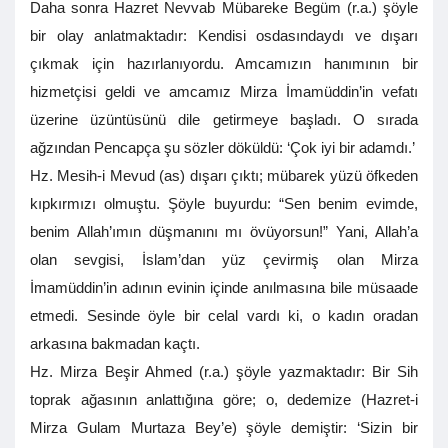
Daha sonra Hazret Nevvab Mübareke Begüm (r.a.) şöyle
bir olay anlatmaktadır: Kendisi osdasındaydı ve dışarı
çıkmak için hazırlanıyordu. Amcamızın hanımının bir
hizmetçisi geldi ve amcamız Mirza İmamüddin’in vefatı
üzerine üzüntüsünü dile getirmeye başladı. O sırada
ağzından Pencapça şu sözler döküldü: ‘Çok iyi bir adamdı.’
Hz. Mesih-i Mevud (as) dışarı çıktı; mübarek yüzü öfkeden
kıpkırmızı olmuştu. Şöyle buyurdu: “Sen benim evimde,
benim Allah’ımın düşmanını mı övüyorsun!” Yani, Allah’a
olan sevgisi, İslam’dan yüz çevirmiş olan Mirza
İmamüddin’in adının evinin içinde anılmasına bile müsaade
etmedi. Sesinde öyle bir celal vardı ki, o kadın oradan
arkasına bakmadan kaçtı.
Hz. Mirza Beşir Ahmed (r.a.) şöyle yazmaktadır: Bir Sih
toprak ağasının anlattığına göre; o, dedemize (Hazret-i
Mirza Gulam Murtaza Bey’e) şöyle demiştir: ‘Sizin bir