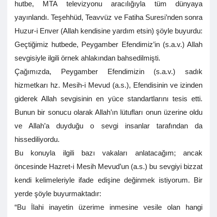
hutbe, MTA televizyonu aracılığıyla tüm dünyaya
yayınlandı. Teşehhüd, Teavvüz ve Fatiha Suresi’nden sonra
Huzur-i Enver (Allah kendisine yardım etsin) şöyle buyurdu:
Geçtiğimiz hutbede, Peygamber Efendimiz’in (s.a.v.) Allah
sevgisiyle ilgili örnek ahlakından bahsedilmişti.
Çağımızda, Peygamber Efendimizin (s.a.v.) sadık
hizmetkarı hz. Mesih-i Mevud (a.s.), Efendisinin ve izinden
giderek Allah sevgisinin en yüce standartlarını tesis etti.
Bunun bir sonucu olarak Allah’ın lütufları onun üzerine oldu
ve Allah’a duyduğu o sevgi insanlar tarafından da
hissediliyordu.
Bu konuyla ilgili bazı vakaları anlatacağım; ancak
öncesinde Hazret-i Mesih Mevud’un (a.s.) bu sevgiyi bizzat
kendi kelimeleriyle ifade edişine değinmek istiyorum. Bir
yerde şöyle buyurmaktadır:
“Bu İlahi inayetin üzerime inmesine vesile olan hangi