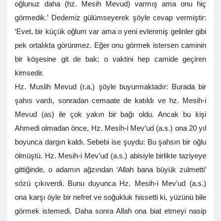
oğlunuz daha (hz. Mesih Mevud) varmış ama onu hiç
görmedik.’ Dedemiz gülümseyerek şöyle cevap vermiştir:
‘Evet, bir küçük oğlum var ama o yeni evlenmiş gelinler gibi
pek ortalıkta görünmez. Eğer onu görmek istersen caminin
bir köşesine git de bak; o vaktini hep camide geçiren
kimsedir.
Hz. Muslih Mevud (r.a.) şöyle buyurmaktadır: Burada bir
şahıs vardı, sonradan cemaate de katıldı ve hz. Mesih-i
Mevud (as) ile çok yakın bir bağı oldu. Ancak bu kişi
Ahmedi olmadan önce, Hz. Mesih-i Mev’ud (a.s.) ona 20 yıl
boyunca dargın kaldı. Sebebi ise şuydu: Bu şahsın bir oğlu
ölmüştü. Hz. Mesih-i Mev’ud (a.s.) abisiyle birlikte taziyeye
gittiğinde, o adamın ağzından ‘Allah bana büyük zulmetti’
sözü çıkıverdi. Bunu duyunca Hz. Mesih-i Mev’ud (a.s.)
ona karşı öyle bir nefret ve soğukluk hissetti ki, yüzünü bile
görmek istemedi. Daha sonra Allah ona biat etmeyi nasip