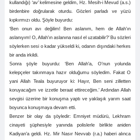
kullandığı) ‘av’ kelimesine geldim, Hz. Mesih-i Mevud (a.s.)
birdenbire doğrularak oturdu. Gözleri parladı ve yüzü
kıpkırmızı oldu. Şöyle buyurdu:
‘Ben onun avı değilim! Ben aslanım, hem de Allah’ın
aslanıyım! O, Allah’ın aslanına nasıl el uzatabilir?’ Bu sözleri
söylerken sesi o kadar yükseldi ki, odanın dışındaki herkes
bir anda irkildi.
Sonra şöyle buyurdu: ‘Ben Allah’a, O’nun yolunda
kelepçeler takınmaya hazır olduğumu söyledim. Fakat O
yani Allah Teala buyuruyor ki: Hayır, Ben seni zilletten
koruyacağım ve izzetle beraat ettireceğim.’ Ardından Allah
sevgisi üzerine bir konuşma yaptı ve yaklaşık yarım saat
boyunca konuşmaya devam etti.
Benzer bir olay da şöyledir: Emniyet müdürü, Lekhram
cinayeti şüphesiyle yanında polislerle birlikte aniden
Kadiyan’a geldi. Hz. Mir Nasır Nevvab (r.a.) haberi alınca