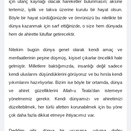
için utanç kaynağı olacak hareketler bulunmasın; aksine
tertemiz, iyilik ve takva üzerine kurulu bir hayat olsun.
Böyle bir hayat sürdüğünüzde ve ömrünüzü bu nitelikte bir
dünya kazanmak için sarf ettiğinizde, o size hem dünyada
hem de ahirette lütuflar getirecektir.
Nitekim bugün dünya genel olarak kendi amaç ve
menfaatlerinin peşine düşmüş, kişisel çıkarlar öncelikli hale
gelmiştir. Milletlere baktığımızda, insanlığı değil sadece
kendi uluslarını düşündüklerini görüyoruz ve bu hırsla kendi
yıkımlarını hazırlıyorlar. Bizim ise böyle bir ortamda, dünya
ve ahiret güzelliklerini Allah-u Teala’dan istemeye
yönelmemiz gerekir. Kendi dünyamızı ve ahiretimizi
düzeltebilmek, her türlü afetten korunabilmek için bu yöne
çok daha fazla dikkat etmeye ihtiyacımız var.
Dediğim gibi, dünya bir uçuruma, yıkıma doğru