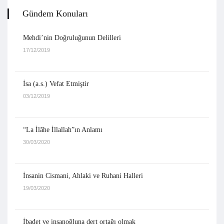
Gündem Konuları
Mehdi’nin Doğruluğunun Delilleri
17/12/2019
İsa (a.s.) Vefat Etmiştir
03/12/2019
“La İlâhe İllallah”ın Anlamı
30/03/2020
İnsanin Cismani, Ahlaki ve Ruhani Halleri
19/03/2020
İbadet ve insanoğluna dert ortağı olmak