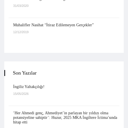
31/03/2020
Muhalifler Nasihat “İtiraz Edilemeyen Gerçekler”
12/12/2019
Son Yazılar
İngiliz Yaltakçılığı!
15/05/2026
‘Her Ahmedi genç, Ahmediyet’in parlayan bir yıldızı olma
potansiyeline sahiptir’: Huzur, 2025 MKA İngiltere İctima’sında
hitap etti