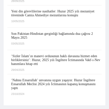
28/09/2025
Yeni din görevlilerine nasihatler: Huzur 2025 yılı mezuniyet
töreninde Camia Ahmediye mezunlarına konuştu
10/05/2025
Son Pakistan-Hindistan gerginliği bağlamında dua çağrısı 2
Mayıs 2025
03/05/2025
‘Sizler İslam’ın manevi ordusunun haklı davasına hizmet eden
birliklersiniz’: Huzur, 2025 yılı İngiltere İctimasında Vakf-ı-Nev
hanımlara hitap etti
29/04/2025
‘Nahnu Ensarullah’ unvanına uygun yaşayın: Huzur İngiltere
Ensarullah Meclisi 2024 yılı İctimasının kapanış konuşmasını
yaptı
23/10/2024