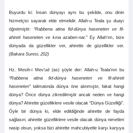
Buyurdu ki: İnsan dünyayı aynı bu şekilde, onu dinin
hizmetçisi sayarak elde etmelidir. Allah-u Teala şu duayı
öğretmiştir:
“Rabbena atina fid-dünya haseneten ve fil-
ahireti haseneten ve kına azaben-nar.”
Ey Allah’ım, bize
dünyada da güzellikler ver, ahirette de güzellikler ver.
(Bakara Suresi, 202)
Hz. Mesih-i Mev’ud (as) şöyle der: Allah-u Teala’nın bu
“Rabbena atina fid-dünya haseneten ve fil-ahireti
haseneten”
talimatında dünya öne alınmıştır, fakat hangi
dünya? Önce dünya zikredilmiştir ancak neden ve hangi
dünya? Ahirette güzelliklere vesile olacak “Dünya Güzelliği”.
Öyle bir dünya ki, elde edildiğinde ahirette de fayda
sağlasın; ahirette güzelliklere vesile olacak dünya nimetleri
nasip olsun, yoksa bizi ahirette mahcubiyetle karşı karşıya