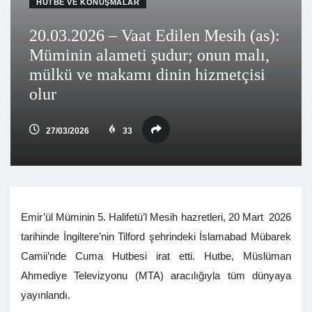
HUTBE VE KONUŞMALAR
20.03.2026 – Vaat Edilen Mesih (as):
Müminin alameti şudur; onun malı,
mülkü ve makamı dinin hizmetçisi
olur
27/03/2026
33
Emir’ül Müminin 5. Halifetü’l Mesih hazretleri, 20 Mart 2026
tarihinde İngiltere’nin Tilford şehrindeki İslamabad Mübarek
Camii’nde Cuma Hutbesi irat etti. Hutbe, Müslüman
Ahmediye Televizyonu (MTA) aracılığıyla tüm dünyaya
yayınlandı.