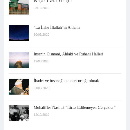
İsa (a.s.) Vefat Etmiştir
03/12/2019
“La İlâhe İllallah”ın Anlamı
30/03/2020
İnsanin Cismani, Ahlaki ve Ruhani Halleri
19/03/2020
İbadet ve insanoğluna dert ortağı olmak
31/03/2020
Muhalifler Nasihat “İtiraz Edilemeyen Gerçekler”
12/12/2019