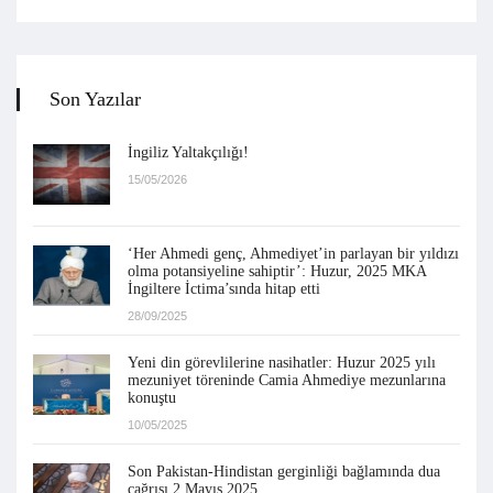
Son Yazılar
İngiliz Yaltakçılığı!
15/05/2026
‘Her Ahmedi genç, Ahmediyet’in parlayan bir yıldızı
olma potansiyeline sahiptir’: Huzur, 2025 MKA
İngiltere İctima’sında hitap etti
28/09/2025
Yeni din görevlilerine nasihatler: Huzur 2025 yılı
mezuniyet töreninde Camia Ahmediye mezunlarına
konuştu
10/05/2025
Son Pakistan-Hindistan gerginliği bağlamında dua
çağrısı 2 Mayıs 2025