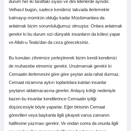
durum her iki taraftaki siyasi ve dini liderlerde aynıdır.
Velhasıl bugün, sadece kendimiz takvada ilerlemekle
kalmayıp mümkün olduğu kadar Müslümanlara da
anlatmak bizim sorumluluğumuz olmuştur. Onlara anlatmak
gerekir ki bu durum sizi dünyalık insanların da kölesi yapar
ve Allah-u Teala’dan da ceza göreceksiniz.
Bu konuları zihnimize yerleştirerek bizim kendi kendimizi
de muhasebe etmemiz gerekir. Unutmamak gerekir ki
Cemaatin ilerlemesini göre göre şeytan asla rahat durmaz.
Cemaat nizamına aykırı toplantılara katılan insanlar
şeytanın aldatmacasına girerler. Anlayış kıtlığı nedeniyle
bazen bu insanlar kendilerince Cemaatin iyiliği
düşüncesiyle böyle yaparlar. Eğer birisinin Cemaat
görevlileri veya başkanla ilgili şikayeti varsa zamanın
halifesine yazması gerekir. Ve ondan sonra da onunla ilgili