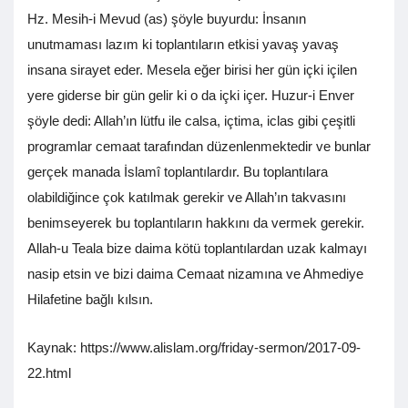
Hz. Mesih-i Mevud (as) şöyle buyurdu: İnsanın
unutmaması lazım ki toplantıların etkisi yavaş yavaş
insana sirayet eder. Mesela eğer birisi her gün içki içilen
yere giderse bir gün gelir ki o da içki içer. Huzur-i Enver
şöyle dedi: Allah’ın lütfu ile calsa, içtima, iclas gibi çeşitli
programlar cemaat tarafından düzenlenmektedir ve bunlar
gerçek manada İslamî toplantılardır. Bu toplantılara
olabildiğince çok katılmak gerekir ve Allah’ın takvasını
benimseyerek bu toplantıların hakkını da vermek gerekir.
Allah-u Teala bize daima kötü toplantılardan uzak kalmayı
nasip etsin ve bizi daima Cemaat nizamına ve Ahmediye
Hilafetine bağlı kılsın.
Kaynak: https://www.alislam.org/friday-sermon/2017-09-
22.html