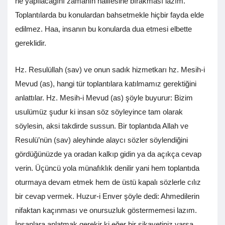
ne yapılacağını zamanın halifesine bırakması lazım.
Toplantılarda bu konulardan bahsetmekle hiçbir fayda elde
edilmez. Haa, insanın bu konularda dua etmesi elbette
gereklidir.
Hz. Resulüllah (sav) ve onun sadık hizmetkarı hz. Mesih-i
Mevud (as), hangi tür toplantılara katılmamız gerektiğini
anlattılar. Hz. Mesih-i Mevud (as) şöyle buyurur: Bizim
usulümüz şudur ki insan söz söyleyince tam olarak
söylesin, aksi takdirde sussun. Bir toplantıda Allah ve
Resulü’nün (sav) aleyhinde alaycı sözler söylendiğini
gördüğünüzde ya oradan kalkıp gidin ya da açıkça cevap
verin. Üçüncü yola münafıklık denilir yani hem toplantıda
oturmaya devam etmek hem de üstü kapalı sözlerle cılız
bir cevap vermek. Huzur-i Enver şöyle dedi: Ahmedilerin
nifaktan kaçınması ve onursuzluk göstermemesi lazım.
İnsanlara anlatmak gerekir ki eğer bir şikayetiniz varsa