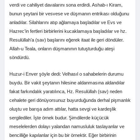
verdi ve cahiliyet davalarını sona erdirdi. Ashab-ı Kiram,
bunun şeytani bir vesvese ve düşmanın entrikası olduğunu
anladılar. Silahlarını atıp ağlamaya başladılar ve Evs ve
Hazrec’in fertleri birbirlerini kucaklamaya başladılar ve hz.
Resulüllah’a (sav) başlarını eğerek itaat ile geri döndüler.
Allah-u Teala, onların düşmanının tutuşturduğu ateşi
söndürdü.
Huzur-i Enver şöyle dedi: Velhasıl o sahabelerin durumu
buydu. Bir vakit şeytanın hilesine aldanmasına aldandılar
fakat farkındalık yaratılınca, Hz. Resulüllah (sav) neden
cehalete geri dönüyorsunuz buyurduğunda derhal pişmanlık
oluştu ve barışa adım attılar, hatta sevgi ve kardeşlik
sergilediler. İşte örnek budur. Şimdilerde küçücük
meselelerden dolayı yalandan namusluluk taslayanlar ve
bencilliğe kapılanlar için bu bir örnektir. Eğer birbirinin