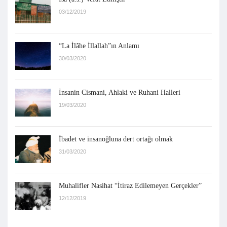
03/12/2019
“La İlâhe İllallah”ın Anlamı
30/03/2020
İnsanin Cismani, Ahlaki ve Ruhani Halleri
19/03/2020
İbadet ve insanoğluna dert ortağı olmak
31/03/2020
Muhalifler Nasihat “İtiraz Edilemeyen Gerçekler”
12/12/2019