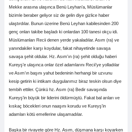
Mekke arasına ulaşınca Benü Leyhan’a, Müslümanlar
bizimle beraber geliyor siz de gelin diye gizlice haber
ulaştırdılar. Bunun üzerine Benü Leyhan kabilesinden 200
genç onları takibe başladı ki onlardan 100 tanesi okçu idi.
Müslümanları Recii denen yerde yakaladılar. Asım (ra) ve
yanındakiler karşı koydular, fakat nihayetinde savaşa
savaşa şehit oldular. Hz. Asım’ın (ra) şehit olduğu haberi
Kureyş’e ulaşınca onlar özel adamlarını Recii’ye yolladılar
ve Asım’ın başını yahut bedeninin herhangi bir uzvunu
kesip getirin ki intikam duygularımız biraz teskin olsun diye
tembih ettiler. Çünkü hz. Asım (ra) Bedir savaşında
Kureyş’in büyük bir liderini öldürmüştü. Fakat bal arıları ve
kıskaç böcekleri onun naaşını korudu ve Kureyş’in
adamları kötü emellerine ulaşamadılar.
Başka bir rivayete göre Hz. Asım, düşmana karşı koyarken