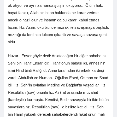
ok atıyor ve aynı zamanda şu şiiri okuyordu: Ölüm hak,
hayat fanidir, Allah bir insan hakkında ne karar verirse
ancak o nazil olur ve insanın da bu kararı kabul etmesi
lazım. Hz. Asım, oku bitince mızrak ile savaşmaya başladı,
mızrağı da kırılınca kılıcını çıkarttı ve savaşa savaşa şehit
oldu.
Huzur-i Enver şöyle dedi: Anlatacağım bir diğer sahabe hz.
Sehl bin Hanif Ensarî’dir. Hanif onun babası idi, annesinin
ismi Hind binti Rafiğ idi. Anne tarafından iki erkek kardeşi
vardı; Abdullah ve Numan. Oğulları Esed, Osman ve Saad
idi. Hz. Sehl’in evlatları Medine ve Bağdat’ta yaşadılar. Hz.
Resulüllah (sav) onunla hz. Ali (ra) arasında muvahat
(kardeşlik) kurmuştu. Kendisi, Bedir savaşıyla birlikte bütün
savaşlara hz. Resulüllah (sav) ile birlikte katıldı. Hz. Sehl
bin Hanif yüksek dereceli sahabelerdendi fakat onun malî