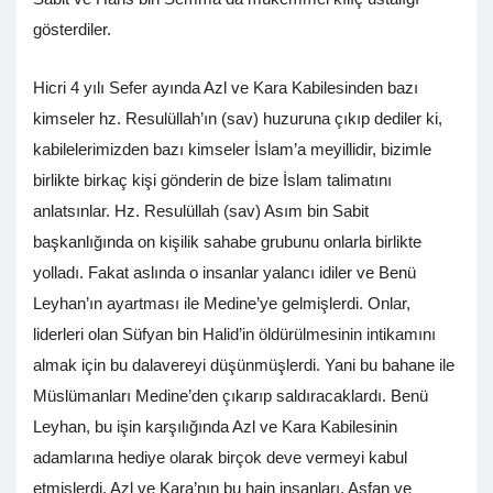
gösterdiler.
Hicri 4 yılı Sefer ayında Azl ve Kara Kabilesinden bazı
kimseler hz. Resulüllah’ın (sav) huzuruna çıkıp dediler ki,
kabilelerimizden bazı kimseler İslam’a meyillidir, bizimle
birlikte birkaç kişi gönderin de bize İslam talimatını
anlatsınlar. Hz. Resulüllah (sav) Asım bin Sabit
başkanlığında on kişilik sahabe grubunu onlarla birlikte
yolladı. Fakat aslında o insanlar yalancı idiler ve Benü
Leyhan’ın ayartması ile Medine’ye gelmişlerdi. Onlar,
liderleri olan Süfyan bin Halid’in öldürülmesinin intikamını
almak için bu dalavereyi düşünmüşlerdi. Yani bu bahane ile
Müslümanları Medine’den çıkarıp saldıracaklardı. Benü
Leyhan, bu işin karşılığında Azl ve Kara Kabilesinin
adamlarına hediye olarak birçok deve vermeyi kabul
etmişlerdi. Azl ve Kara’nın bu hain insanları, Asfan ve