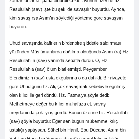
zaman onlar kılıçlarla öldürülecekler. Bunun üzerine hz.
Resulüllah (sav) işte bu şekilde savaşılır buyurdu. Ayrıca,
kim savaşırsa Asım’ın söylediği yönteme göre savaşsın
buyurdu.
Uhud savaşında kafirlerin birdenbire şiddetle saldırması
yüzünden Müslümanlarda dağılma olduğunda Asım (ra) Hz.
Resulüllah’ın (sav) yanında sebatla durdu. O, Hz.
Resulüllah’a (sav) ölüm biati etmişti. Peygamber
Efendimizin (sav) usta okçularına o da dahildi. Bir rivayete
göre Uhud günü hz. Ali, çok savaşmak sebebiyle eğrilmiş
olan kılıcı ile geri döndü. Hz. Fatma’ya şöyle dedi:
Methetmeye değer bu kılıcı muhafaza et, savaş
meydanında çok iyi iş gördü. Bunun üzerine hz. Resulüllah
(sav) şöyle buyurdu: Eğer sen bugün mükemmel kılıç
ustalığı yaptıysan, Sühel bin Hanif, Ebu Dücane, Asım bin
Sabit ve Haris bin Semma da mükemmel kılıç ustalığı