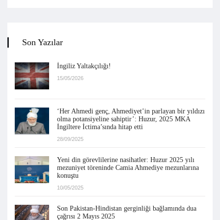
Son Yazılar
İngiliz Yaltakçılığı!
15/05/2026
‘Her Ahmedi genç, Ahmediyet’in parlayan bir yıldızı
olma potansiyeline sahiptir’: Huzur, 2025 MKA
İngiltere İctima’sında hitap etti
28/09/2025
Yeni din görevlilerine nasihatler: Huzur 2025 yılı
mezuniyet töreninde Camia Ahmediye mezunlarına
konuştu
10/05/2025
Son Pakistan-Hindistan gerginliği bağlamında dua
çağrısı 2 Mayıs 2025