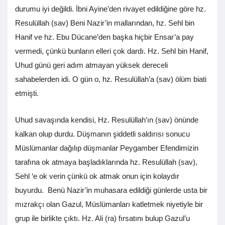
durumu iyi değildi. İbni Ayine’den rivayet edildiğine göre hz.
Resulüllah (sav) Beni Nazir’in mallarından, hz. Sehl bin
Hanif ve hz. Ebu Dücane’den başka hiçbir Ensar’a pay
vermedi, çünkü bunların elleri çok dardı. Hz. Sehl bin Hanif,
Uhud günü geri adım atmayan yüksek dereceli
sahabelerden idi. O gün o, hz. Resulüllah’a (sav) ölüm biati
etmişti.
Uhud savaşında kendisi, Hz. Resulüllah’ın (sav) önünde
kalkan olup durdu. Düşmanın şiddetli saldırısı sonucu
Müslümanlar dağılıp düşmanlar Peygamber Efendimizin
tarafına ok atmaya başladıklarında hz. Resulüllah (sav),
Sehl ‘e ok verin çünkü ok atmak onun için kolaydır
buyurdu. Benü Nazir’in muhasara edildiği günlerde usta bir
mızrakçı olan Gazul, Müslümanları katletmek niyetiyle bir
grup ile birlikte çıktı. Hz. Ali (ra) fırsatını bulup Gazul’u