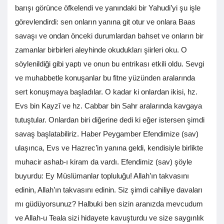
barışı görünce öfkelendi ve yanındaki bir Yahudi’yi şu işle
görevlendirdi: sen onların yanına git otur ve onlara Baas
savaşı ve ondan önceki durumlardan bahset ve onların bir
zamanlar birbirleri aleyhinde okudukları şiirleri oku. O
söylenildiği gibi yaptı ve onun bu entrikası etkili oldu. Sevgi
ve muhabbetle konuşanlar bu fitne yüzünden aralarında
sert konuşmaya başladılar. O kadar ki onlardan ikisi, hz.
Evs bin Kayzî ve hz. Cabbar bin Sahr aralarında kavgaya
tutuştular. Onlardan biri diğerine dedi ki eğer istersen şimdi
savaş başlatabiliriz. Haber Peygamber Efendimize (sav)
ulaşınca, Evs ve Hazrec’in yanına geldi, kendisiyle birlikte
muhacir ashab-ı kiram da vardı. Efendimiz (sav) şöyle
buyurdu: Ey Müslümanlar topluluğu! Allah’ın takvasını
edinin, Allah’ın takvasını edinin. Siz şimdi cahiliye davaları
mı güdüyorsunuz? Halbuki ben sizin aranızda mevcudum
ve Allah-u Teala sizi hidayete kavuşturdu ve size saygınlık