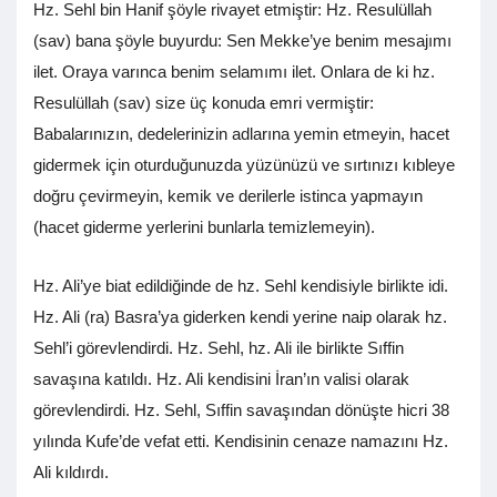
Hz. Sehl bin Hanif şöyle rivayet etmiştir: Hz. Resulüllah
(sav) bana şöyle buyurdu: Sen Mekke’ye benim mesajımı
ilet. Oraya varınca benim selamımı ilet. Onlara de ki hz.
Resulüllah (sav) size üç konuda emri vermiştir:
Babalarınızın, dedelerinizin adlarına yemin etmeyin, hacet
gidermek için oturduğunuzda yüzünüzü ve sırtınızı kıbleye
doğru çevirmeyin, kemik ve derilerle istinca yapmayın
(hacet giderme yerlerini bunlarla temizlemeyin).
Hz. Ali’ye biat edildiğinde de hz. Sehl kendisiyle birlikte idi.
Hz. Ali (ra) Basra’ya giderken kendi yerine naip olarak hz.
Sehl’i görevlendirdi. Hz. Sehl, hz. Ali ile birlikte Sıffin
savaşına katıldı. Hz. Ali kendisini İran’ın valisi olarak
görevlendirdi. Hz. Sehl, Sıffin savaşından dönüşte hicri 38
yılında Kufe’de vefat etti. Kendisinin cenaze namazını Hz.
Ali kıldırdı.