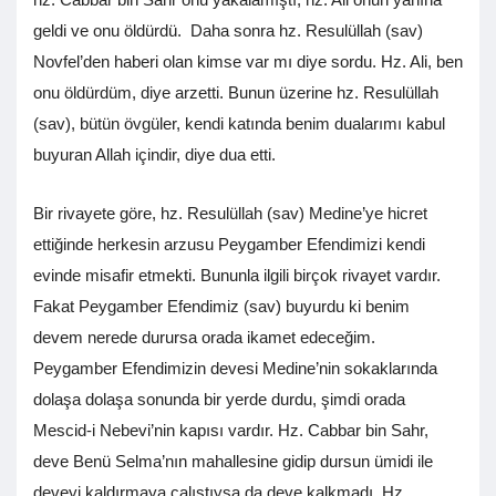
geldi ve onu öldürdü. Daha sonra hz. Resulüllah (sav)
Novfel’den haberi olan kimse var mı diye sordu. Hz. Ali, ben
onu öldürdüm, diye arzetti. Bunun üzerine hz. Resulüllah
(sav), bütün övgüler, kendi katında benim dualarımı kabul
buyuran Allah içindir, diye dua etti.
Bir rivayete göre, hz. Resulüllah (sav) Medine’ye hicret
ettiğinde herkesin arzusu Peygamber Efendimizi kendi
evinde misafir etmekti. Bununla ilgili birçok rivayet vardır.
Fakat Peygamber Efendimiz (sav) buyurdu ki benim
devem nerede durursa orada ikamet edeceğim.
Peygamber Efendimizin devesi Medine’nin sokaklarında
dolaşa dolaşa sonunda bir yerde durdu, şimdi orada
Mescid-i Nebevi’nin kapısı vardır. Hz. Cabbar bin Sahr,
deve Benü Selma’nın mahallesine gidip dursun ümidi ile
deveyi kaldırmaya çalıştıysa da deve kalkmadı. Hz.