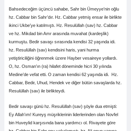
Bahsedeceğim üçüncü sahabe, Sahr bin Ümeyye’nin oğlu
hz. Cabbar bin Sahr’dır. Hz. Cabbar yetmiş ensar ile birlikte
ikinci Ukbe’ye katılmıştı. Hz. Resulüllah (sav) hz. Cabbar
ve hz. Mikdad bin Amr arasında muvahat (kardeşlik)
kurmuştu. Bedir savaşı sırasında kendisi 32 yaşında idi.
hz. Resulüllah (sav) kendisini haris, yani hurma
yetiştiriciliğini öğrenmek üzere Hayber vesaireye yollardı.
O, hz. Osman’ın (ra) hilafet döneminde hicri 30 yılında
Medine’de vefat etti. O zaman kendisi 62 yaşında idi. Hz.
Cabbar, Bedir, Uhud, Hendek ve diğer bütün savaşlarda hz.
Resulüllah (sav) ile birlikteydi.
Bedir savaşı günü hz. Resulüllah (sav) şöyle dua etmişti:
Ey Allah’ım! Kureyş müşriklerinin liderlerinden olan Novfel
bin Huveylid karşısında bana yardımcı ol. Rivayete göre
hz. Cabbar bin Sahr onu yakalamıştı, hz. Ali onun yanına