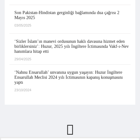
Son Pakistan-Hindistan gerginliği bağlamında dua çağrısı 2
Mayıs 2025
03/05/2025
‘Sizler İslam’ın manevi ordusunun haklı davasına hizmet eden
birliklersiniz’: Huzur, 2025 yılı İngiltere İctimasında Vakf-ı-Nev
hanımlara hitap etti
29/04/2025
‘Nahnu Ensarullah’ unvanına uygun yaşayın: Huzur İngiltere
Ensarullah Meclisi 2024 yılı İctimasının kapanış konuşmasını
yaptı
23/10/2024