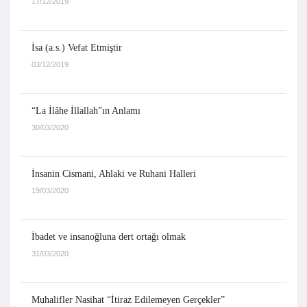
17/12/2019
İsa (a.s.) Vefat Etmiştir
03/12/2019
“La İlâhe İllallah”ın Anlamı
30/03/2020
İnsanin Cismani, Ahlaki ve Ruhani Halleri
19/03/2020
İbadet ve insanoğluna dert ortağı olmak
31/03/2020
Muhalifler Nasihat “İtiraz Edilemeyen Gerçekler”