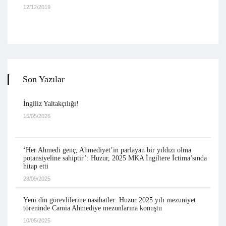
12/12/2019
Son Yazılar
İngiliz Yaltakçılığı!
15/05/2026
‘Her Ahmedi genç, Ahmediyet’in parlayan bir yıldızı olma
potansiyeline sahiptir’: Huzur, 2025 MKA İngiltere İctima’sında
hitap etti
28/09/2025
Yeni din görevlilerine nasihatler: Huzur 2025 yılı mezuniyet
töreninde Camia Ahmediye mezunlarına konuştu
10/05/2025