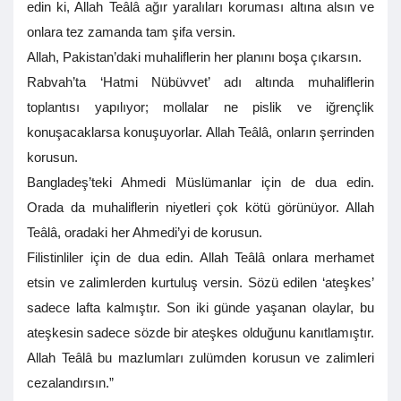
edin ki, Allah Teâlâ ağır yaralıları koruması altına alsın ve
onlara tez zamanda tam şifa versin.
Allah, Pakistan’daki muhaliflerin her planını boşa çıkarsın.
Rabvah’ta ‘Hatmi Nübüvvet’ adı altında muhaliflerin
toplantısı yapılıyor; mollalar ne pislik ve iğrençlik
konuşacaklarsa konuşuyorlar. Allah Teâlâ, onların şerrinden
korusun.
Bangladeş’teki Ahmedi Müslümanlar için de dua edin.
Orada da muhaliflerin niyetleri çok kötü görünüyor. Allah
Teâlâ, oradaki her Ahmedi’yi de korusun.
Filistinliler için de dua edin. Allah Teâlâ onlara merhamet
etsin ve zalimlerden kurtuluş versin. Sözü edilen ‘ateşkes’
sadece lafta kalmıştır. Son iki günde yaşanan olaylar, bu
ateşkesin sadece sözde bir ateşkes olduğunu kanıtlamıştır.
Allah Teâlâ bu mazlumları zulümden korusun ve zalimleri
cezalandırsın.”