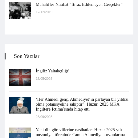
Muhalifler Nasihat “İtiraz Edilemeyen Gerçekler”
12/12/2019
Son Yazılar
İngiliz Yaltakçılığı!
15/05/2026
‘Her Ahmedi genç, Ahmediyet’in parlayan bir yıldızı
olma potansiyeline sahiptir’: Huzur, 2025 MKA
İngiltere İctima’sında hitap etti
28/09/2025
Yeni din görevlilerine nasihatler: Huzur 2025 yılı
mezuniyet töreninde Camia Ahmediye mezunlarına