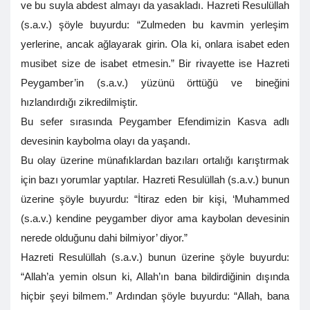
ve bu suyla abdest almayı da yasakladı. Hazreti Resulüllah
(s.a.v.) şöyle buyurdu: “Zulmeden bu kavmin yerleşim
yerlerine, ancak ağlayarak girin. Ola ki, onlara isabet eden
musibet size de isabet etmesin.” Bir rivayette ise Hazreti
Peygamber’in (s.a.v.) yüzünü örttüğü ve bineğini
hızlandırdığı zikredilmiştir.
Bu sefer sırasında Peygamber Efendimizin Kasva adlı
devesinin kaybolma olayı da yaşandı.
Bu olay üzerine münafıklardan bazıları ortalığı karıştırmak
için bazı yorumlar yaptılar. Hazreti Resulüllah (s.a.v.) bunun
üzerine şöyle buyurdu: “İtiraz eden bir kişi, ‘Muhammed
(s.a.v.) kendine peygamber diyor ama kaybolan devesinin
nerede olduğunu dahi bilmiyor’ diyor.”
Hazreti Resulüllah (s.a.v.) bunun üzerine şöyle buyurdu:
“Allah’a yemin olsun ki, Allah’ın bana bildirdiğinin dışında
hiçbir şeyi bilmem.” Ardından şöyle buyurdu: “Allah, bana