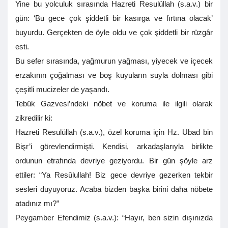
Yine bu yolculuk sırasında Hazreti Resulüllah (s.a.v.) bir
gün: ‘Bu gece çok şiddetli bir kasırga ve fırtına olacak’
buyurdu. Gerçekten de öyle oldu ve çok şiddetli bir rüzgâr
esti.
Bu sefer sırasında, yağmurun yağması, yiyecek ve içecek
erzakının çoğalması ve boş kuyuların suyla dolması gibi
çeşitli mucizeler de yaşandı.
Tebük Gazvesi’ndeki nöbet ve koruma ile ilgili olarak
zikredilir ki:
Hazreti Resulüllah (s.a.v.), özel koruma için Hz. Ubad bin
Bişr’i görevlendirmişti. Kendisi, arkadaşlarıyla birlikte
ordunun etrafında devriye geziyordu. Bir gün şöyle arz
ettiler: “Ya Resûlullah! Biz gece devriye gezerken tekbir
sesleri duyuyoruz. Acaba bizden başka birini daha nöbete
atadınız mı?”
Peygamber Efendimiz (s.a.v.): “Hayır, ben sizin dışınızda