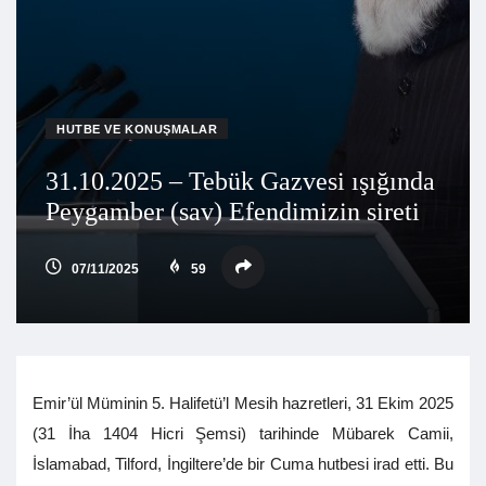
HUTBE VE KONUŞMALAR
31.10.2025 – Tebük Gazvesi ışığında
Peygamber (sav) Efendimizin sireti
07/11/2025
59
Emir’ül Müminin 5. Halifetü’l Mesih hazretleri, 31 Ekim 2025
(31 İha 1404 Hicri Şemsi) tarihinde Mübarek Camii,
İslamabad, Tilford, İngiltere’de bir Cuma hutbesi irad etti. Bu