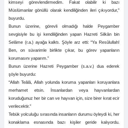
kimseyi görevlendirmedim. Fakat olabilir ki bazı
Müslümanlar gönüllü olarak kendiliğinden ileri çıkıyordur,”
buyurdu.
Bunun üzerine, görevli olmadığı halde Peygamber
sevgisiyle bu işi kendiliğinden yapan Hazreti Silkân bin
Selâme (r.a.) ayağa kalktı. Şöyle arz etti: “Ya Resûlullah!
Ben, on süvarimle birlikte çıkar, bu görev yapanların
korumasını yaparım.”
Bunun üzerine Hazreti Peygamber (s.a.v.) dua ederek
şöyle buyurdu:
“Allah Teâlâ, Allah yolunda koruma yapanları koruyanlara
merhamet etsin. İnsanlardan veya hayvanlardan
koruduğunuz her bir can ve hayvan için, size birer kırat ecir
verilecektir.”
Tebük yolculuğu sırasında insanların durumu öyleydi ki, her
konaklama esnasında bazı kişiler geride kalıyordu.