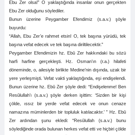
Ebu Zer olsa!” O yaklaştığında insanlar onun gerçekten
Ebu Zer olduğunu söylediler.
Bunun üzerine Peygamber Efendimiz (s.a.v.) şöyle
buyurdu:
“Allah, Ebu Zer’e rahmet etsin! O, tek başına yürüdü, tek
başına vefat edecek ve tek başına diriltilecektir.”
Peygamber Efendimizin hz. Ebû Zer hakkındaki bu sözü
harfi harfine gerçekleşti. Hz. Osman’ın (r.a.) hilafeti
döneminde, o, ailesiyle birlikte Medine’nin dışında, uzak bir
yere yerleşmişti. Vefat vakti yaklaştığında, eşi endişelendi.
Bunun üzerine hz. Ebû Zer şöyle dedi: “Endişelenme! Ben
Resûlullah’ı (s.a.v.) şöyle derken işittim: ‘Sizden bir kişi
çölde, ıssız bir yerde vefat edecek ve onun cenaze
namazına müminlerden bir topluluk katılacaktır.’ ” Hz. Ebû
Zer ardından şunu ekledi: “Resûlullah (s.a.v.) bunu
söylediğinde orada bulunan herkes vefat etti ve hiçbiri çölde