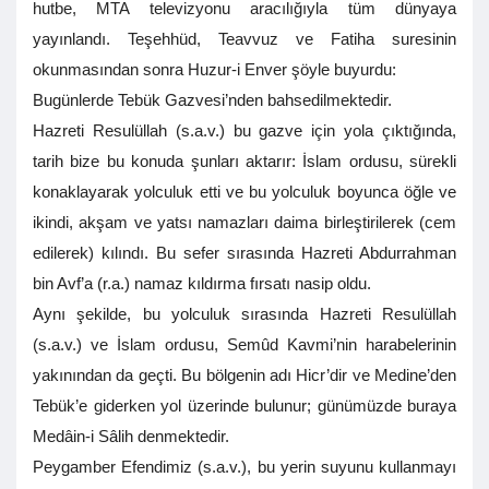
hutbe, MTA televizyonu aracılığıyla tüm dünyaya
yayınlandı. Teşehhüd, Teavvuz ve Fatiha suresinin
okunmasından sonra Huzur-i Enver şöyle buyurdu:
Bugünlerde Tebük Gazvesi’nden bahsedilmektedir.
Hazreti Resulüllah (s.a.v.) bu gazve için yola çıktığında,
tarih bize bu konuda şunları aktarır: İslam ordusu, sürekli
konaklayarak yolculuk etti ve bu yolculuk boyunca öğle ve
ikindi, akşam ve yatsı namazları daima birleştirilerek (cem
edilerek) kılındı. Bu sefer sırasında Hazreti Abdurrahman
bin Avf’a (r.a.) namaz kıldırma fırsatı nasip oldu.
Aynı şekilde, bu yolculuk sırasında Hazreti Resulüllah
(s.a.v.) ve İslam ordusu, Semûd Kavmi’nin harabelerinin
yakınından da geçti. Bu bölgenin adı Hicr’dir ve Medine’den
Tebük’e giderken yol üzerinde bulunur; günümüzde buraya
Medâin-i Sâlih denmektedir.
Peygamber Efendimiz (s.a.v.), bu yerin suyunu kullanmayı