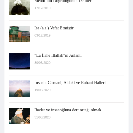
Mehdi’nin Doğruluğunun Delilleri
17/12/2019
İsa (a.s.) Vefat Etmiştir
03/12/2019
“La İlâhe İllallah”ın Anlamı
30/03/2020
İnsanin Cismani, Ahlaki ve Ruhani Halleri
19/03/2020
İbadet ve insanoğluna dert ortağı olmak
31/03/2020