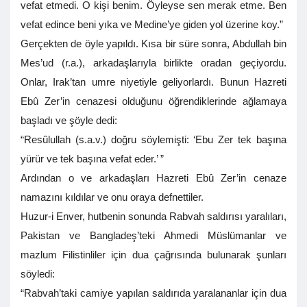
vefat etmedi. O kişi benim. Öyleyse sen merak etme. Ben
vefat edince beni yıka ve Medine’ye giden yol üzerine koy.”
Gerçekten de öyle yapıldı. Kısa bir süre sonra, Abdullah bin
Mes’ud (r.a.), arkadaşlarıyla birlikte oradan geçiyordu.
Onlar, Irak’tan umre niyetiyle geliyorlardı. Bunun Hazreti
Ebû Zer’in cenazesi olduğunu öğrendiklerinde ağlamaya
başladı ve şöyle dedi:
“Resûlullah (s.a.v.) doğru söylemişti: ‘Ebu Zer tek başına
yürür ve tek başına vefat eder.’ ”
Ardından o ve arkadaşları Hazreti Ebû Zer’in cenaze
namazını kıldılar ve onu oraya defnettiler.
Huzur-i Enver, hutbenin sonunda Rabvah saldırısı yaralıları,
Pakistan ve Bangladeş’teki Ahmedi Müslümanlar ve
mazlum Filistinliler için dua çağrısında bulunarak şunları
söyledi:
“Rabvah’taki camiye yapılan saldırıda yaralananlar için dua