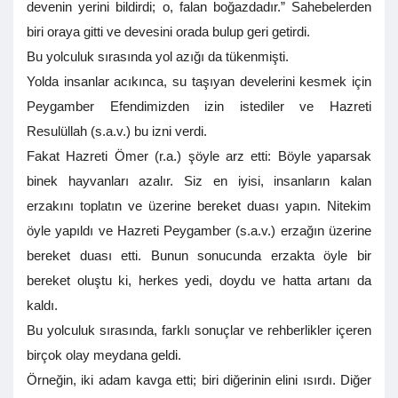
devenin yerini bildirdi; o, falan boğazdadır.” Sahebelerden
biri oraya gitti ve devesini orada bulup geri getirdi.
Bu yolculuk sırasında yol azığı da tükenmişti.
Yolda insanlar acıkınca, su taşıyan develerini kesmek için
Peygamber Efendimizden izin istediler ve Hazreti
Resulüllah (s.a.v.) bu izni verdi.
Fakat Hazreti Ömer (r.a.) şöyle arz etti: Böyle yaparsak
binek hayvanları azalır. Siz en iyisi, insanların kalan
erzakını toplatın ve üzerine bereket duası yapın. Nitekim
öyle yapıldı ve Hazreti Peygamber (s.a.v.) erzağın üzerine
bereket duası etti. Bunun sonucunda erzakta öyle bir
bereket oluştu ki, herkes yedi, doydu ve hatta artanı da
kaldı.
Bu yolculuk sırasında, farklı sonuçlar ve rehberlikler içeren
birçok olay meydana geldi.
Örneğin, iki adam kavga etti; biri diğerinin elini ısırdı. Diğer