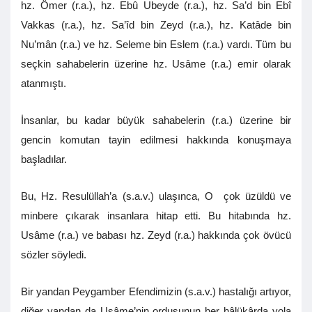
hz. Ömer (r.a.), hz. Ebû Ubeyde (r.a.), hz. Sa’d bin Ebî
Vakkas (r.a.), hz. Sa’îd bin Zeyd (r.a.), hz. Katâde bin
Nu’mân (r.a.) ve hz. Seleme bin Eslem (r.a.) vardı. Tüm bu
seçkin sahabelerin üzerine hz. Usâme (r.a.) emir olarak
atanmıştı.
İnsanlar, bu kadar büyük sahabelerin (r.a.) üzerine bir
gencin komutan tayin edilmesi hakkında konuşmaya
başladılar.
Bu, Hz. Resulüllah’a (s.a.v.) ulaşınca, O çok üzüldü ve
minbere çıkarak insanlara hitap etti. Bu hitabında hz.
Usâme (r.a.) ve babası hz. Zeyd (r.a.) hakkında çok övücü
sözler söyledi.
Bir yandan Peygamber Efendimizin (s.a.v.) hastalığı artıyor,
diğer yandan da Usâme’nin ordusunun her hâlükârda yola