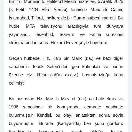
Emir’ül Müminin 5. Halifetü’l Mesih hazretleri, 5 Aralık 2025
(5 Fetih 1404 Hicri Şemsi) tarihinde Mübarek Camii,
İslamabad, Tilford, İngiltere’de bir Cuma hutbesi irad etti. Bu
hutbe, MTA televizyonu aracılığıyla tüm dünyaya
yayınlandı. Teşehhüd, Teavvuz ve Fatiha suresinin
okunmasından sonra Huzur-i Enver şöyle buyurdu:
Geçen hutbede, Hz. Ka’b bin Malik (r.a.) ve bazı diğer
sahabenin Tebük Seferi’nden geri kalmaları ve bunun
üzerine Hz. Resulüllah’ın (s.a.v.) hoşnutsuzluğu konu
edilmişti.
Bu husustan Hz. Muslih Mev’ud (r.a.) da bahsetmiş ve
1936 senesinde bir konuşmada cemaate nasihatte
bulunmuştur. Kendisi, bu olayı anlattıktan sonra şöyle
buyurmuştur: “Burada (Kadiyan’da) ben şunu gördüm:
Kendileriyle konuşmanın yasak olduğu kişiler,