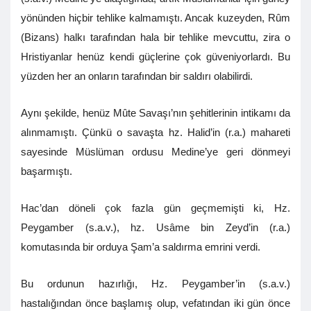
yönünden hiçbir tehlike kalmamıştı. Ancak kuzeyden, Rûm
(Bizans) halkı tarafından hala bir tehlike mevcuttu, zira o
Hristiyanlar henüz kendi güçlerine çok güveniyorlardı. Bu
yüzden her an onların tarafından bir saldırı olabilirdi.
Aynı şekilde, henüz Mûte Savaşı’nın şehitlerinin intikamı da
alınmamıştı. Çünkü o savaşta hz. Halid’in (r.a.) mahareti
sayesinde Müslüman ordusu Medine’ye geri dönmeyi
başarmıştı.
Hac’dan döneli çok fazla gün geçmemişti ki, Hz.
Peygamber (s.a.v.), hz. Usâme bin Zeyd’in (r.a.)
komutasında bir orduya Şam’a saldırma emrini verdi.
Bu ordunun hazırlığı, Hz. Peygamber’in (s.a.v.)
hastalığından önce başlamış olup, vefatından iki gün önce