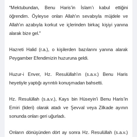
“Mektubundan, Benu Haris’in İslam’ı kabul ettiğini
öğrendim. Öyleyse onları Allah’ın sevabıyla müjdele ve
Allah’ın azabıyla korkut ve içlerinden birkaç kişiyi yanına
alarak bize gel.”
Hazreti Halid (r.a.), o kişilerden bazılarını yanına alarak
Peygamber Efendimizin huzuruna geldi.
Huzur-i Enver, Hz. Resulüllah’ın (s.a.v.) Benu Haris
heyetiyle yaptığı ayrıntılı konuşmadan bahsetti.
Hz. Resulüllah (s.a.v.), Kays bin Hüseyin’i Benu Haris’in
Emiri (lideri) olarak atadı ve Şevval veya Zilkade ayının
sonunda onları geri uğurladı.
Onların dönüşünden dört ay sonra Hz. Resulüllah (s.a.v.)