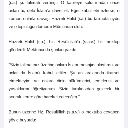
(r.a.) şu talimatı vermişti: O kabileye saldırmadan önce
onları üç defa İslam’a davet et. Eğer kabul etmezlerse, o
zaman onlarla savaş. Hazreti Halid (r.a.) bu talimata uydu
ve o topluluğun tamamı Müslüman oldu.
Hazreti Halid (r.a.), hz. Resûlullah’a (s.a.v.) bir mektup
gönderdi. Mektubunda şunları yazdı:
“Sizin talimatınız üzerine onlara İslam mesajını ulaştırdık ve
onlar da İslam’ı kabul ettiler. Şu an aralarında ikamet
etmekteyim ve onlara dinin hükümlerini, emirlerini ve
yasaklarını öğretiyorum. Sizin tarafınızdan gelecek bir
sonraki emre göre hareket edeceğim.”
Bunun üzerine Hz. Resulüllah (s.a.v.) o mektuba cevaben
şöyle buyurdu: