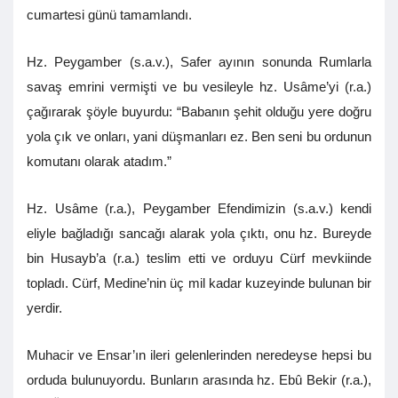
cumartesi günü tamamlandı.
Hz. Peygamber (s.a.v.), Safer ayının sonunda Rumlarla
savaş emrini vermişti ve bu vesileyle hz. Usâme’yi (r.a.)
çağırarak şöyle buyurdu: “Babanın şehit olduğu yere doğru
yola çık ve onları, yani düşmanları ez. Ben seni bu ordunun
komutanı olarak atadım.”
Hz. Usâme (r.a.), Peygamber Efendimizin (s.a.v.) kendi
eliyle bağladığı sancağı alarak yola çıktı, onu hz. Bureyde
bin Husayb’a (r.a.) teslim etti ve orduyu Cürf mevkiinde
topladı. Cürf, Medine’nin üç mil kadar kuzeyinde bulunan bir
yerdir.
Muhacir ve Ensar’ın ileri gelenlerinden neredeyse hepsi bu
orduda bulunuyordu. Bunların arasında hz. Ebû Bekir (r.a.),