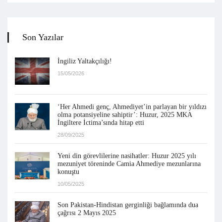
Son Yazılar
İngiliz Yaltakçılığı!
15/05/2026
‘Her Ahmedi genç, Ahmediyet’in parlayan bir yıldızı
olma potansiyeline sahiptir’: Huzur, 2025 MKA
İngiltere İctima’sında hitap etti
28/09/2025
Yeni din görevlilerine nasihatler: Huzur 2025 yılı
mezuniyet töreninde Camia Ahmediye mezunlarına
konuştu
10/05/2025
Son Pakistan-Hindistan gerginliği bağlamında dua
çağrısı 2 Mayıs 2025