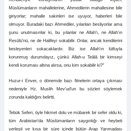
Müslümanların mahallelerine, Ahmedilerin mahallesine bile
giriyorlar; mahalle sakinleri ise uyuyor, haberleri bile
olmuyor. Buradaki bazı Ahmediler, yılanları besliyorlar ama
şunu unutmasınlar ki, bu yılanlar ne Allah’ı, ne Allah’ın
Resûlü’nü, ne de Halifeyi sokabilir. Onlar, ancak kendilerini
besleyenleri sokacaklardır. Biz ise Allah’ın lütfuyla
korunmuş durumdayız, çünkü Allah-u Teâlâ bir kimseyi
kendi koruması altına alırsa, onu kim sokabilir ki?”
Huzur-i Enver, o dönemde bazı fitnelerin ortaya çıkması
nedeniyle Hz. Muslih Mev’ud’un bu sözleri söylemek
zorunda kaldığını belirtti.
Tebük Seferi, öyle hikmet dolu ve mübarek bir sefer oldu ki,
tüm Arabistan’da Müslümanların saygınlığı ve heybeti
yerleşti ve kısa bir süre içinde bütün Arap Yarımadası