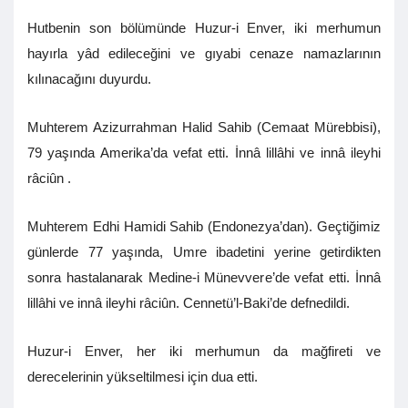
Hutbenin son bölümünde Huzur-i Enver, iki merhumun
hayırla yâd edileceğini ve gıyabi cenaze namazlarının
kılınacağını duyurdu.
Muhterem Azizurrahman Halid Sahib (Cemaat Mürebbisi),
79 yaşında Amerika’da vefat etti. İnnâ lillâhi ve innâ ileyhi
râciûn .
Muhterem Edhi Hamidi Sahib (Endonezya’dan). Geçtiğimiz
günlerde 77 yaşında, Umre ibadetini yerine getirdikten
sonra hastalanarak Medine-i Münevvere’de vefat etti. İnnâ
lillâhi ve innâ ileyhi râciûn. Cennetü’l-Baki’de defnedildi.
Huzur-i Enver, her iki merhumun da mağfireti ve
derecelerinin yükseltilmesi için dua etti.