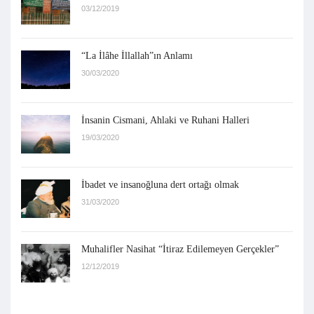
03/12/2019
“La İlâhe İllallah”ın Anlamı
30/03/2020
İnsanin Cismani, Ahlaki ve Ruhani Halleri
19/03/2020
İbadet ve insanoğluna dert ortağı olmak
31/03/2020
Muhalifler Nasihat “İtiraz Edilemeyen Gerçekler”
12/12/2019