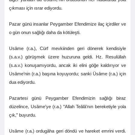
çıkması için ısrar ediyordu.
Pazar günü insanlar Peygamber Efendimize ilaç içirdiler ve
o gün onun sağlığı daha da kötüleşti.
Usâme (r.a.), Cürf mevkiinden geri dönerek kendisiyle
(s.a.v.) görüşmek üzere huzuruna geldi. Hz. Resulüllah
(s.a.v.) konuşamıyordu, ancak iki elini göğe kaldırıyor ve
Usâme’nin (r.a.) başına koyuyordu; sanki Üsâme (r.a.) için
dua ediyordu.
Pazartesi günü Peygamber Efendimizin sağlığı biraz
düzelince, Usâme’ye (r.a.) “Allah Teâlâ’nın bereketiyle yola
çık,” buyurdu.
Usâme (r.a.) ordugâha geri döndü ve hareket emrini verdi.