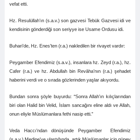
vefat etti.
Hz. Resulüllah’ın (s.a.v.) son gazvesi Tebük Gazvesi idi ve
kendisinin gönderdiği son seriyye ise Usame Ordusu idi.
Buhari’de, Hz. Enes’ten (r.a.) nakledilen bir rivayet vardır:
Peygamber Efendimiz (s.a.v.), insanlara hz. Zeyd (r.a.), hz.
Cafer (r.a.) ve hz. Abdullah bin Revâha’nın (r.a.) şehadet
haberini verdi ve o sırada gözlerinden yaşlar akıyordu.
Bundan sonra şöyle buyurdu: “Sonra Allah’ın kılıçlarından
biri olan Halid bin Velid, İslam sancağını eline aldı ve Allah,
onun eliyle Müslümanlara fethi nasip etti.”
Veda Haccı’ndan dönüşünde Peygamber Efendimiz
(s.a.v.) Medine’ye ulaştığında, artık Müslümanlar için güney