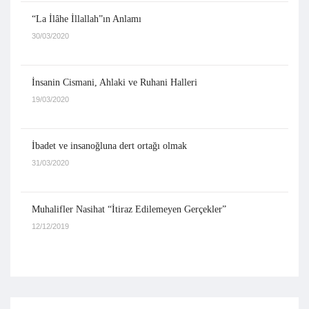
“La İlâhe İllallah”ın Anlamı
30/03/2020
İnsanin Cismani, Ahlaki ve Ruhani Halleri
19/03/2020
İbadet ve insanoğluna dert ortağı olmak
31/03/2020
Muhalifler Nasihat “İtiraz Edilemeyen Gerçekler”
12/12/2019