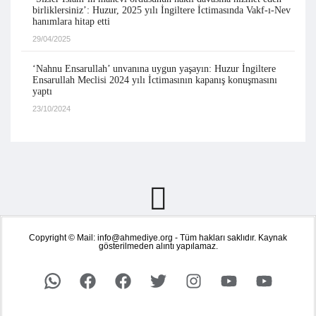
birliklersiniz’: Huzur, 2025 yılı İngiltere İctimasında Vakf-ı-Nev
hanımlara hitap etti
29/04/2025
‘Nahnu Ensarullah’ unvanına uygun yaşayın: Huzur İngiltere
Ensarullah Meclisi 2024 yılı İctimasının kapanış konuşmasını
yaptı
23/10/2024
Copyright © Mail: info@ahmediye.org - Tüm hakları saklıdır. Kaynak
gösterilmeden alıntı yapılamaz.