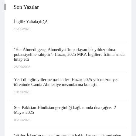
Son Yazılar
İngiliz Yaltakçılığı!
15/05/2026
‘Her Ahmedi genç, Ahmediyet’in parlayan bir yıldızı olma
potansiyeline sahiptir’: Huzur, 2025 MKA İngiltere İctima’sında
hitap etti
28/09/2025
Yeni din görevlilerine nasihatler: Huzur 2025 yılı mezuniyet
töreninde Camia Ahmediye mezunlarına konuştu
10/05/2025
Son Pakistan-Hindistan gerginliği bağlamında dua çağrısı 2
Mayıs 2025
03/05/2025
‘Sizler İslam’ın manevi ordusunun haklı davasına hizmet eden