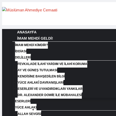
ANASAYFA
İMAM MEHDİ GELDİ!
İMAM MEHDI KIMDIR?
İDDIASI
DELILLERI
FEVKALADE İLAHI YARDIM VE İLAHI KORUMA
AY VE GÜNEŞ TUTULMASI
KENDISINE BAHŞEDILEN BILGI
YÜCE AHLAKÎ DAVRANIŞLARI
ESERLERI VE UYANDIRDIKLARI YANKILAR
DR. ALEXANDER DOWIE İLE MÜBAHALESI
ESERLERI
YÜCE AHLAKI
ALLAH SEVGISI