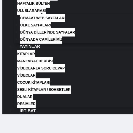
HAFTALIK BÜLTEN
ULUSLARARASI
CEMAAT WEB SAYFALARI
ÜLKE SAYFALARI
DÜNYA DILLERINDE SAYFALAR
DÜNYADA CAMILERIMIZ
YAYINLAR
KITAPLAR
MANEVIYAT DERGISI
VIDEOLARLA SORU CEVAP
VIDEOLAR
ÇOCUK KİTAPLARI
SESLI KİTAPLAR / SOHBETLER
DUALAR
RESIMLER
İRTIBAT