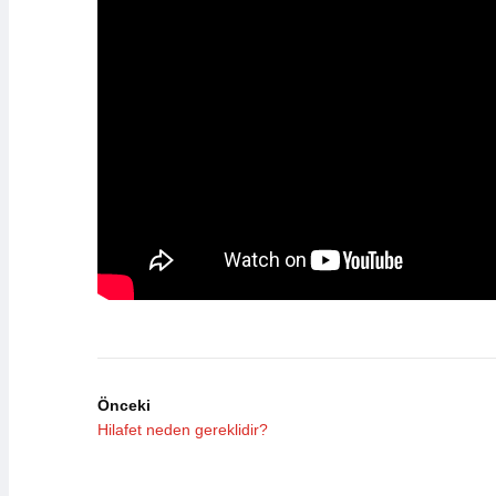
Önceki
Hilafet neden gereklidir?