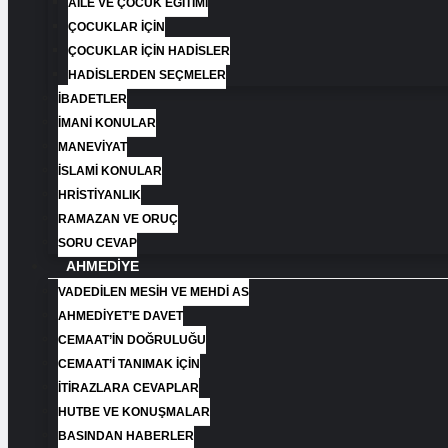
AİLE VE ÇOCUK EĞİTİMİ
ÇOCUKLAR İÇİN
ÇOCUKLAR İÇİN HADİSLER
HADİSLERDEN SEÇMELER
İBADETLER
İMANİ KONULAR
MANEVİYAT
İSLAMİ KONULAR
HRİSTİYANLIK
RAMAZAN VE ORUÇ
SORU CEVAP
AHMEDIYE
VADEDILEN MESIH VE MEHDI AS
AHMEDIYET’E DAVET
CEMAAT’İN DOĞRULUĞU
CEMAAT’İ TANIMAK İÇIN
İTIRAZLARA CEVAPLAR
HUTBE VE KONUŞMALAR
BASINDAN HABERLER