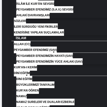
İSLÂM İLE KUR’ÂN SEVGISI
PEYGAMBER EFENDIMIZ (S.A.V.) SEVGISI
AHLAKI DAVRANIŞLARI
SÖZLERI
İLERI SÜRDÜĞÜ YENI FIKIRLER
KENDISINE YAPILAN SUÇLAMALAR
İSLAM
ALLAH (CC)
PEYGAMBER EFENDIMIZ (SAV)
PEYGAMBER EFENDIMIZIN HAYATI (SAV)​
PEYGAMBER EFENDIMIZIN YÜCE AHLAKI (SAV)​
KUR’AN-I KERİM
DİNİ EĞİTİM
DİNİ EĞİTİM
BÜYÜKLERİMİZİ TANIYALIM
KUR’AN ÖĞREN
NAMAZ
NAMAZ SURELERİ VE DUALARI EZBERLE