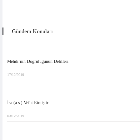
Gündem Konuları
Mehdi’nin Doğruluğunun Delilleri
17/12/2019
İsa (a.s.) Vefat Etmiştir
03/12/2019