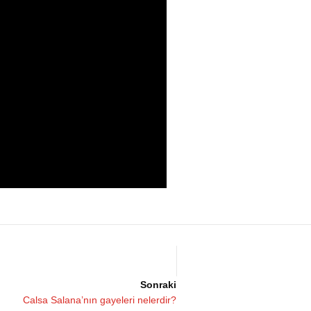
Sonraki
Calsa Salana’nın gayeleri nelerdir?