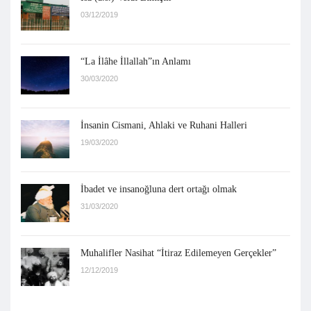
03/12/2019
“La İlâhe İllallah”ın Anlamı
30/03/2020
İnsanin Cismani, Ahlaki ve Ruhani Halleri
19/03/2020
İbadet ve insanoğluna dert ortağı olmak
31/03/2020
Muhalifler Nasihat “İtiraz Edilemeyen Gerçekler”
12/12/2019