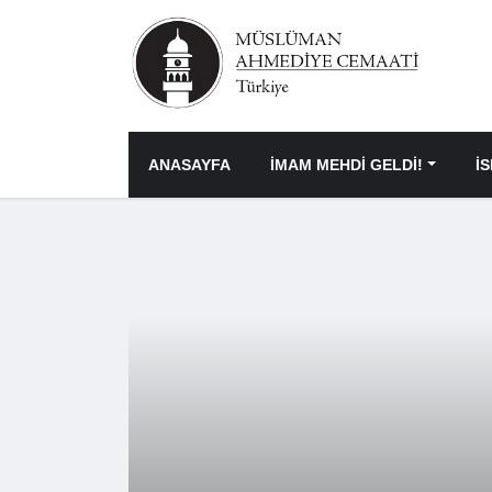
ANASAYFA
İMAM MEHDİ GELDİ!
İ