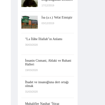
17/12/2019
İsa (a.s.) Vefat Etmiştir
03/12/2019
“La İlâhe İllallah”ın Anlamı
30/03/2020
İnsanin Cismani, Ahlaki ve Ruhani
Halleri
19/03/2020
İbadet ve insanoğluna dert ortağı
olmak
31/03/2020
Muhalifler Nasihat “İtiraz