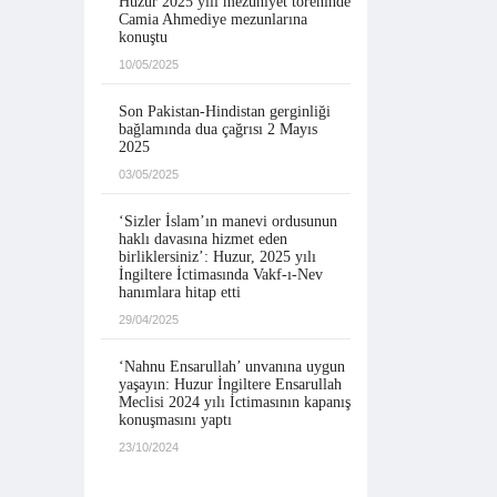
Huzur 2025 yılı mezuniyet töreninde
Camia Ahmediye mezunlarına
konuştu
10/05/2025
Son Pakistan-Hindistan gerginliği
bağlamında dua çağrısı 2 Mayıs
2025
03/05/2025
‘Sizler İslam’ın manevi ordusunun
haklı davasına hizmet eden
birliklersiniz’: Huzur, 2025 yılı
İngiltere İctimasında Vakf-ı-Nev
hanımlara hitap etti
29/04/2025
‘Nahnu Ensarullah’ unvanına uygun
yaşayın: Huzur İngiltere Ensarullah
Meclisi 2024 yılı İctimasının kapanış
konuşmasını yaptı
23/10/2024