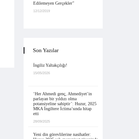
Edilemeyen Gerçekler”
12/12/2019
Son Yazılar
İngiliz Yaltakçılığı!
15/05/2026
‘Her Ahmedi genç, Ahmediyet’in
parlayan bir yıldızı olma
potansiyeline sahiptir’: Huzur, 2025
MKA İngiltere İctima’sında hitap
etti
28/09/2025
Yeni din görevlilerine nasihatler: