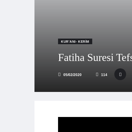
KUR'ANI- KERIM
Fatiha Suresi Tefs
05/02/2020
114