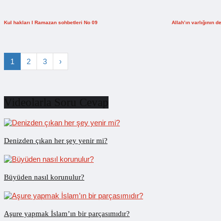
Kul hakları I Ramazan sohbetleri No 09
Allah’ın varlığının d
1
2
3
›
Videolarla Soru Cevap
Denizden çıkan her şey yenir mi?
Büyüden nasıl korunulur?
Aşure yapmak İslam’ın bir parçasımıdır?