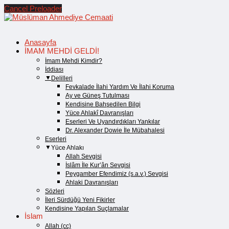
Cancel Preloader
Anasayfa
İMAM MEHDİ GELDİ!
İmam Mehdi Kimdir?
İddiası
Delilleri
Fevkalade İlahi Yardım Ve İlahi Koruma
Ay ve Güneş Tutulması
Kendisine Bahşedilen Bilgi
Yüce Ahlakî Davranışları
Eserleri Ve Uyandırdıkları Yankılar
Dr. Alexander Dowie İle Mübahalesi
Eserleri
Yüce Ahlakı
Allah Sevgisi
İslâm İle Kur’ân Sevgisi
Peygamber Efendimiz (s.a.v.) Sevgisi
Ahlaki Davranışları
Sözleri
İleri Sürdüğü Yeni Fikirler
Kendisine Yapılan Suçlamalar
İslam
Allah (cc)