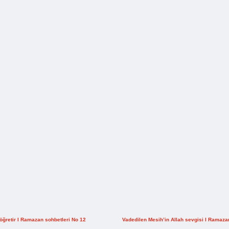
öğretir I Ramazan sohbetleri No 12
Vadedilen Mesih’in Allah sevgisi I Ramaza