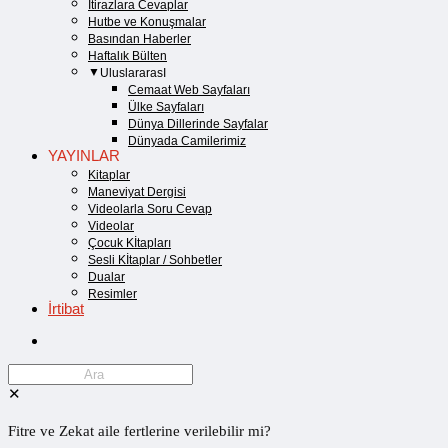
İtirazlara Cevaplar
Hutbe ve Konuşmalar
Basından Haberler
Haftalık Bülten
UluslararasI
Cemaat Web Sayfaları
Ülke Sayfaları
Dünya Dillerinde Sayfalar
Dünyada Camilerimiz
YAYINLAR
Kitaplar
Maneviyat Dergisi
Videolarla Soru Cevap
Videolar
Çocuk Kİtapları
Sesli Kİtaplar / Sohbetler
Dualar
Resimler
İrtibat
✕
Fitre ve Zekat aile fertlerine verilebilir mi?