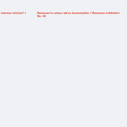
istemez misiniz? I
Ramazan’ın amacı takva kazanmaktır. I Ramazan sohbetleri
No. 04