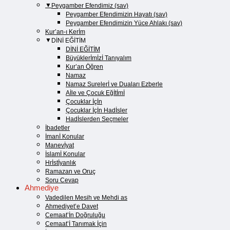
Peygamber Efendimiz (sav)
Peygamber Efendimizin Hayatı (sav)​
Peygamber Efendimizin Yüce Ahlakı (sav)​
Kur’an-ı Kerİm
DİNİ EĞİTİM
DİNİ EĞİTİM
Büyüklerİmİzİ Tanıyalım
Kur’an Öğren
Namaz
Namaz Surelerİ ve Duaları Ezberle
Aİle ve Çocuk Eğİtİmİ
Çocuklar İçİn
Çocuklar İçİn Hadİsler
Hadİslerden Seçmeler
İbadetler
İmanİ Konular
Manevİyat
İslamİ Konular
Hrİstİyanlık
Ramazan ve Oruç
Soru Cevap
Ahmediye
Vadedilen Mesih ve Mehdi as
Ahmediyet’e Davet
Cemaat’İn Doğruluğu
Cemaat’İ Tanımak İçin