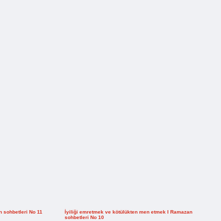
n sohbetleri No 11
İyiliği emretmek ve kötülükten men etmek I Ramazan
sohbetleri No 10