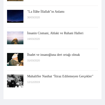
“La İlâhe İllallah”ın Anlamı
30/03/2020
İnsanin Cismani, Ahlaki ve Ruhani Halleri
19/03/2020
İbadet ve insanoğluna dert ortağı olmak
31/03/2020
Muhalifler Nasihat “İtiraz Edilemeyen Gerçekler”
12/12/2019