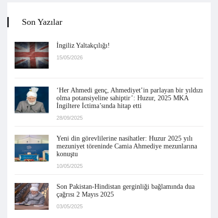
Son Yazılar
İngiliz Yaltakçılığı!
15/05/2026
‘Her Ahmedi genç, Ahmediyet’in parlayan bir yıldızı
olma potansiyeline sahiptir’: Huzur, 2025 MKA
İngiltere İctima’sında hitap etti
28/09/2025
Yeni din görevlilerine nasihatler: Huzur 2025 yılı
mezuniyet töreninde Camia Ahmediye mezunlarına
konuştu
10/05/2025
Son Pakistan-Hindistan gerginliği bağlamında dua
çağrısı 2 Mayıs 2025
03/05/2025