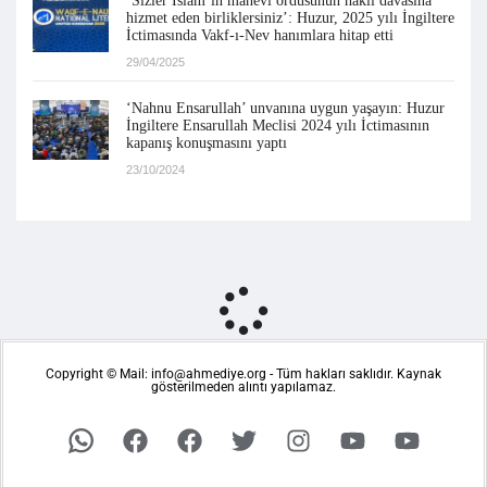
‘Sizler İslam’ın manevi ordusunun haklı davasına
hizmet eden birliklersiniz’: Huzur, 2025 yılı İngiltere
İctimasında Vakf-ı-Nev hanımlara hitap etti
29/04/2025
‘Nahnu Ensarullah’ unvanına uygun yaşayın: Huzur
İngiltere Ensarullah Meclisi 2024 yılı İctimasının
kapanış konuşmasını yaptı
23/10/2024
Copyright © Mail: info@ahmediye.org - Tüm hakları saklıdır. Kaynak
gösterilmeden alıntı yapılamaz.