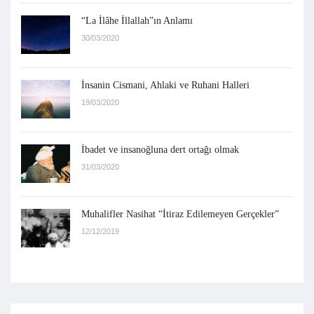
“La İlâhe İllallah”ın Anlamı
30/03/2020
İnsanin Cismani, Ahlaki ve Ruhani Halleri
19/03/2020
İbadet ve insanoğluna dert ortağı olmak
31/03/2020
Muhalifler Nasihat “İtiraz Edilemeyen Gerçekler”
12/12/2019