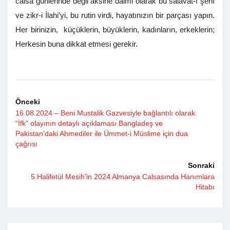
calsa günlerinde değil aksine daimi olarak bu salavat-ı şerif
ve zikr-i İlahi’yi, bu rutin virdi, hayatınızın bir parçası yapın.
Her birinizin, küçüklerin, büyüklerin, kadınların, erkeklerin;
Herkesin buna dikkat etmesi gerekir.
Önceki
16.08.2024 – Beni Mustalik Gazvesiyle bağlantılı olarak
“İfk” olayının detaylı açıklaması Bangladeş ve
Pakistan’daki Ahmediler ile Ümmet-i Müslime için dua
çağrısı
Sonraki
5.Halifetül Mesih’in 2024 Almanya Calsasında Hanımlara
Hitabı