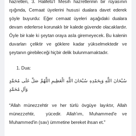
hazretleri, 3. Halifetü’l Mesih hazretlerinin bir rüyasının
ışığında, Cemaat üyelerini hususi dualara davet ederek
şöyle buyurdu: Eğer cemaat üyeleri aşağıdaki dualara
devam ederlerse korunaklı bir kalede güvende olacaklardır.
Öyle bir kale ki şeytan oraya asla giremeyecek. Bu kalenin
duvarları çeliktir ve göklere kadar yükselmektedir ve
şeytanın girebileceği hiçbir delik bulunmamaktadır.
Dua:
سُبْحَانَ اللَّهِ وَبِحَمْدِهِ سُبْحَانَ اللَّهِ الْعَظِيمِ اللَّهُمَّ صَلِّ عَلَى مُحَمَّدٍ
وَآلِ مُحَمَّدٍ
“Allah münezzehtir ve her türlü övgüye layıktır, Allah
münezzehtir, yücedir. Allah’ım, Muhammed’e ve
Muhammed’in (sav) ümmetine bereket ihsan et.”