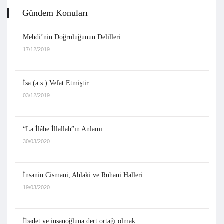
Gündem Konuları
Mehdi’nin Doğruluğunun Delilleri
17/12/2019
İsa (a.s.) Vefat Etmiştir
03/12/2019
“La İlâhe İllallah”ın Anlamı
30/03/2020
İnsanin Cismani, Ahlaki ve Ruhani Halleri
19/03/2020
İbadet ve insanoğluna dert ortağı olmak