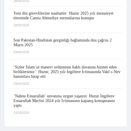
28/09/2025
Yeni din görevlilerine nasihatler: Huzur 2025 yılı mezuniyet
töreninde Camia Ahmediye mezunlarına konuştu
10/05/2025
Son Pakistan-Hindistan gerginliği bağlamında dua çağrısı 2
Mayıs 2025
03/05/2025
‘Sizler İslam’ın manevi ordusunun haklı davasına hizmet eden
birliklersiniz’: Huzur, 2025 yılı İngiltere İctimasında Vakf-ı-Nev
hanımlara hitap etti
29/04/2025
‘Nahnu Ensarullah’ unvanına uygun yaşayın: Huzur İngiltere
Ensarullah Meclisi 2024 yılı İctimasının kapanış konuşmasını
yaptı
23/10/2024