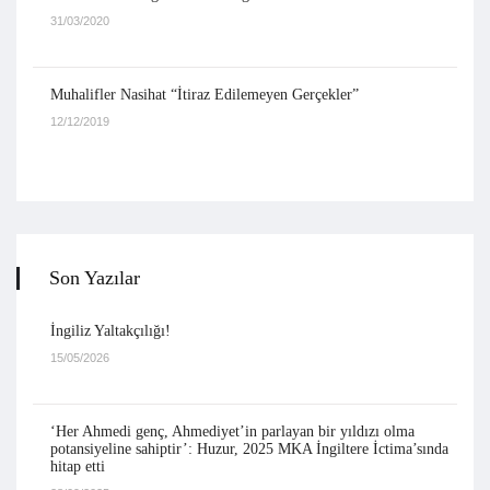
31/03/2020
Muhalifler Nasihat “İtiraz Edilemeyen Gerçekler”
12/12/2019
Son Yazılar
İngiliz Yaltakçılığı!
15/05/2026
‘Her Ahmedi genç, Ahmediyet’in parlayan bir yıldızı olma
potansiyeline sahiptir’: Huzur, 2025 MKA İngiltere İctima’sında
hitap etti