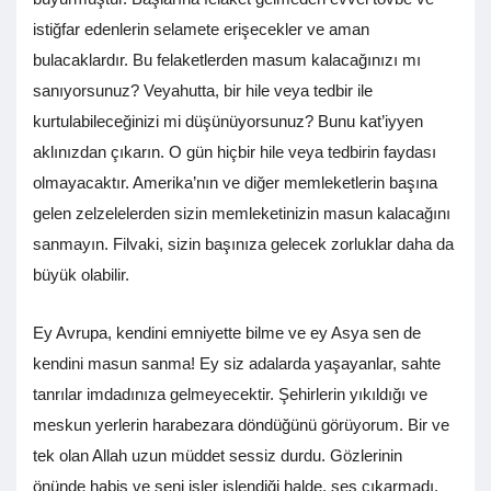
istiğfar edenlerin selamete erişecekler ve aman
bulacaklardır. Bu felaketlerden masum kalacağınızı mı
sanıyorsunuz? Veyahutta, bir hile veya tedbir ile
kurtulabileceğinizi mi düşünüyorsunuz? Bunu kat’iyyen
aklınızdan çıkarın. O gün hiçbir hile veya tedbirin faydası
olmayacaktır. Amerika’nın ve diğer memleketlerin başına
gelen zelzelelerden sizin memleketinizin masun kalacağını
sanmayın. Filvaki, sizin başınıza gelecek zorluklar daha da
büyük olabilir.
Ey Avrupa, kendini emniyette bilme ve ey Asya sen de
kendini masun sanma! Ey siz adalarda yaşayanlar, sahte
tanrılar imdadınıza gelmeyecektir. Şehirlerin yıkıldığı ve
meskun yerlerin harabezara döndüğünü görüyorum. Bir ve
tek olan Allah uzun müddet sessiz durdu. Gözlerinin
önünde habis ve şeni işler işlendiği halde, ses çıkarmadı.