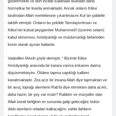
göstermekte ve dört incilde kullanılan lisandan daha
hürmetkar bir lisanla anmaktadır. Ancak onların Kilise
tarafından Allah mertebesine çıkarılmasını Kur’an şiddetle
takbih etmiştir. Onların bu şekilde Tanrılaştırılması ve
Kilise’nin kutsal peygamber Muhammed’i (üzerine selam)
kabul etmemesi, hıristiyanlığı ve müslümanlığı birbirinden
kesin olarak ayıran hatlardır.
Vadedilen Mesih şöyle demiştir. “ Bizimle Kilise
Hıristiyanlığı arasında bir karara varma imkanını daima
düşünmekteyim. Ölülere tapma sapıklığı kalbimi
kanatmaktadır. Zira aciz bir insana Allah diye tapmaktan ve
bir avuç toprağı alemlerin Rab’bi diye etmekten daha acıklı,
daha hazin, bir şey var mıdır? Rabbim ve mürşidim olan
Allah kendi birliğinin en sonunda galip geleceğini; bütün
öteki tanrıların ortadan kalkacağını; sahte ilahların