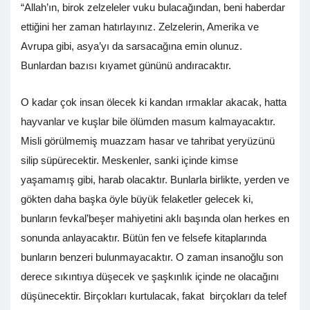
“Allah’ın, birok zelzeleler vuku bulacağından, beni haberdar
ettiğini her zaman hatırlayınız. Zelzelerin, Amerika ve
Avrupa gibi, asya’yı da sarsacağına emin olunuz.
Bunlardan bazısı kıyamet gününü andıracaktır.
O kadar çok insan ölecek ki kandan ırmaklar akacak, hatta
hayvanlar ve kuşlar bile ölümden masum kalmayacaktır.
Misli görülmemiş muazzam hasar ve tahribat yeryüzünü
silip süpürecektir. Meskenler, sanki içinde kimse
yaşamamış gibi, harab olacaktır. Bunlarla birlikte, yerden ve
gökten daha başka öyle büyük felaketler gelecek ki,
bunların fevkal’beşer mahiyetini aklı başında olan herkes en
sonunda anlayacaktır. Bütün fen ve felsefe kitaplarında
bunların benzeri bulunmayacaktır. O zaman insanoğlu son
derece sıkıntıya düşecek ve şaşkınlık içinde ne olacağını
düşünecektir. Birçokları kurtulacak, fakat birçokları da telef