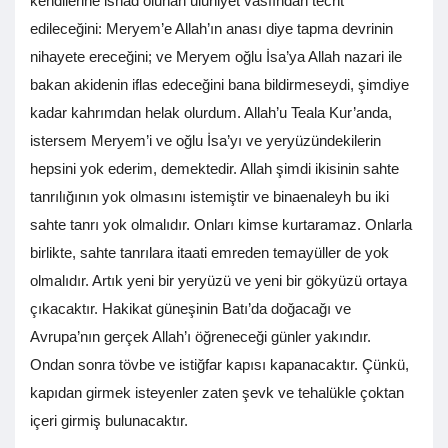
kendilerine isnad olunan uluhiyet vasfından tecrit
edileceğini: Meryem’e Allah’ın anası diye tapma devrinin
nihayete ereceğini; ve Meryem oğlu İsa’ya Allah nazari ile
bakan akidenin iflas edeceğini bana bildirmeseydi, şimdiye
kadar kahrımdan helak olurdum. Allah’u Teala Kur’anda,
istersem Meryem’i ve oğlu İsa’yı ve yeryüzündekilerin
hepsini yok ederim, demektedir. Allah şimdi ikisinin sahte
tanrılığının yok olmasını istemiştir ve binaenaleyh bu iki
sahte tanrı yok olmalıdır. Onları kimse kurtaramaz. Onlarla
birlikte, sahte tanrılara itaati emreden temayüller de yok
olmalıdır. Artık yeni bir yeryüzü ve yeni bir gökyüzü ortaya
çıkacaktır. Hakikat güneşinin Batı’da doğacağı ve
Avrupa’nın gerçek Allah’ı öğreneceği günler yakındır.
Ondan sonra tövbe ve istiğfar kapısı kapanacaktır. Çünkü,
kapıdan girmek isteyenler zaten şevk ve tehalükle çoktan
içeri girmiş bulunacaktır.