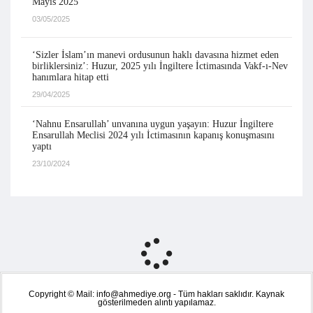
Mayıs 2025
03/05/2025
‘Sizler İslam’ın manevi ordusunun haklı davasına hizmet eden
birliklersiniz’: Huzur, 2025 yılı İngiltere İctimasında Vakf-ı-Nev
hanımlara hitap etti
29/04/2025
‘Nahnu Ensarullah’ unvanına uygun yaşayın: Huzur İngiltere
Ensarullah Meclisi 2024 yılı İctimasının kapanış konuşmasını
yaptı
23/10/2024
Copyright © Mail: info@ahmediye.org - Tüm hakları saklıdır. Kaynak
gösterilmeden alıntı yapılamaz.