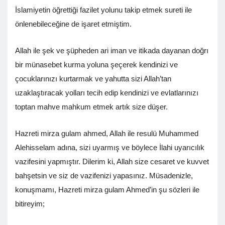
İslamiyetin öğrettiği fazilet yolunu takip etmek sureti ile
önlenebileceğine de işaret etmiştim.
Allah ile şek ve şüpheden ari iman ve itikada dayanan doğrı
bir münasebet kurma yoluna şeçerek kendinizi ve
çocuklarınızı kurtarmak ve yahutta sizi Allah’tan
uzaklaştıracak yolları tecih edip kendinizi ve evlatlarınızı
toptan mahve mahkum etmek artık size düşer.
Hazreti mirza gulam ahmed, Allah ile resulü Muhammed
Alehisselam adına, sizi uyarmış ve böylece İlahi uyarıcılık
vazifesini yapmıştır. Dilerim ki, Allah size cesaret ve kuvvet
bahşetsin ve siz de vazifenizi yapasınız. Müsadenizle,
konuşmamı, Hazreti mirza gulam Ahmed’in şu sözleri ile
bitireyim;