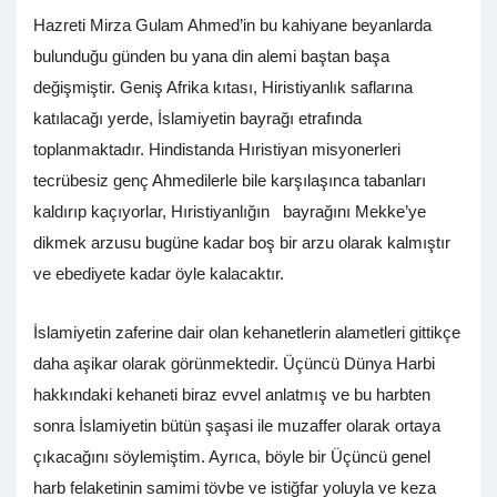
Hazreti Mirza Gulam Ahmed’in bu kahiyane beyanlarda
bulunduğu günden bu yana din alemi baştan başa
değişmiştir. Geniş Afrika kıtası, Hiristiyanlık saflarına
katılacağı yerde, İslamiyetin bayrağı etrafında
toplanmaktadır. Hindistanda Hıristiyan misyonerleri
tecrübesiz genç Ahmedilerle bile karşılaşınca tabanları
kaldırıp kaçıyorlar, Hıristiyanlığın bayrağını Mekke’ye
dikmek arzusu bugüne kadar boş bir arzu olarak kalmıştır
ve ebediyete kadar öyle kalacaktır.
İslamiyetin zaferine dair olan kehanetlerin alametleri gittikçe
daha aşikar olarak görünmektedir. Üçüncü Dünya Harbi
hakkındaki kehaneti biraz evvel anlatmış ve bu harbten
sonra İslamiyetin bütün şaşasi ile muzaffer olarak ortaya
çıkacağını söylemiştim. Ayrıca, böyle bir Üçüncü genel
harb felaketinin samimi tövbe ve istiğfar yoluyla ve keza