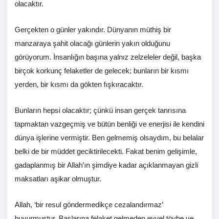
olacaktır.
Gerçekten o günler yakındır. Dünyanın müthiş bir
manzaraya şahit olacağı günlerin yakın olduğunu
görüyorum. İnsanlığın başına yalnız zelzeleler değil, başka
birçok korkunç felaketler de gelecek; bunların bir kısmı
yerden, bir kısmı da gökten fışkıracaktır.
Bunların hepsi olacaktır; çünkü insan gerçek tanrısına
tapmaktan vazgeçmiş ve bütün benliği ve enerjisi ile kendini
dünya işlerine vermiştir. Ben gelmemiş olsaydım, bu belalar
belki de bir müddet geciktirilecekti. Fakat benim gelişimle,
gadaplanmış bir Allah’ın şimdiye kadar açıklanmayan gizli
maksatları aşikar olmuştur.
Allah, ‘bir resul göndermedikçe cezalandırmaz’
buyurmuştur. Başlarına felaket gelmeden evvel tövbe ve