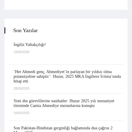
Son Yazılar
İngiliz Yaltakçılığı!
15/05/2026
‘Her Ahmedi genç, Ahmediyet’in parlayan bir yıldızı olma
potansiyeline sahiptir’: Huzur, 2025 MKA İngiltere İctima’sında
hitap etti
28/09/2025
Yeni din görevlilerine nasihatler: Huzur 2025 yılı mezuniyet
töreninde Camia Ahmediye mezunlarına konuştu
10/05/2025
Son Pakistan-Hindistan gerginliği bağlamında dua çağrısı 2