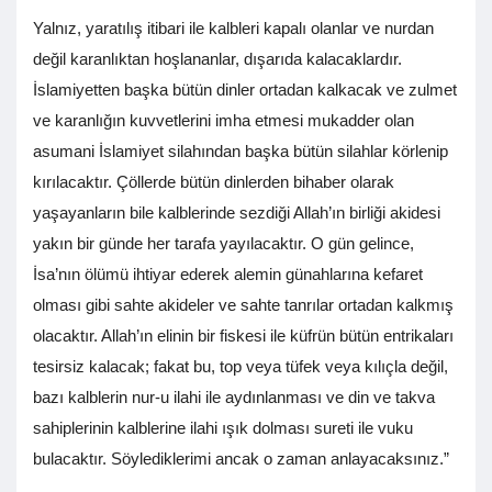
Yalnız, yaratılış itibari ile kalbleri kapalı olanlar ve nurdan
değil karanlıktan hoşlananlar, dışarıda kalacaklardır.
İslamiyetten başka bütün dinler ortadan kalkacak ve zulmet
ve karanlığın kuvvetlerini imha etmesi mukadder olan
asumani İslamiyet silahından başka bütün silahlar körlenip
kırılacaktır. Çöllerde bütün dinlerden bihaber olarak
yaşayanların bile kalblerinde sezdiği Allah’ın birliği akidesi
yakın bir günde her tarafa yayılacaktır. O gün gelince,
İsa’nın ölümü ihtiyar ederek alemin günahlarına kefaret
olması gibi sahte akideler ve sahte tanrılar ortadan kalkmış
olacaktır. Allah’ın elinin bir fiskesi ile küfrün bütün entrikaları
tesirsiz kalacak; fakat bu, top veya tüfek veya kılıçla değil,
bazı kalblerin nur-u ilahi ile aydınlanması ve din ve takva
sahiplerinin kalblerine ilahi ışık dolması sureti ile vuku
bulacaktır. Söylediklerimi ancak o zaman anlayacaksınız.”