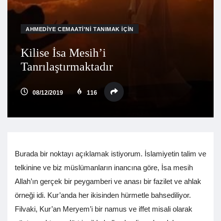
AHMEDIYE CEMAATI'NI TANIMAK İÇIN
Kilise İsa Mesih’i
Tanrılaştırmaktadır
08/12/2019
116
Burada bir noktayı açıklamak istiyorum. İslamiyetin talim ve
telkinine ve biz müslümanların inancına göre, İsa mesih
Allah’ın gerçek bir peygamberi ve anası bir fazilet ve ahlak
örneği idi. Kur’anda her ikisinden hürmetle bahsediliyor.
Filvaki, Kur’an Meryem’i bir namus ve iffet misali olarak