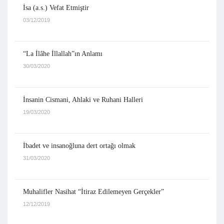
İsa (a.s.) Vefat Etmiştir
03/12/2019
“La İlâhe İllallah”ın Anlamı
30/03/2020
İnsanin Cismani, Ahlaki ve Ruhani Halleri
19/03/2020
İbadet ve insanoğluna dert ortağı olmak
31/03/2020
Muhalifler Nasihat “İtiraz Edilemeyen Gerçekler”
12/12/2019