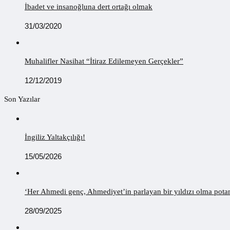
İbadet ve insanoğluna dert ortağı olmak
31/03/2020
Muhalifler Nasihat “İtiraz Edilemeyen Gerçekler”
12/12/2019
Son Yazılar
İngiliz Yaltakçılığı!
15/05/2026
‘Her Ahmedi genç, Ahmediyet’in parlayan bir yıldızı olma potans
28/09/2025