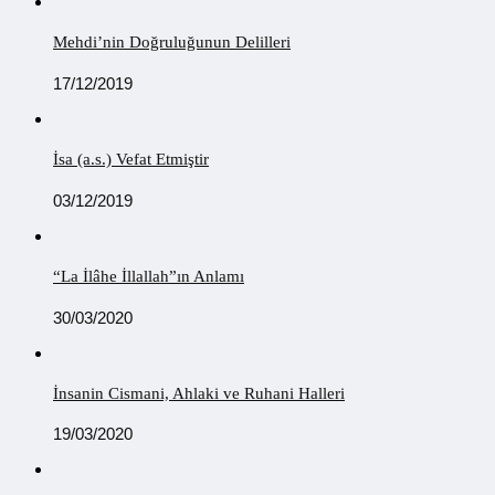
Mehdi’nin Doğruluğunun Delilleri
17/12/2019
İsa (a.s.) Vefat Etmiştir
03/12/2019
“La İlâhe İllallah”ın Anlamı
30/03/2020
İnsanin Cismani, Ahlaki ve Ruhani Halleri
19/03/2020