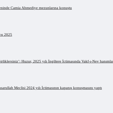
töreninde Camia Ahmediye mezunlarına konuştu
yıs 2025
liklersiniz’: Huzur, 2025 yılı İngiltere İctimasında Vakf-ı-Nev hanımlara
arullah Meclisi 2024 yılı İctimasının kapanış konuşmasını yaptı