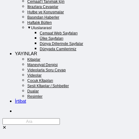
Cemaat’İ Tanımak İçin
İtirazlara Cevaplar
Hutbe ve Konuşmalar
Basından Haberler
Haftalık Bülten
UluslararasI
Cemaat Web Sayfaları
Ülke Sayfaları
Dünya Dillerinde Sayfalar
Dünyada Camilerimiz
YAYINLAR
Kitaplar
Maneviyat Dergisi
Videolarla Soru Cevap
Videolar
Çocuk Kİtapları
Sesli Kİtaplar / Sohbetler
Dualar
Resimler
İrtibat
✕