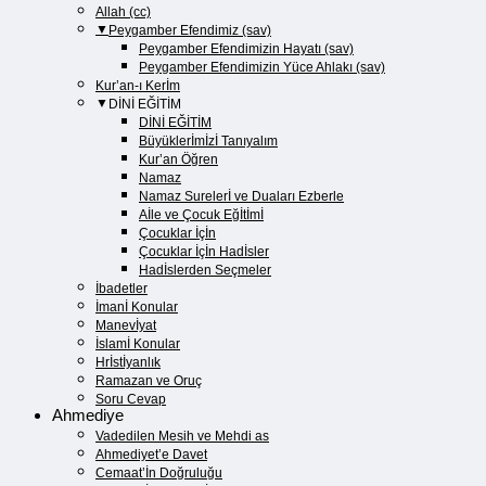
Allah (cc)
Peygamber Efendimiz (sav)
Peygamber Efendimizin Hayatı (sav)​
Peygamber Efendimizin Yüce Ahlakı (sav)​
Kur’an-ı Kerİm
DİNİ EĞİTİM
DİNİ EĞİTİM
Büyüklerİmİzİ Tanıyalım
Kur’an Öğren
Namaz
Namaz Surelerİ ve Duaları Ezberle
Aİle ve Çocuk Eğİtİmİ
Çocuklar İçİn
Çocuklar İçİn Hadİsler
Hadİslerden Seçmeler
İbadetler
İmanİ Konular
Manevİyat
İslamİ Konular
Hrİstİyanlık
Ramazan ve Oruç
Soru Cevap
Ahmediye
Vadedilen Mesih ve Mehdi as
Ahmediyet’e Davet
Cemaat’İn Doğruluğu