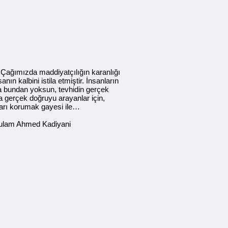
? Çağımızda maddiyatçılığın karanlığı
ın kalbini istila etmiştir. İnsanların
a bundan yoksun, tevhidin gerçek
 gerçek doğruyu arayanlar için,
ları korumak gayesi ile…
Gulam Ahmed Kadiyani