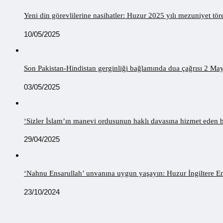
Yeni din görevlilerine nasihatler: Huzur 2025 yılı mezuniyet 
10/05/2025
Son Pakistan-Hindistan gerginliği bağlamında dua çağrısı 2 Ma
03/05/2025
‘Sizler İslam’ın manevi ordusunun haklı davasına hizmet eden bir
29/04/2025
‘Nahnu Ensarullah’ unvanına uygun yaşayın: Huzur İngiltere Ens
23/10/2024