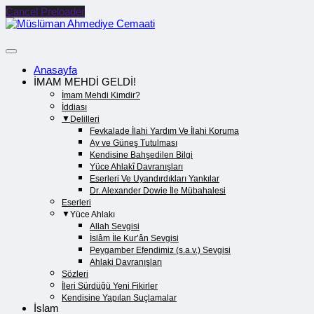
Cancel Preloader
Anasayfa
İMAM MEHDİ GELDİ!
İmam Mehdi Kimdir?
İddiası
Delilleri
Fevkalade İlahi Yardım Ve İlahi Koruma
Ay ve Güneş Tutulması
Kendisine Bahşedilen Bilgi
Yüce Ahlakî Davranışları
Eserleri Ve Uyandırdıkları Yankılar
Dr. Alexander Dowie İle Mübahalesi
Eserleri
Yüce Ahlakı
Allah Sevgisi
İslâm İle Kur’ân Sevgisi
Peygamber Efendimiz (s.a.v.) Sevgisi
Ahlaki Davranışları
Sözleri
İleri Sürdüğü Yeni Fikirler
Kendisine Yapılan Suçlamalar
İslam