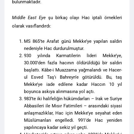
bulunmaktadır.
Middle East Eye
şu birkaç olayı Hac iptali örnekleri
olarak vasıflandırdı:
MS 865’te Arafat günü Mekke’ye yapılan saldırı
nedeniyle Hac durdurulmuştur.
930 yılında Karmatilerin lideri Mekke’ye,
30.000’den fazla hacının öldürüldüğü bir saldırı
başlattı. Kâbe-i Muazzama yağmalandı ve Hacer-
ul Esved Taş’ı Bahreyn’e götürüldü. Bu, taş
Mekke’ye iade edilene kadar Haccın 10 yıl
boyunca askıya alınmasına yol açtı.
983’te iki halifeliğin hükümdarları – Irak ve Suriye
Abbasileri ile Mısır Fatimileri – arasındaki siyasi
anlaşmazlıklar, Hac için Mekke’ye seyahat eden
Müslümanları engelledi. 991’de Hac yeniden
yapılıncaya kadar sekiz yıl geçti.