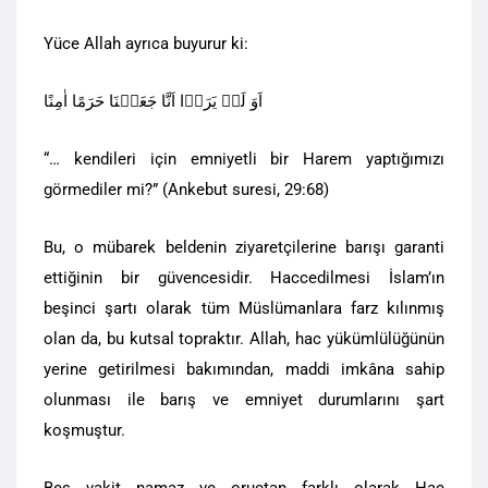
Yüce Allah ayrıca buyurur ki:
اَوَ لَمۡ یَرَوۡا اَنَّا جَعَلۡنَا حَرَمًا اٰمِنًا
“… kendileri için emniyetli bir Harem yaptığımızı
görmediler mi?” (Ankebut suresi, 29:68)
Bu, o mübarek beldenin ziyaretçilerine barışı garanti
ettiğinin bir güvencesidir. Haccedilmesi İslam’ın
beşinci şartı olarak tüm Müslümanlara farz kılınmış
olan da, bu kutsal topraktır. Allah, hac yükümlülüğünün
yerine getirilmesi bakımından, maddi imkâna sahip
olunması ile barış ve emniyet durumlarını şart
koşmuştur.
Beş vakit namaz ve oruçtan farklı olarak Hac