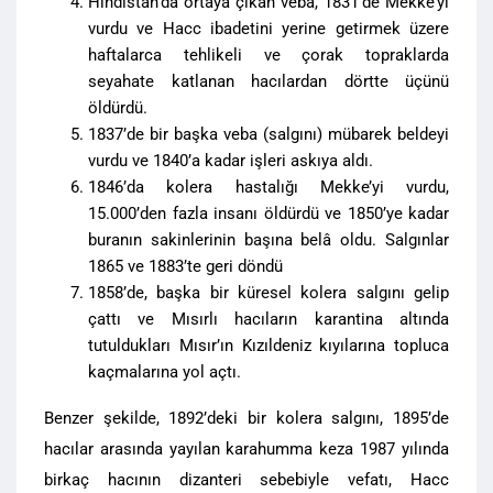
Hindistan’da ortaya çıkan veba, 1831’de Mekke’yi
vurdu ve Hacc ibadetini yerine getirmek üzere
haftalarca tehlikeli ve çorak topraklarda
seyahate katlanan hacılardan dörtte üçünü
öldürdü.
1837’de bir başka veba (salgını) mübarek beldeyi
vurdu ve 1840’a kadar işleri askıya aldı.
1846’da kolera hastalığı Mekke’yi vurdu,
15.000’den fazla insanı öldürdü ve 1850’ye kadar
buranın sakinlerinin başına belâ oldu. Salgınlar
1865 ve 1883’te geri döndü
1858’de, başka bir küresel kolera salgını gelip
çattı ve Mısırlı hacıların karantina altında
tutuldukları Mısır’ın Kızıldeniz kıyılarına topluca
kaçmalarına yol açtı.
Benzer şekilde, 1892’deki bir kolera salgını, 1895’de
hacılar arasında yayılan karahumma keza 1987 yılında
birkaç hacının dizanteri sebebiyle vefatı, Hacc