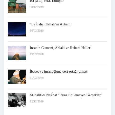
İsa (a.s.) Vefat Etmiştir
03/12/2019
“La İlâhe İllallah”ın Anlamı
30/03/2020
İnsanin Cismani, Ahlaki ve Ruhani Halleri
19/03/2020
İbadet ve insanoğluna dert ortağı olmak
31/03/2020
Muhalifler Nasihat “İtiraz Edilemeyen Gerçekler”
12/12/2019