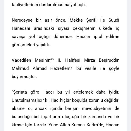
faaliyetlerinin durdurulmasına yol açtı.
Neredeyse bir asır önce, Mekke Şerifi ile Suudi
Hanedanı arasındaki siyasi çekişmenin ülkede iç
savaşa yol açtığı dönemde, Haccın iptal edilme
görüşmeleri yapıldı.
as
Vadedilen Mesihin
II. Halifesi Mirza Beşiruddin
ra
Mahmud Ahmad Hazretleri
bu vesile ile şöyle
buyurmuştur:
“Şeriata göre Haccı bu yıl ertelemek daha iyidir.
Unutulmamalıdır ki, Hac hiçbir koşulda zorunlu değildir;
aksine o, ancak içinde barışın mevcudiyetinin de
bulunduğu belli şartların oluştuğu bir zamanda ve bir
kimse için farzdır. Yüce Allah Kuran-ı Kerim’de, Haccın