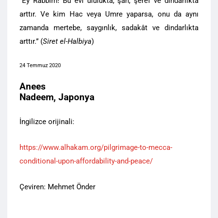
“Ey Rabbim! Bu evi ululukta, şan, şeref ve dindarlıkta
arttır. Ve kim Hac veya Umre yaparsa, onu da aynı
zamanda mertebe, saygınlık, sadakât ve dindarlıkta
arttır.” (
Siret el-Halbiya
)
24 Temmuz 2020
Anees
Nadeem, Japonya
İngilizce orijinali:
https://www.alhakam.org/pilgrimage-to-mecca-
conditional-upon-affordability-and-peace/
Çeviren: Mehmet Önder