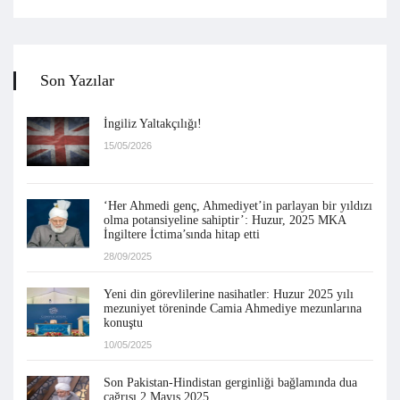
Son Yazılar
İngiliz Yaltakçılığı!
15/05/2026
‘Her Ahmedi genç, Ahmediyet’in parlayan bir yıldızı
olma potansiyeline sahiptir’: Huzur, 2025 MKA
İngiltere İctima’sında hitap etti
28/09/2025
Yeni din görevlilerine nasihatler: Huzur 2025 yılı
mezuniyet töreninde Camia Ahmediye mezunlarına
konuştu
10/05/2025
Son Pakistan-Hindistan gerginliği bağlamında dua
çağrısı 2 Mayıs 2025