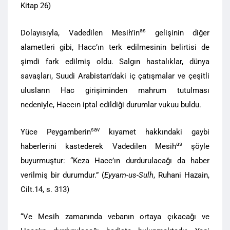
Kitap 26)
as
Dolayısıyla, Vadedilen Mesih’in
gelişinin diğer
alametleri gibi, Hacc’ın terk edilmesinin belirtisi de
şimdi fark edilmiş oldu. Salgın hastalıklar, dünya
savaşları, Suudi Arabistan’daki iç çatışmalar ve çeşitli
ulusların Hac girişiminden mahrum tutulması
nedeniyle, Haccın iptal edildiği durumlar vukuu buldu.
sav
Yüce Peygamberin
kıyamet hakkındaki gaybi
as
haberlerini kastederek Vadedilen Mesih
şöyle
buyurmuştur: “Keza Hacc’ın durdurulacağı da haber
verilmiş bir durumdur.” (
Eyyam-us-Sulh
, Ruhani Hazain,
Cilt.14, s. 313)
“Ve Mesih zamanında vebanın ortaya çıkacağı ve