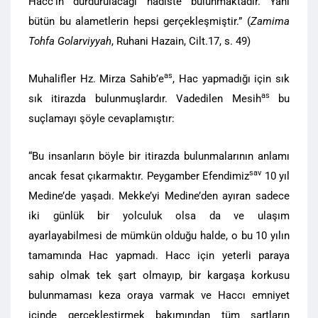
Hacc’ın durdurulacağı hadiste bulunmaktadır. Yani
bütün bu alametlerin hepsi gerçekleşmiştir.” (
Zamima
Tohfa Golarviyyah
, Ruhani Hazain, Cilt.17, s. 49)
as
Muhalifler Hz. Mirza Sahib’e
, Hac yapmadığı için sık
as
sık itirazda bulunmuşlardır. Vadedilen Mesih
bu
suçlamayı şöyle cevaplamıştır:
“Bu insanların böyle bir itirazda bulunmalarının anlamı
sav
ancak fesat çıkarmaktır. Peygamber Efendimiz
10 yıl
Medine’de yaşadı. Mekke’yi Medine’den ayıran sadece
iki günlük bir yolculuk olsa da ve ulaşım
ayarlayabilmesi de mümkün olduğu halde, o bu 10 yılın
tamamında Hac yapmadı. Hacc için yeterli paraya
sahip olmak tek şart olmayıp, bir kargaşa korkusu
bulunmaması keza oraya varmak ve Haccı emniyet
içinde gerçekleştirmek bakımından tüm şartların