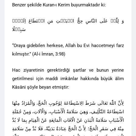
Benzer şekilde Kuran-ı Kerim buyurmaktadır ki:
وَ لِلّٰہِ عَلَی النَّاسِ حِجُّ الۡبَیۡتِ مَنِ اسۡتَطَاعَ اِلَیۡہِ
سَبِیۡلًا
“Oraya gidebilen herkese, Allah bu Evi haccetmeyi farz
kılmıştır.” (Al-i İmran, 3:98)
Hac ziyaretinin gerektirdiği şartlar ve bunun yerine
getirilmesi için maddi imkânlar hakkında büyük âlim
Kâsâni şöyle beyan etmiştir:
لِأَنَّ اللّٰهَ تَعَالَى شَرَطَ الِاسْتِطَاعَةَ لِوُجُوبِ الْحَجِّ، وَالْمُرَادُ مِنْهَا
اسْتِطَاعَةُ التَّكْلِيفِ، وَهِيَ سَلَامَةُ الْأَسْبَابِ، وَالْآلَاتِ، وَمِنْ جُمْلَةِ
الْأَسْبَابِ سَلَامَةُ الْبَدَنِ عَنْ الْآفَاتِ الْمَانِعَةِ عَنْ الْقِيَامِ بِمَا لَا بُدَّ
مِنْهُ فِي سَفَرِ الْحَجِّ؛ لِأَ نَّ الْحَجَّ عِبَادَةٌ بَدَنِيَّةٌ، فَلَا بُدَّ مِنْ سَلَامَةِ