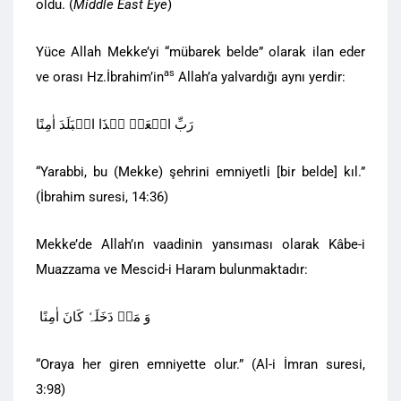
oldu. (
Middle East Eye
)
Yüce Allah Mekke’yi “mübarek belde” olarak ilan eder
as
ve orası Hz.İbrahim’in
Allah’a yalvardığı aynı yerdir:
رَبِّ اجۡعَلۡ ہٰذَا الۡبَلَدَ اٰمِنًا
“Yarabbi, bu (Mekke) şehrini emniyetli [bir belde] kıl.”
(İbrahim suresi, 14:36)
Mekke’de Allah’ın vaadinin yansıması olarak Kâbe-i
Muazzama ve Mescid-i Haram bulunmaktadır:
وَ مَنۡ دَخَلَہٗ کَانَ اٰمِنًا
“Oraya her giren emniyette olur.” (Al-i İmran suresi,
3:98)