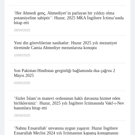
‘Her Ahmedi genç, Ahmediyet’in parlayan bir yıldızı olma
potansiyeline sahiptir’: Huzur, 2025 MKA İngiltere İctima’sında
hitap etti
28/09/2025
Yeni din görevlilerine nasihatler: Huzur 2025 yılı mezuniyet
töreninde Camia Ahmediye mezunlarına konuştu
10/05/2025
Son Pakistan-Hindistan gerginliği bağlamında dua çağrısı 2
Mayıs 2025
03/05/2025
‘Sizler İslam’ın manevi ordusunun haklı davasına hizmet eden
birliklersiniz’: Huzur, 2025 yılı İngiltere İctimasında Vakf-ı-Nev
hanımlara hitap etti
29/04/2025
‘Nahnu Ensarullah’ unvanına uygun yaşayın: Huzur İngiltere
Ensarullah Meclisi 2024 yılı İctimasının kapanış konuşmasını