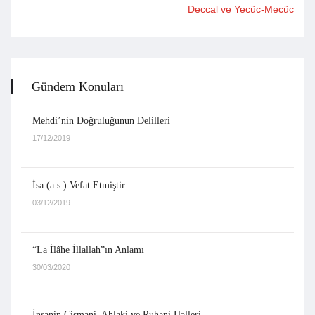
Deccal ve Yecüc-Mecüc
Gündem Konuları
Mehdi’nin Doğruluğunun Delilleri
17/12/2019
İsa (a.s.) Vefat Etmiştir
03/12/2019
“La İlâhe İllallah”ın Anlamı
30/03/2020
İnsanin Cismani, Ahlaki ve Ruhani Halleri