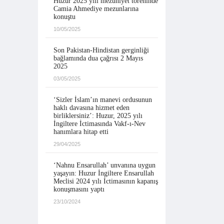
Huzur 2025 yılı mezuniyet töreninde
Camia Ahmediye mezunlarına
konuştu
10/05/2025
Son Pakistan-Hindistan gerginliği
bağlamında dua çağrısı 2 Mayıs
2025
03/05/2025
‘Sizler İslam’ın manevi ordusunun
haklı davasına hizmet eden
birliklersiniz’: Huzur, 2025 yılı
İngiltere İctimasında Vakf-ı-Nev
hanımlara hitap etti
29/04/2025
‘Nahnu Ensarullah’ unvanına uygun
yaşayın: Huzur İngiltere Ensarullah
Meclisi 2024 yılı İctimasının kapanış
konuşmasını yaptı
23/10/2024