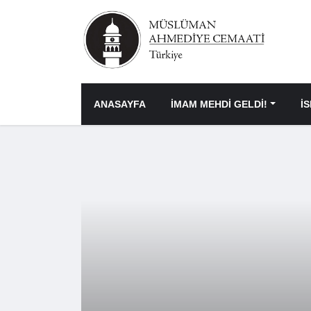
ANASAYFA
İMAM MEHDİ GELDİ!
İ