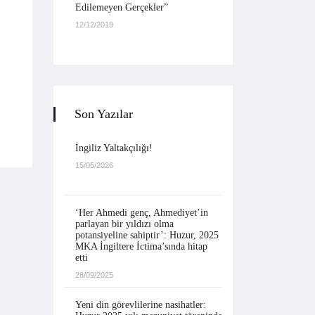
Edilemeyen Gerçekler”
12/12/2019
Son Yazılar
İngiliz Yaltakçılığı!
15/05/2026
‘Her Ahmedi genç, Ahmediyet’in
parlayan bir yıldızı olma
potansiyeline sahiptir’: Huzur, 2025
MKA İngiltere İctima’sında hitap
etti
28/09/2025
Yeni din görevlilerine nasihatler: