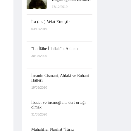
17/12/2019
İsa (a.s.) Vefat Etmiştir
03/12/2019
“La İlâhe İllallah”ın Anlamı
30/03/2020
İnsanin Cismani, Ahlaki ve Ruhani
Halleri
19/03/2020
İbadet ve insanoğluna dert ortağı
olmak
31/03/2020
Muhalifler Nasihat “İtiraz