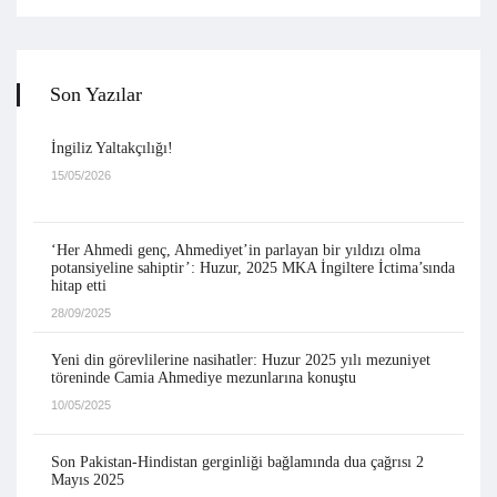
Son Yazılar
İngiliz Yaltakçılığı!
15/05/2026
‘Her Ahmedi genç, Ahmediyet’in parlayan bir yıldızı olma
potansiyeline sahiptir’: Huzur, 2025 MKA İngiltere İctima’sında
hitap etti
28/09/2025
Yeni din görevlilerine nasihatler: Huzur 2025 yılı mezuniyet
töreninde Camia Ahmediye mezunlarına konuştu
10/05/2025
Son Pakistan-Hindistan gerginliği bağlamında dua çağrısı 2
Mayıs 2025