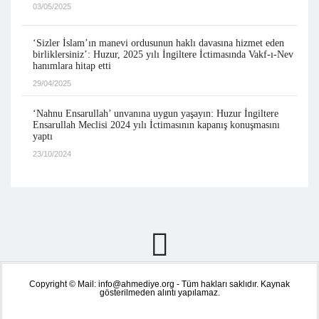
03/05/2025
‘Sizler İslam’ın manevi ordusunun haklı davasına hizmet eden
birliklersiniz’: Huzur, 2025 yılı İngiltere İctimasında Vakf-ı-Nev
hanımlara hitap etti
29/04/2025
‘Nahnu Ensarullah’ unvanına uygun yaşayın: Huzur İngiltere
Ensarullah Meclisi 2024 yılı İctimasının kapanış konuşmasını
yaptı
23/10/2024
Copyright © Mail: info@ahmediye.org - Tüm hakları saklıdır. Kaynak
gösterilmeden alıntı yapılamaz.