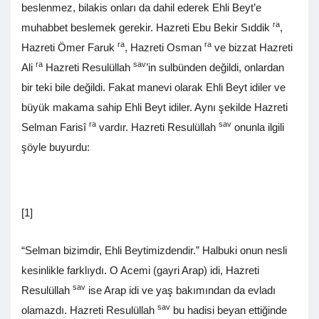
beslenmez, bilakis onları da dahil ederek Ehli Beyt’e
ra
muhabbet beslemek gerekir. Hazreti Ebu Bekir Sıddik
,
ra
ra
Hazreti Ömer Faruk
, Hazreti Osman
ve bizzat Hazreti
ra
sav
Ali
Hazreti Resulüllah
’in sulbünden değildi, onlardan
bir teki bile değildi. Fakat manevi olarak Ehli Beyt idiler ve
büyük makama sahip Ehli Beyt idiler. Aynı şekilde Hazreti
ra
sav
Selman Farisî
vardır. Hazreti Resulüllah
onunla ilgili
şöyle buyurdu:
[1]
“Selman bizimdir, Ehli Beytimizdendir.” Halbuki onun nesli
kesinlikle farklıydı. O Acemi (gayri Arap) idi, Hazreti
sav
Resulüllah
ise Arap idi ve yaş bakımından da evladı
sav
olamazdı. Hazreti Resulüllah
bu hadisi beyan ettiğinde