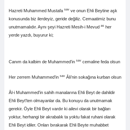
sav
Hazreti Muhammed Mustafa
ve onun Ehli Beytine aşk
konusunda biz ilerdeyiz, geride değiliz. Cemaatimiz bunu
as
unutmamalıdır. Aynı şeyi Hazreti Mesih-i Mevud
her
yerde yazdı, buyurur ki;
sav
Canım da kalbim de Muhammed’in
cemaline feda olsun
sav
Her zerrem Muhammed’in
Âli’nin sokağına kurban olsun
Âl-i Muhammed’in sahih manalarına Ehli Beyt de dahildir
Ehli Beyt’ten olmayanlar da. Bu konuyu da unutmamak
gerekir. Öyle Ehli Beyt vardır ki ailevi olarak bir bağları
yoktur, herhangi bir akrabalık ta yoktu fakat ruhani olarak
Ehli Beyt idiler. Onları bırakarak Ehli Beyte muhabbet