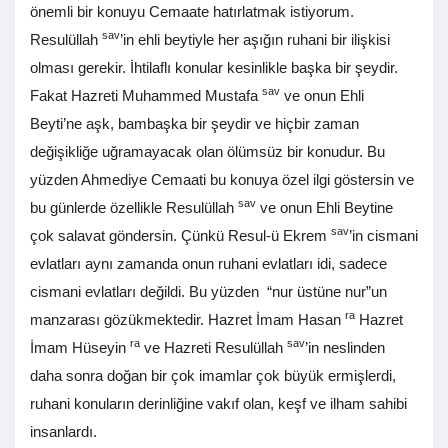
önemli bir konuyu Cemaate hatırlatmak istiyorum.
sav
Resulüllah
’in ehli beytiyle her aşığın ruhani bir ilişkisi
olması gerekir. İhtilaflı konular kesinlikle başka bir şeydir.
sav
Fakat Hazreti Muhammed Mustafa
ve onun Ehli
Beyti’ne aşk, bambaşka bir şeydir ve hiçbir zaman
değişikliğe uğramayacak olan ölümsüz bir konudur. Bu
yüzden Ahmediye Cemaati bu konuya özel ilgi göstersin ve
sav
bu günlerde özellikle Resulüllah
ve onun Ehli Beytine
sav
çok salavat göndersin. Çünkü Resul-ü Ekrem
’in cismani
evlatları aynı zamanda onun ruhani evlatları idi, sadece
cismani evlatları değildi. Bu yüzden “nur üstüne nur”un
ra
manzarası gözükmektedir. Hazret İmam Hasan
Hazret
ra
sav
İmam Hüseyin
ve Hazreti Resulüllah
’in neslinden
daha sonra doğan bir çok imamlar çok büyük ermişlerdi,
ruhani konuların derinliğine vakıf olan, keşf ve ilham sahibi
insanlardı.