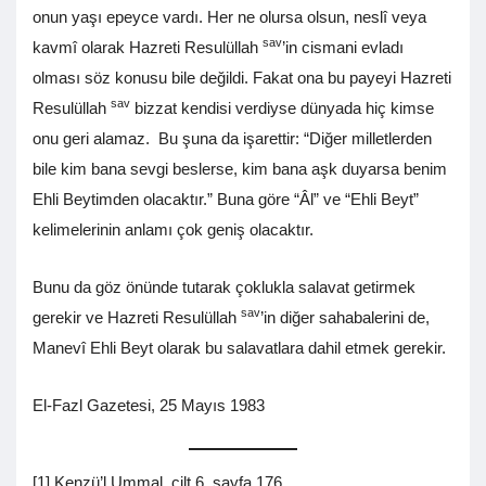
onun yaşı epeyce vardı. Her ne olursa olsun, neslî veya
sav
kavmî olarak Hazreti Resulüllah
’in cismani evladı
olması söz konusu bile değildi. Fakat ona bu payeyi Hazreti
sav
Resulüllah
bizzat kendisi verdiyse dünyada hiç kimse
onu geri alamaz. Bu şuna da işarettir: “Diğer milletlerden
bile kim bana sevgi beslerse, kim bana aşk duyarsa benim
Ehli Beytimden olacaktır.” Buna göre “Âl” ve “Ehli Beyt”
kelimelerinin anlamı çok geniş olacaktır.
Bunu da göz önünde tutarak çoklukla salavat getirmek
sav
gerekir ve Hazreti Resulüllah
’in diğer sahabalerini de,
Manevî Ehli Beyt olarak bu salavatlara dahil etmek gerekir.
El-Fazl Gazetesi, 25 Mayıs 1983
[1] Kenzü’l Ummal, cilt 6, sayfa 176