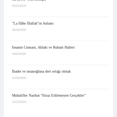
03/12/2019
“La İlâhe İllallah”ın Anlamı
30/03/2020
İnsanin Cismani, Ahlaki ve Ruhani Halleri
19/03/2020
İbadet ve insanoğluna dert ortağı olmak
31/03/2020
Muhalifler Nasihat “İtiraz Edilemeyen Gerçekler”
12/12/2019