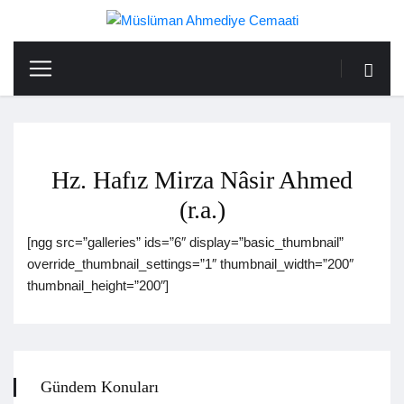
Hz. Hafız Mirza Nâsir Ahmed
(r.a.)
[ngg src=”galleries” ids=”6″ display=”basic_thumbnail”
override_thumbnail_settings=”1″ thumbnail_width=”200″
thumbnail_height=”200″]
Gündem Konuları