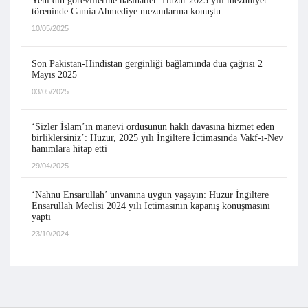
Yeni din görevlilerine nasihatler: Huzur 2025 yılı mezuniyet
töreninde Camia Ahmediye mezunlarına konuştu
10/05/2025
Son Pakistan-Hindistan gerginliği bağlamında dua çağrısı 2
Mayıs 2025
03/05/2025
‘Sizler İslam’ın manevi ordusunun haklı davasına hizmet eden
birliklersiniz’: Huzur, 2025 yılı İngiltere İctimasında Vakf-ı-Nev
hanımlara hitap etti
29/04/2025
‘Nahnu Ensarullah’ unvanına uygun yaşayın: Huzur İngiltere
Ensarullah Meclisi 2024 yılı İctimasının kapanış konuşmasını
yaptı
23/10/2024