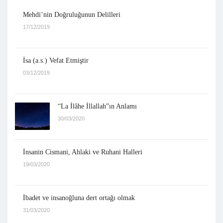
Mehdi’nin Doğruluğunun Delilleri
17/12/2019
İsa (a.s.) Vefat Etmiştir
03/12/2019
“La İlâhe İllallah”ın Anlamı
30/03/2020
İnsanin Cismani, Ahlaki ve Ruhani Halleri
19/03/2020
İbadet ve insanoğluna dert ortağı olmak
31/03/2020