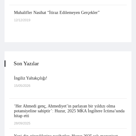
Muhalifler Nasihat “İtiraz Edilemeyen Gerçekler”
12/12/2019
Son Yazılar
İngiliz Yaltakçılığı!
15/05/2026
‘Her Ahmedi genç, Ahmediyet’in parlayan bir yıldızı olma
potansiyeline sahiptir’: Huzur, 2025 MKA İngiltere İctima’sında
hitap etti
28/09/2025