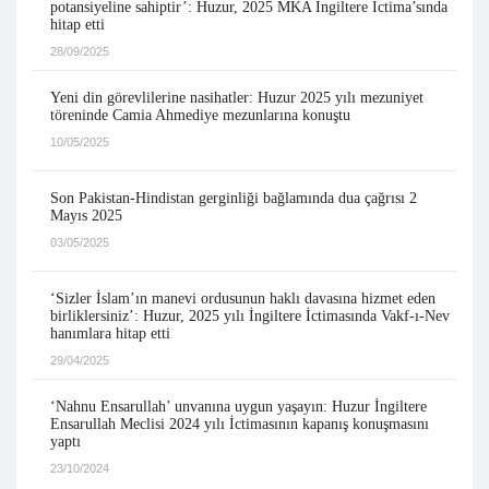
potansiyeline sahiptir’: Huzur, 2025 MKA İngiltere İctima’sında
hitap etti
28/09/2025
Yeni din görevlilerine nasihatler: Huzur 2025 yılı mezuniyet
töreninde Camia Ahmediye mezunlarına konuştu
10/05/2025
Son Pakistan-Hindistan gerginliği bağlamında dua çağrısı 2
Mayıs 2025
03/05/2025
‘Sizler İslam’ın manevi ordusunun haklı davasına hizmet eden
birliklersiniz’: Huzur, 2025 yılı İngiltere İctimasında Vakf-ı-Nev
hanımlara hitap etti
29/04/2025
‘Nahnu Ensarullah’ unvanına uygun yaşayın: Huzur İngiltere
Ensarullah Meclisi 2024 yılı İctimasının kapanış konuşmasını
yaptı
23/10/2024