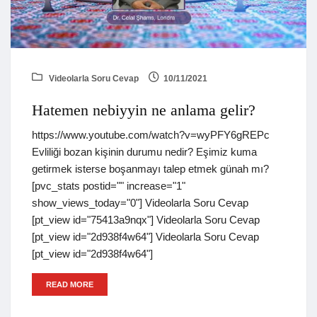
Videolarla Soru Cevap
10/11/2021
Hatemen nebiyyin ne anlama gelir?
https://www.youtube.com/watch?v=wyPFY6gREPc
Evliliği bozan kişinin durumu nedir? Eşimiz kuma
getirmek isterse boşanmayı talep etmek günah mı?
[pvc_stats postid="" increase="1"
show_views_today="0"] Videolarla Soru Cevap
[pt_view id="75413a9nqx"] Videolarla Soru Cevap
[pt_view id="2d938f4w64"] Videolarla Soru Cevap
[pt_view id="2d938f4w64"]
READ MORE