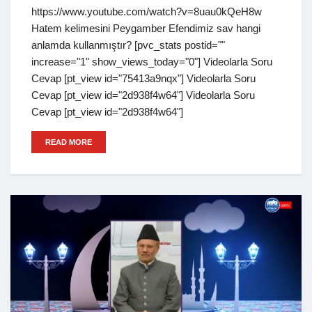
https://www.youtube.com/watch?v=8uau0kQeH8w
Hatem kelimesini Peygamber Efendimiz sav hangi
anlamda kullanmıştır? [pvc_stats postid=""
increase="1" show_views_today="0"] Videolarla Soru
Cevap [pt_view id="75413a9nqx"] Videolarla Soru
Cevap [pt_view id="2d938f4w64"] Videolarla Soru
Cevap [pt_view id="2d938f4w64"]
READ MORE