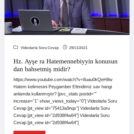
Videolarla Soru Cevap
29/11/2021
Hz. Ayşe ra Hatemennebiyyin konusun
dan bahsetmiş midir?
https://www.youtube.com/watch?v=8uau0kQeH8w
Hatem kelimesini Peygamber Efendimiz sav hangi
anlamda kullanmıştır? [pvc_stats postid=""
increase="1" show_views_today="0"] Videolarla Soru
Cevap [pt_view id="75413a9nqx"] Videolarla Soru
Cevap [pt_view id="2d938f4w64"] Videolarla Soru
Cevap [pt_view id="2d938f4w64"]