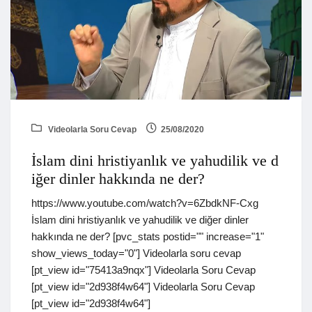
Videolarla Soru Cevap
25/08/2020
İslam dini hristiyanlık ve yahudilik ve d
iğer dinler hakkında ne der?
https://www.youtube.com/watch?v=6ZbdkNF-Cxg
İslam dini hristiyanlık ve yahudilik ve diğer dinler
hakkında ne der? [pvc_stats postid="" increase="1"
show_views_today="0"] Videolarla soru cevap
[pt_view id="75413a9nqx"] Videolarla Soru Cevap
[pt_view id="2d938f4w64"] Videolarla Soru Cevap
[pt_view id="2d938f4w64"]