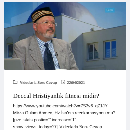
Videolarla Soru Cevap
22/04/2021
Deccal Hristiyanlık fitnesi midir?
https://www.youtube.com/watch?v=7S3v6_qZ1JY
Mirza Gulam Ahmed, Hz İsa'nın reenkarnasyonu mu?
[pvc_stats postid="" increase="1"
show_views_today="0"] Videolarla Soru Cevap