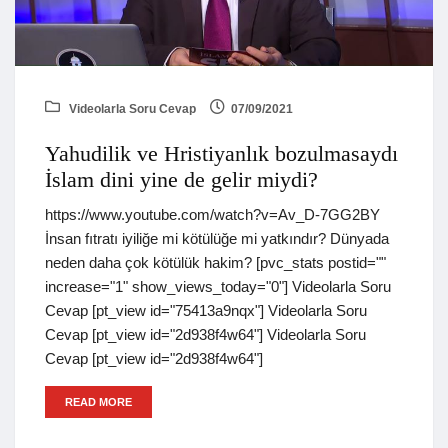
Videolarla Soru Cevap
07/09/2021
Yahudilik ve Hristiyanlık bozulmasaydı
İslam dini yine de gelir miydi?
https://www.youtube.com/watch?v=Av_D-7GG2BY
İnsan fıtratı iyiliğe mi kötülüğe mi yatkındır? Dünyada
neden daha çok kötülük hakim? [pvc_stats postid=""
increase="1" show_views_today="0"] Videolarla Soru
Cevap [pt_view id="75413a9nqx"] Videolarla Soru
Cevap [pt_view id="2d938f4w64"] Videolarla Soru
Cevap [pt_view id="2d938f4w64"]
READ MORE