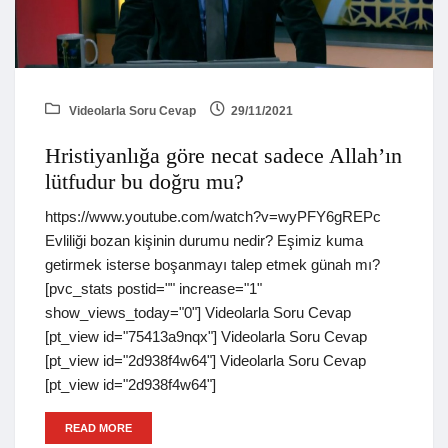
Videolarla Soru Cevap
29/11/2021
Hristiyanlığa göre necat sadece Allah’ın
lütfudur bu doğru mu?
https://www.youtube.com/watch?v=wyPFY6gREPc
Evliliği bozan kişinin durumu nedir? Eşimiz kuma
getirmek isterse boşanmayı talep etmek günah mı?
[pvc_stats postid="" increase="1"
show_views_today="0"] Videolarla Soru Cevap
[pt_view id="75413a9nqx"] Videolarla Soru Cevap
[pt_view id="2d938f4w64"] Videolarla Soru Cevap
[pt_view id="2d938f4w64"]
READ MORE