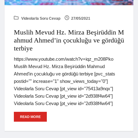
Videolarla Soru Cevap
27/05/2021
Muslih Mevud Hz. Mirza Beşirüddin M
ahmud Ahmed’in çocukluğu ve gördüğü
terbiye
https://www.youtube.com/watch?v=iqz_m208Pko
Muslih Mevud Hz. Mirza Beşirüddin Mahmud
Ahmed'in çocukluğu ve gördüğü terbiye [pvc_stats
postid="" increase="1" show_views_today="0"]
Videolarla Soru Cevap [pt_view id="75413a9nqx"]
Videolarla Soru Cevap [pt_view id="2d938f4w64"]
Videolarla Soru Cevap [pt_view id="2d938f4w64"]
READ MORE