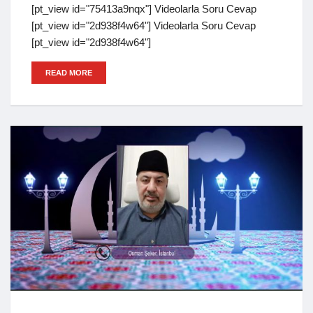
[pt_view id="75413a9nqx"] Videolarla Soru Cevap
[pt_view id="2d938f4w64"] Videolarla Soru Cevap
[pt_view id="2d938f4w64"]
READ MORE