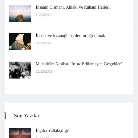
İnsanin Cismani, Ahlaki ve Ruhani Halleri
19/03/2020
İbadet ve insanoğluna dert ortağı olmak
31/03/2020
Muhalifler Nasihat “İtiraz Edilemeyen Gerçekler”
12/12/2019
Son Yazılar
İngiliz Yaltakçılığı!