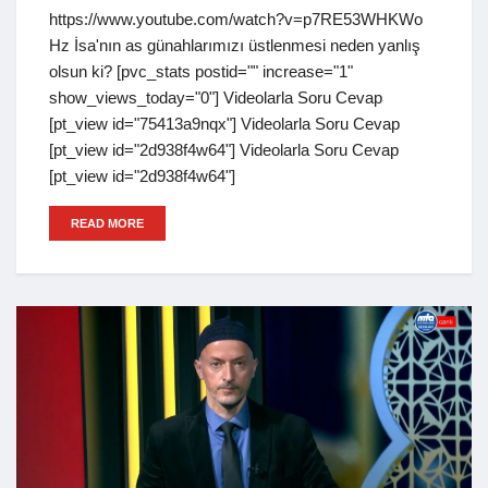
https://www.youtube.com/watch?v=p7RE53WHKWo
Hz İsa'nın as günahlarımızı üstlenmesi neden yanlış
olsun ki? [pvc_stats postid="" increase="1"
show_views_today="0"] Videolarla Soru Cevap
[pt_view id="75413a9nqx"] Videolarla Soru Cevap
[pt_view id="2d938f4w64"] Videolarla Soru Cevap
[pt_view id="2d938f4w64"]
READ MORE