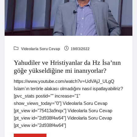
Videolarla Soru Cevap
19/03/2022
Yahudiler ve Hristiyanlar da Hz İsa’nın
göğe yükseldiğine mi inanıyorlar?
https://www.youtube.com/watch?v=UdVAjJ_ULgQ
İslam'ın terörle alakası olmadığını nasıl ispatlayabiliriz?
[pvc_stats postid="" increase="1"
show_views_today="0"] Videolarla Soru Cevap
[pt_view id="75413a9nqx"] Videolarla Soru Cevap
[pt_view id="2d938f4w64"] Videolarla Soru Cevap
[pt_view id="2d938f4w64"]