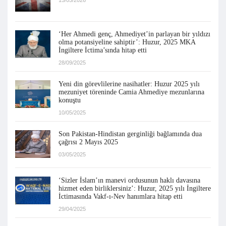
15/05/2026
‘Her Ahmedi genç, Ahmediyet’in parlayan bir yıldızı
olma potansiyeline sahiptir’: Huzur, 2025 MKA
İngiltere İctima’sında hitap etti
28/09/2025
Yeni din görevlilerine nasihatler: Huzur 2025 yılı
mezuniyet töreninde Camia Ahmediye mezunlarına
konuştu
10/05/2025
Son Pakistan-Hindistan gerginliği bağlamında dua
çağrısı 2 Mayıs 2025
03/05/2025
‘Sizler İslam’ın manevi ordusunun haklı davasına
hizmet eden birliklersiniz’: Huzur, 2025 yılı İngiltere
İctimasında Vakf-ı-Nev hanımlara hitap etti
29/04/2025