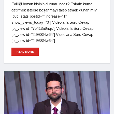
Evliliği bozan kişinin durumu nedir? Eşimiz kuma
getirmek isterse boşanmayı talep etmek günah mı?
[pvc_stats postid="" increase="1"
show_views_today="0"] Videolarla Soru Cevap
[pt_view id="75413a9nqx"] Videolarla Soru Cevap
[pt_view id="2d938f4w64"] Videolarla Soru Cevap
[pt_view id="2d938f4w64"]
READ MORE