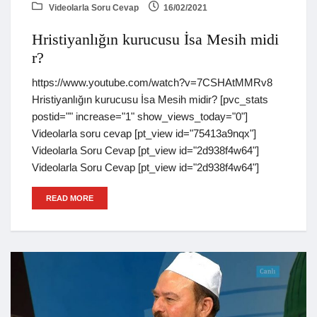
Videolarla Soru Cevap
16/02/2021
Hristiyanlığın kurucusu İsa Mesih midi
r?
https://www.youtube.com/watch?v=7CSHAtMMRv8
Hristiyanlığın kurucusu İsa Mesih midir? [pvc_stats
postid="" increase="1" show_views_today="0"]
Videolarla soru cevap [pt_view id="75413a9nqx"]
Videolarla Soru Cevap [pt_view id="2d938f4w64"]
Videolarla Soru Cevap [pt_view id="2d938f4w64"]
READ MORE