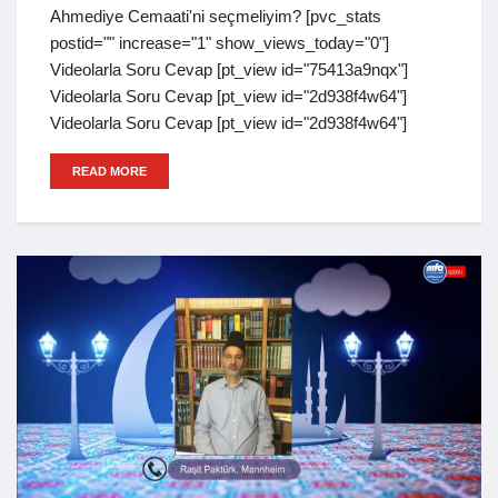
Ahmediye Cemaati'ni seçmeliyim? [pvc_stats
postid="" increase="1" show_views_today="0"]
Videolarla Soru Cevap [pt_view id="75413a9nqx"]
Videolarla Soru Cevap [pt_view id="2d938f4w64"]
Videolarla Soru Cevap [pt_view id="2d938f4w64"]
READ MORE