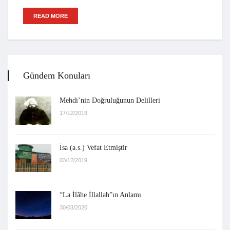
READ MORE
Gündem Konuları
Mehdi’nin Doğruluğunun Delilleri
17/12/2019
İsa (a.s.) Vefat Etmiştir
03/12/2019
“La İlâhe İllallah”ın Anlamı
30/03/2020