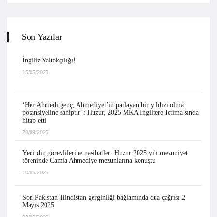
Son Yazılar
İngiliz Yaltakçılığı!
15/05/2026
‘Her Ahmedi genç, Ahmediyet’in parlayan bir yıldızı olma
potansiyeline sahiptir’: Huzur, 2025 MKA İngiltere İctima’sında
hitap etti
28/09/2025
Yeni din görevlilerine nasihatler: Huzur 2025 yılı mezuniyet
töreninde Camia Ahmediye mezunlarına konuştu
10/05/2025
Son Pakistan-Hindistan gerginliği bağlamında dua çağrısı 2
Mayıs 2025