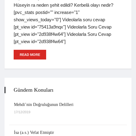
Hüseyin ra neden şehit edildi? Kerbelâ olayı nedir?
[pvc_stats postid="" increase="1"
show_views_today="0"] Videolarla soru cevap
[pt_view id="75413a9nqx"] Videolarla Soru Cevap
[pt_view id="2d938f4w64"] Videolarla Soru Cevap
[pt_view id="2d938f4w64"]
READ MORE
Gündem Konuları
Mehdi’nin Doğruluğunun Delilleri
17/12/2019
İsa (a.s.) Vefat Etmiştir