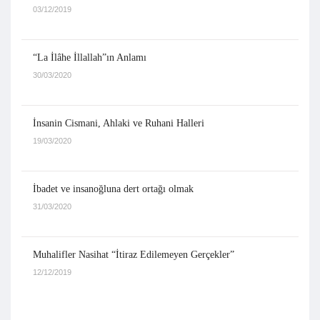
03/12/2019
“La İlâhe İllallah”ın Anlamı
30/03/2020
İnsanin Cismani, Ahlaki ve Ruhani Halleri
19/03/2020
İbadet ve insanoğluna dert ortağı olmak
31/03/2020
Muhalifler Nasihat “İtiraz Edilemeyen Gerçekler”
12/12/2019