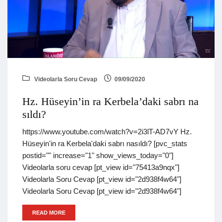
Videolarla Soru Cevap
09/09/2020
Hz. Hüseyin’in ra Kerbela’daki sabrı na
sıldı?
https://www.youtube.com/watch?v=2i3lT-AD7vY Hz.
Hüseyin'in ra Kerbela'daki sabrı nasıldı? [pvc_stats
postid="" increase="1" show_views_today="0"]
Videolarla soru cevap [pt_view id="75413a9nqx"]
Videolarla Soru Cevap [pt_view id="2d938f4w64"]
Videolarla Soru Cevap [pt_view id="2d938f4w64"]
READ MORE