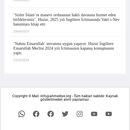
03/05/2025
‘Sizler İslam’ın manevi ordusunun haklı davasına hizmet eden
birliklersiniz’: Huzur, 2025 yılı İngiltere İctimasında Vakf-ı-Nev
hanımlara hitap etti
29/04/2025
‘Nahnu Ensarullah’ unvanına uygun yaşayın: Huzur İngiltere
Ensarullah Meclisi 2024 yılı İctimasının kapanış konuşmasını
yaptı
23/10/2024
Copyright © Mail: info@ahmediye.org - Tüm hakları saklıdır. Kaynak
gösterilmeden alıntı yapılamaz.