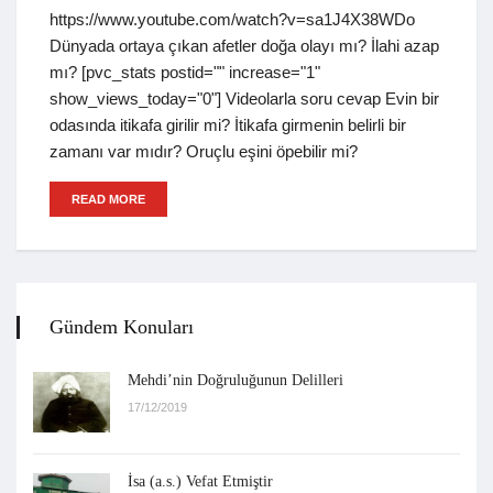
https://www.youtube.com/watch?v=sa1J4X38WDo
Dünyada ortaya çıkan afetler doğa olayı mı? İlahi azap
mı? [pvc_stats postid="" increase="1"
show_views_today="0"] Videolarla soru cevap Evin bir
odasında itikafa girilir mi? İtikafa girmenin belirli bir
zamanı var mıdır? Oruçlu eşini öpebilir mi?
READ MORE
Gündem Konuları
Mehdi’nin Doğruluğunun Delilleri
17/12/2019
İsa (a.s.) Vefat Etmiştir