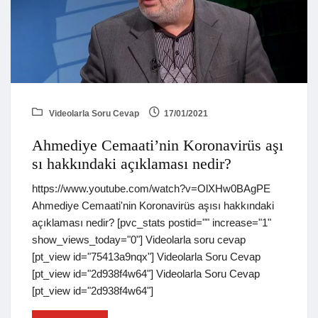
Videolarla Soru Cevap
17/01/2021
Ahmediye Cemaati’nin Koronavirüs aşı
sı hakkındaki açıklaması nedir?
https://www.youtube.com/watch?v=OlXHw0BAgPE
Ahmediye Cemaati'nin Koronavirüs aşısı hakkındaki
açıklaması nedir? [pvc_stats postid="" increase="1"
show_views_today="0"] Videolarla soru cevap
[pt_view id="75413a9nqx"] Videolarla Soru Cevap
[pt_view id="2d938f4w64"] Videolarla Soru Cevap
[pt_view id="2d938f4w64"]