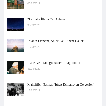
03/12/2019
“La İlâhe İllallah”ın Anlamı
30/03/2020
İnsanin Cismani, Ahlaki ve Ruhani Halleri
19/03/2020
İbadet ve insanoğluna dert ortağı olmak
31/03/2020
Muhalifler Nasihat “İtiraz Edilemeyen Gerçekler”
12/12/2019