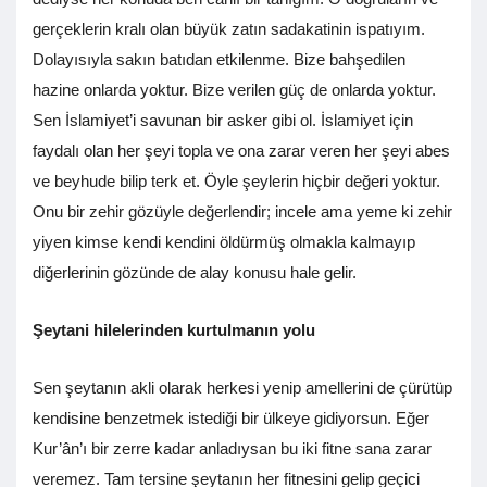
gerçeklerin kralı olan büyük zatın sadakatinin ispatıyım.
Dolayısıyla sakın batıdan etkilenme. Bize bahşedilen
hazine onlarda yoktur. Bize verilen güç de onlarda yoktur.
Sen İslamiyet’i savunan bir asker gibi ol. İslamiyet için
faydalı olan her şeyi topla ve ona zarar veren her şeyi abes
ve beyhude bilip terk et. Öyle şeylerin hiçbir değeri yoktur.
Onu bir zehir gözüyle değerlendir; incele ama yeme ki zehir
yiyen kimse kendi kendini öldürmüş olmakla kalmayıp
diğerlerinin gözünde de alay konusu hale gelir.
Şeytani hilelerinden kurtulmanın yolu
Sen şeytanın akli olarak herkesi yenip amellerini de çürütüp
kendisine benzetmek istediği bir ülkeye gidiyorsun. Eğer
Kur’ân’ı bir zerre kadar anladıysan bu iki fitne sana zarar
veremez. Tam tersine şeytanın her fitnesini gelip geçici