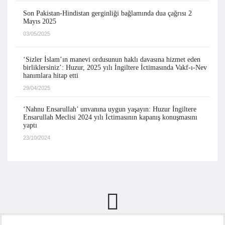
Son Pakistan-Hindistan gerginliği bağlamında dua çağrısı 2
Mayıs 2025
03/05/2025
‘Sizler İslam’ın manevi ordusunun haklı davasına hizmet eden
birliklersiniz’: Huzur, 2025 yılı İngiltere İctimasında Vakf-ı-Nev
hanımlara hitap etti
29/04/2025
‘Nahnu Ensarullah’ unvanına uygun yaşayın: Huzur İngiltere
Ensarullah Meclisi 2024 yılı İctimasının kapanış konuşmasını
yaptı
23/10/2024