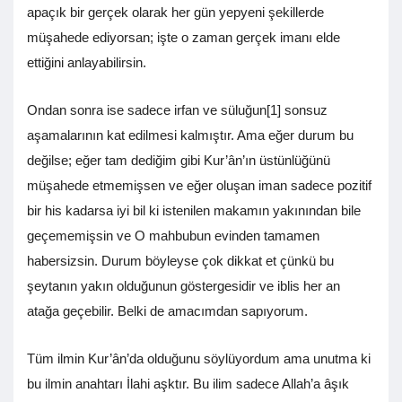
apaçık bir gerçek olarak her gün yepyeni şekillerde
müşahede ediyorsan; işte o zaman gerçek imanı elde
ettiğini anlayabilirsin.
Ondan sonra ise sadece irfan ve süluğun[1] sonsuz
aşamalarının kat edilmesi kalmıştır. Ama eğer durum bu
değilse; eğer tam dediğim gibi Kur’ân’ın üstünlüğünü
müşahede etmemişsen ve eğer oluşan iman sadece pozitif
bir his kadarsa iyi bil ki istenilen makamın yakınından bile
geçememişsin ve O mahbubun evinden tamamen
habersizsin. Durum böyleyse çok dikkat et çünkü bu
şeytanın yakın olduğunun göstergesidir ve iblis her an
atağa geçebilir. Belki de amacımdan sapıyorum.
Tüm ilmin Kur’ân’da olduğunu söylüyordum ama unutma ki
bu ilmin anahtarı İlahi aşktır. Bu ilim sadece Allah’a âşık