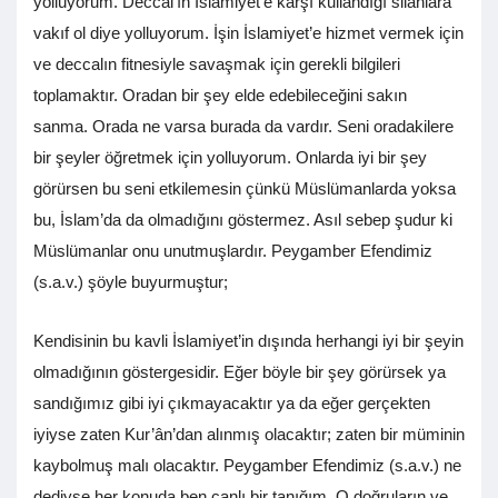
yolluyorum. Deccal’ın İslamiyet’e karşı kullandığı silahlara
vakıf ol diye yolluyorum. İşin İslamiyet’e hizmet vermek için
ve deccalın fitnesiyle savaşmak için gerekli bilgileri
toplamaktır. Oradan bir şey elde edebileceğini sakın
sanma. Orada ne varsa burada da vardır. Seni oradakilere
bir şeyler öğretmek için yolluyorum. Onlarda iyi bir şey
görürsen bu seni etkilemesin çünkü Müslümanlarda yoksa
bu, İslam’da da olmadığını göstermez. Asıl sebep şudur ki
Müslümanlar onu unutmuşlardır. Peygamber Efendimiz
(s.a.v.) şöyle buyurmuştur;
Kendisinin bu kavli İslamiyet’in dışında herhangi iyi bir şeyin
olmadığının göstergesidir. Eğer böyle bir şey görürsek ya
sandığımız gibi iyi çıkmayacaktır ya da eğer gerçekten
iyiyse zaten Kur’ân’dan alınmış olacaktır; zaten bir müminin
kaybolmuş malı olacaktır. Peygamber Efendimiz (s.a.v.) ne
dediyse her konuda ben canlı bir tanığım. O doğruların ve