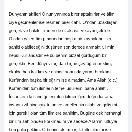
Dünyanın akilleri O’nun yanında birer aptaldırlar ve âlim
diye geçinenler ise resmen birer cahil. O’ndan uzaklaşan,
gerçek ve hakiki ilimden de uzaklaşır ve aynı şekilde
O’ndan gelen ilim pınarından başka bir kaynaktan ilim
sahibi olabileceğini düşünen son derece ahmaktır. İlmin
hepsi Kur’ândadır ve bu benim bizzat gördüğüm bir
gerçektir. Ben dünyevi açıdan hiçbir şey öğrenmedim;
okulda hep kaldım ve eninde sonunda yarım bıraktım.
Kur’ândan başka bir eğitim ise almadım. Ama Allah (c.c.)
Kur’ân’dan tüm ilimlerin temel usullerini bana anlattı.
İnsanların kullandığı terimleri bilmediğim doğrudur ama
insanın zihnine ışık tutan ve amellerinin ıslahı ve gelişimi
için gerekli olan tüm ilimlere sahibim. Bugüne dek herhangi
bir ilim sahibinden korkmadım ve sadece Allah’ın lütfüyle
hep galip geldim. O benim aklıma ışık tuttu; ilmimi ise