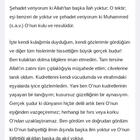
Şehadet veriyorum ki Allah’tan başka İlah yoktur; O tektir;
eşi benzeri de yoktur ve şehadet veriyorum ki Muhammed
(s.a.v.) O’nun kulu ve resulüdür.
İşte kendi kulağımla duyduğum, kendi gözlerimle gördüğüm
ve diğer tüm hislerimle hissettiğim büyük gerçek budur!
Ben kulaktan dolma bilgilere iman etmedim. Tam tersine
Allah’ın zatını tüm çıplaklığıyla müşahede ettim; cilvelerine
tanık oldum. Kudretlerini kendi vücudumda ve etrafımdaki
eşyalarda iyice gözlemledim. Yani ben O’nun kudretlerinin
yaşayan bir tanığıyım; kusursuz güzelliğinin bir aynasıyım.
Gerçek şudur ki dünyanın hiçbir delili artık beni O’nun
eşiğinden vazgeçiremez; herhangi bir hırs veya korku
O’ndan uzaklaştıramaz. Ben gördüm ve doğrudan gördüm
ki O’nun bahşettiği ilmin dışında başka ilim yoktur ve O’nun
lütfettiği akıldan başka da akıl yoktur.