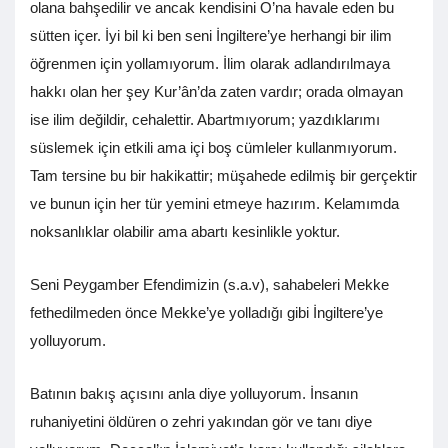
olana bahşedilir ve ancak kendisini O’na havale eden bu
sütten içer. İyi bil ki ben seni İngiltere’ye herhangi bir ilim
öğrenmen için yollamıyorum. İlim olarak adlandırılmaya
hakkı olan her şey Kur’ân’da zaten vardır; orada olmayan
ise ilim değildir, cehalettir. Abartmıyorum; yazdıklarımı
süslemek için etkili ama içi boş cümleler kullanmıyorum.
Tam tersine bu bir hakikattir; müşahede edilmiş bir gerçektir
ve bunun için her tür yemini etmeye hazırım. Kelamımda
noksanlıklar olabilir ama abartı kesinlikle yoktur.
Seni Peygamber Efendimizin (s.a.v), sahabeleri Mekke
fethedilmeden önce Mekke’ye yolladığı gibi İngiltere’ye
yolluyorum.
Batının bakış açısını anla diye yolluyorum. İnsanın
ruhaniyetini öldüren o zehri yakından gör ve tanı diye