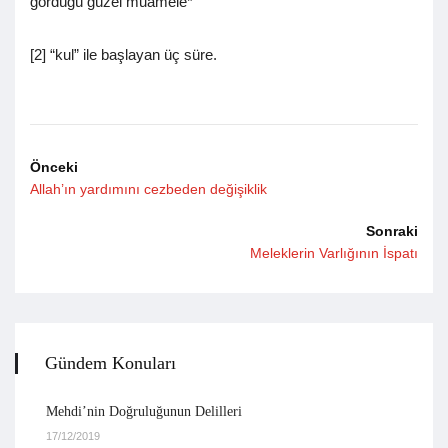
gördüğü güzel muamele*
[2] “kul” ile başlayan üç süre.
Önceki
Allah’ın yardımını cezbeden değişiklik
Sonraki
Meleklerin Varlığının İspatı
Gündem Konuları
Mehdi’nin Doğruluğunun Delilleri
17/12/2019