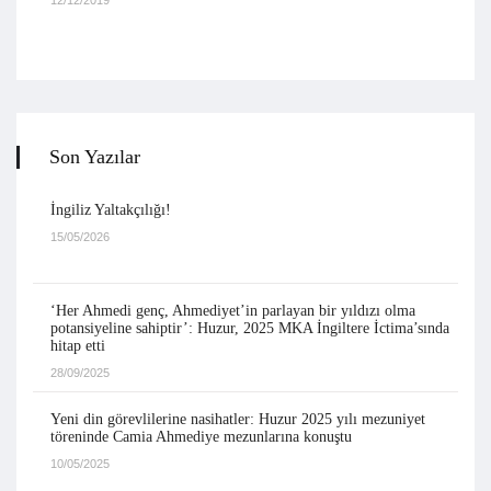
12/12/2019
Son Yazılar
İngiliz Yaltakçılığı!
15/05/2026
‘Her Ahmedi genç, Ahmediyet’in parlayan bir yıldızı olma
potansiyeline sahiptir’: Huzur, 2025 MKA İngiltere İctima’sında
hitap etti
28/09/2025
Yeni din görevlilerine nasihatler: Huzur 2025 yılı mezuniyet
töreninde Camia Ahmediye mezunlarına konuştu
10/05/2025