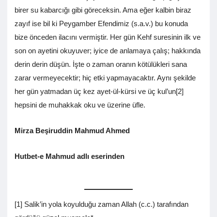
birer su kabarcığı gibi göreceksin. Ama eğer kalbin biraz
zayıf ise bil ki Peygamber Efendimiz (s.a.v.) bu konuda
bize önceden ilacını vermiştir. Her gün Kehf suresinin ilk ve
son on ayetini okuyuver; iyice de anlamaya çalış; hakkında
derin derin düşün. İşte o zaman oranın kötülükleri sana
zarar vermeyecektir; hiç etki yapmayacaktır. Aynı şekilde
her gün yatmadan üç kez ayet-ül-kürsi ve üç kul’un[2]
hepsini de muhakkak oku ve üzerine üfle.
Mirza Beşiruddin Mahmud Ahmed
Hutbet-e Mahmud adlı eserinden
[1] Salik’in yola koyulduğu zaman Allah (c.c.) tarafından