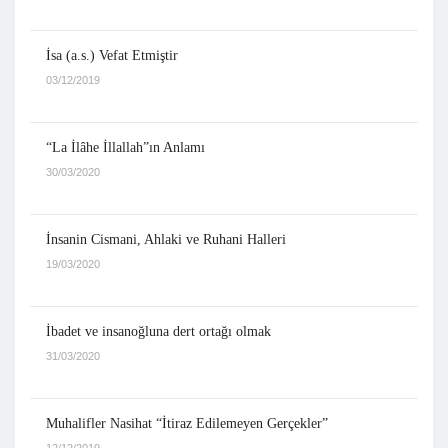
İsa (a.s.) Vefat Etmiştir
03/12/2019
“La İlâhe İllallah”ın Anlamı
30/03/2020
İnsanin Cismani, Ahlaki ve Ruhani Halleri
19/03/2020
İbadet ve insanoğluna dert ortağı olmak
31/03/2020
Muhalifler Nasihat “İtiraz Edilemeyen Gerçekler”