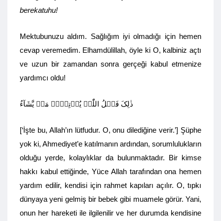
berekatuhu!
Mektubunuzu aldım. Sağlığım iyi olmadığı için hemen
cevap veremedim. Elhamdülillah, öyle ki O, kalbiniz açtı
ve uzun bir zamandan sonra gerçeği kabul etmenize
yardımcı oldu!
ذٰلِکَ فَضۡلُ اللّٰہِ یُؤۡتِیۡہِ مَنۡ یَّشَآءُ
[‘İşte bu, Allah’ın lütfudur. O, onu dilediğine verir.’] Şüphe
yok ki, Ahmediyet’e katılmanın ardından, sorumlulukların
olduğu yerde, kolaylıklar da bulunmaktadır. Bir kimse
hakkı kabul ettiğinde, Yüce Allah tarafından ona hemen
yardım edilir, kendisi için rahmet kapıları açılır. O, tıpkı
dünyaya yeni gelmiş bir bebek gibi muamele görür. Yani,
onun her hareketi ile ilgilenilir ve her durumda kendisine