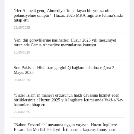
‘Her Ahmedi genç, Ahmediyet’in parlayan bir yıldızı olma
potansiyeline sahiptir’: Huzur, 2025 MKA İngiltere İctima’sında
hitap etti
28/09/2025
Yeni din görevlilerine nasihatler: Huzur 2025 yılı mezuniyet
töreninde Camia Ahmediye mezunlarına konuştu
10/05/2025
Son Pakistan-Hindistan gerginliği bağlamında dua çağrısı 2
Mayıs 2025
03/05/2025
‘Sizler İslam’ın manevi ordusunun haklı davasına hizmet eden
birliklersiniz’: Huzur, 2025 yılı İngiltere İctimasında Vakf-ı-Nev
hanımlara hitap etti
29/04/2025
‘Nahnu Ensarullah’ unvanına uygun yaşayın: Huzur İngiltere
Ensarullah Meclisi 2024 yılı İctimasının kapanış konuşmasını