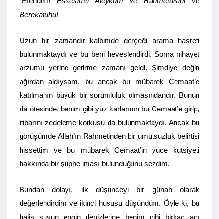
“Efendim!
Esselamu Aleyküm ve Rahmetullahi ve
Berekatuhu!
Uzun bir zamandır kalbimde gerçeği arama hasreti
bulunmaktaydı ve bu beni heveslendirdi. Sonra nihayet
arzumu yerine getirme zamanı geldi. Şimdiye değin
ağırdan aldıysam, bu ancak bu mübarek Cemaat’e
katılmanın büyük bir sorumluluk olmasındandır. Bunun
da ötesinde, benim gibi yüz karlarının bu Cemaat’e girip,
itibarını zedeleme korkusu da bulunmaktaydı. Ancak bu
görüşümde Allah’ın Rahmetinden bir umutsuzluk belirtisi
hissettim ve bu mübarek Cemaat’in yüce kutsiyeti
hakkında bir şüphe iması bulunduğunu sezdim.
Bundan dolayı, ilk düşünceyi bir günah olarak
değerlendirdim ve ikinci hususu düşündüm. Öyle ki, bu
halis suyun engin denizlerine benim gibi birkaç acı