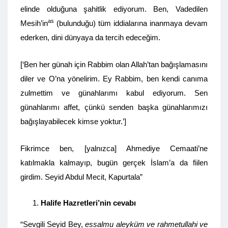
elinde olduğuna şahitlik ediyorum. Ben, Vadedilen
as
Mesih’in
(bulunduğu) tüm iddialarına inanmaya devam
ederken, dini dünyaya da tercih edeceğim.
[‘Ben her günah için Rabbim olan Allah’tan bağışlamasını
diler ve O’na yönelirim. Ey Rabbim, ben kendi canıma
zulmettim ve günahlarımı kabul ediyorum. Sen
günahlarımı affet, çünkü senden başka günahlarımızı
bağışlayabilecek kimse yoktur.’]
Fikrimce ben, [yalnızca] Ahmediye Cemaati’ne
katılmakla kalmayıp, bugün gerçek İslam’a da fiilen
girdim. Seyid Abdul Mecit, Kapurtala”
Halife Hazretleri’nin cevabı
“Sevgili Seyid Bey,
essalmu aleyküm ve rahmetullahi ve