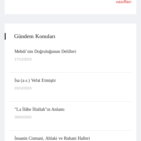
vasıfları
Gündem Konuları
Mehdi’nin Doğruluğunun Delilleri
17/12/2019
İsa (a.s.) Vefat Etmiştir
03/12/2019
“La İlâhe İllallah”ın Anlamı
30/03/2020
İnsanin Cismani, Ahlaki ve Ruhani Halleri