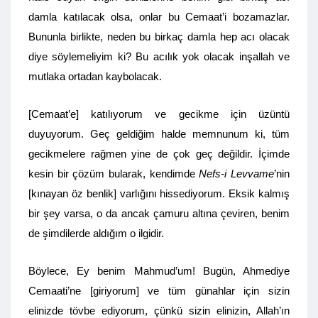
damla katılacak olsa, onlar bu Cemaat’i bozamazlar.
Bununla birlikte, neden bu birkaç damla hep acı olacak
diye söylemeliyim ki? Bu acılık yok olacak inşallah ve
mutlaka ortadan kaybolacak.
[Cemaat’e] katılıyorum ve gecikme için üzüntü
duyuyorum. Geç geldiğim halde memnunum ki, tüm
gecikmelere rağmen yine de çok geç değildir. İçimde
kesin bir çözüm bularak, kendimde
Nefs-i Levvame
’nin
[kınayan öz benlik] varlığını hissediyorum. Eksik kalmış
bir şey varsa, o da ancak çamuru altına çeviren, benim
de şimdilerde aldığım o ilgidir.
Böylece, Ey benim Mahmud’um! Bugün, Ahmediye
Cemaati’ne [giriyorum] ve tüm günahlar için sizin
elinizde tövbe ediyorum, çünkü sizin elinizin, Allah’ın