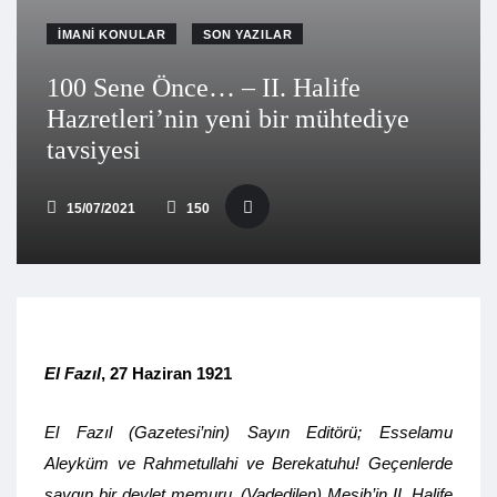
İMANI KONULAR
SON YAZILAR
100 Sene Önce… – II. Halife
Hazretleri’nin yeni bir mühtediye
tavsiyesi
15/07/2021
150
El Fazıl
, 27 Haziran 1921
El Fazıl (Gazetesi’nin) Sayın Editörü; Esselamu
Aleyküm ve Rahmetullahi ve Berekatuhu! Geçenlerde
saygın bir devlet memuru, (Vadedilen) Mesih’in II. Halife