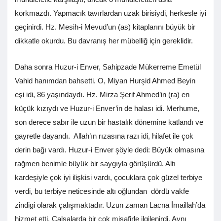
korkmazdı. Yapmacık tavırlardan uzak birisiydi, herkesle iyi
geçinirdi. Hz. Mesih-i Mevud’un (as) kitaplarını büyük bir
dikkatle okurdu. Bu davranış her mübelliğ için gereklidir.
Daha sonra Huzur-i Enver, Sahipzade Mükerreme Emetül
Vahid hanımdan bahsetti. O, Miyan Hurşid Ahmed Beyin
eşi idi, 86 yaşındaydı. Hz. Mirza Şerif Ahmed’in (ra) en
küçük kızıydı ve Huzur-i Enver’in de halası idi. Merhume,
son derece sabır ile uzun bir hastalık dönemine katlandı ve
gayretle dayandı. Allah’ın rızasına razı idi, hilafet ile çok
derin bağı vardı. Huzur-i Enver şöyle dedi: Büyük olmasına
rağmen benimle büyük bir saygıyla görüşürdü. Altı
kardeşiyle çok iyi ilişkisi vardı, çocuklara çok güzel terbiye
verdi, bu terbiye neticesinde altı oğlundan dördü vakfe
zindigi olarak çalışmaktadır. Uzun zaman Lacna İmaillah’da
hizmet etti. Calsalarda bir çok misafirle ilgilenirdi. Aynı