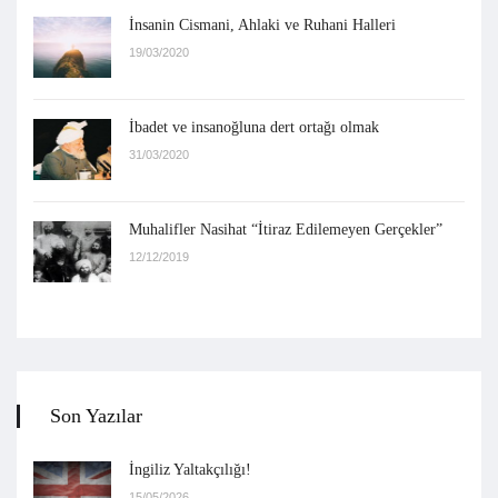
İnsanin Cismani, Ahlaki ve Ruhani Halleri
19/03/2020
İbadet ve insanoğluna dert ortağı olmak
31/03/2020
Muhalifler Nasihat “İtiraz Edilemeyen Gerçekler”
12/12/2019
Son Yazılar
İngiliz Yaltakçılığı!
15/05/2026