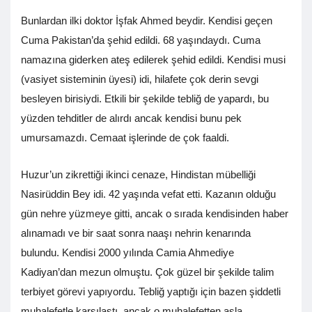
Bunlardan ilki doktor İşfak Ahmed beydir. Kendisi geçen
Cuma Pakistan’da şehid edildi. 68 yaşındaydı. Cuma
namazına giderken ateş edilerek şehid edildi. Kendisi musi
(vasiyet sisteminin üyesi) idi, hilafete çok derin sevgi
besleyen birisiydi. Etkili bir şekilde tebliğ de yapardı, bu
yüzden tehditler de alırdı ancak kendisi bunu pek
umursamazdı. Cemaat işlerinde de çok faaldi.
Huzur’un zikrettiği ikinci cenaze, Hindistan mübelliği
Nasirüddin Bey idi. 42 yaşında vefat etti. Kazanın olduğu
gün nehre yüzmeye gitti, ancak o sırada kendisinden haber
alınamadı ve bir saat sonra naaşı nehrin kenarında
bulundu. Kendisi 2000 yılında Camia Ahmediye
Kadiyan’dan mezun olmuştu. Çok güzel bir şekilde talim
terbiyet görevi yapıyordu. Tebliğ yaptığı için bazen şiddetli
muhalefetle karşılaştı, ancak o muhalefetten asla