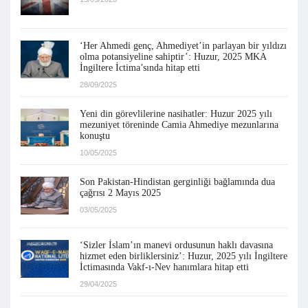
‘Her Ahmedi genç, Ahmediyet’in parlayan bir yıldızı
olma potansiyeline sahiptir’: Huzur, 2025 MKA
İngiltere İctima’sında hitap etti
28/09/2025
Yeni din görevlilerine nasihatler: Huzur 2025 yılı
mezuniyet töreninde Camia Ahmediye mezunlarına
konuştu
10/05/2025
Son Pakistan-Hindistan gerginliği bağlamında dua
çağrısı 2 Mayıs 2025
03/05/2025
‘Sizler İslam’ın manevi ordusunun haklı davasına
hizmet eden birliklersiniz’: Huzur, 2025 yılı İngiltere
İctimasında Vakf-ı-Nev hanımlara hitap etti
29/04/2025