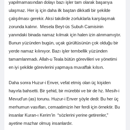
yapılmamasından dolayı bazı işler tam olarak başarıya
ulaşmaz. Her iş için daha ilk baştan dikkatli bir şekilde
çalışılması gerekir. Aksi takdirde zorluklarla karşılaşmak
zorunda kalınır. Mesela Beyt-üs Subuh Camisinin
yanındaki binada namaz kılmak için halen izin alınmamıştır.
Bunun yüzünden bugün, uçak gürültüsünün çok olduğu bir
yerde namaz kılınıyor. Bazı işler tembellik yüzünden
tamamlanmadı. Allah-u Teala bütün görevlileri ve yönetimi
en iyi şekilde görevlerini yapmaya muvaffak kılsın.
Daha sonra Huzur-i Enver, vefat etmiş olan üç kişiden
hayırla bahsetti. Bir şehid, bir mürebbi ve bir de hz. Mesih-i
Mevud’un (as) torunu. Huzur-i Enver şöyle dedi: Bu her üç
merhumun vasıfları, cemaatimizin her ferdi için örnektir. Bu
insanlar Kuran-ı Kerim’in “sözlerini yerine getirenler,”
ayetine mazhar olmuş insanlardır.