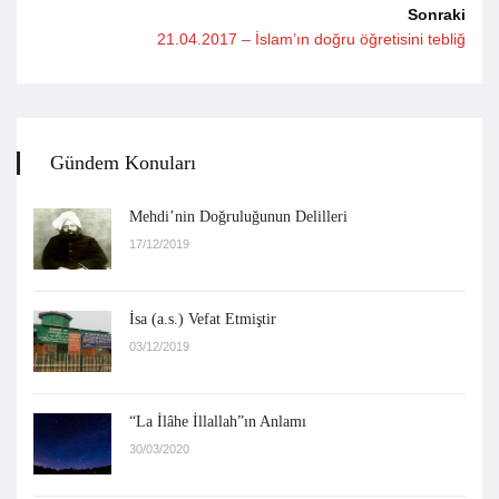
Sonraki
21.04.2017 – İslam’ın doğru öğretisini tebliğ
Gündem Konuları
Mehdi’nin Doğruluğunun Delilleri
17/12/2019
İsa (a.s.) Vefat Etmiştir
03/12/2019
“La İlâhe İllallah”ın Anlamı
30/03/2020