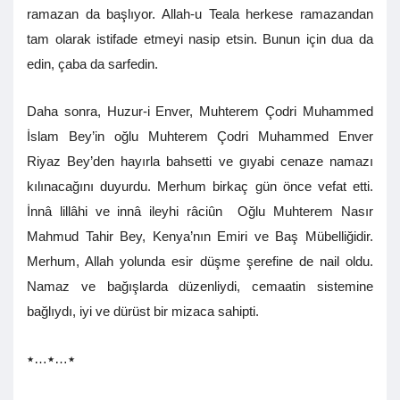
ramazan da başlıyor. Allah-u Teala herkese ramazandan
tam olarak istifade etmeyi nasip etsin. Bunun için dua da
edin, çaba da sarfedin.
Daha sonra, Huzur-i Enver, Muhterem Çodri Muhammed
İslam Bey’in oğlu Muhterem Çodri Muhammed Enver
Riyaz Bey’den hayırla bahsetti ve gıyabi cenaze namazı
kılınacağını duyurdu. Merhum birkaç gün önce vefat etti.
İnnâ lillâhi ve innâ ileyhi râciûn Oğlu Muhterem Nasır
Mahmud Tahir Bey, Kenya’nın Emiri ve Baş Mübelliğidir.
Merhum, Allah yolunda esir düşme şerefine de nail oldu.
Namaz ve bağışlarda düzenliydi, cemaatin sistemine
bağlıydı, iyi ve dürüst bir mizaca sahipti.
٭…٭…٭