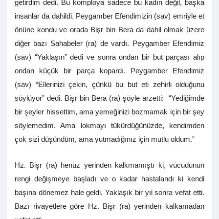
getirdim dedi. Bu komploya sadece bu kadın değil, başka
insanlar da dahildi. Peygamber Efendimizin (sav) emriyle et
önüne kondu ve orada Bişr bin Bera da dahil olmak üzere
diğer bazı Sahabeler (ra) de vardı. Peygamber Efendimiz
(sav) “Yaklaşın” dedi ve sonra ondan bir but parçası alıp
ondan küçük bir parça kopardı. Peygamber Efendimiz
(sav) “Ellerinizi çekin, çünkü bu but eti zehirli olduğunu
söylüyor” dedi. Bişr bin Bera (ra) şöyle arzetti: “Yediğimde
bir şeyler hissettim, ama yemeğinizi bozmamak için bir şey
söylemedim. Ama lokmayı tükürdüğünüzde, kendimden
çok sizi düşündüm, ama yutmadığınız için mutlu oldum.”
Hz. Bişr (ra) henüz yerinden kalkmamıştı ki, vücudunun
rengi değişmeye başladı ve o kadar hastalandı ki kendi
başına dönemez hale geldi. Yaklaşık bir yıl sonra vefat etti.
Bazı rivayetlere göre Hz. Bişr (ra) yerinden kalkamadan