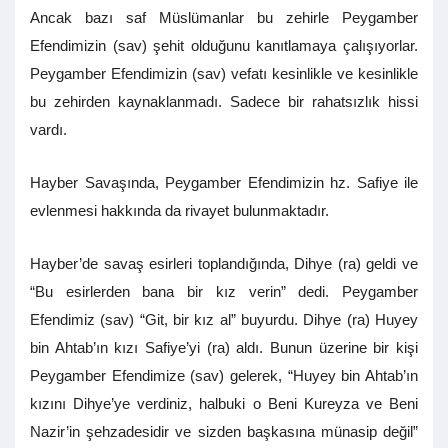
Ancak bazı saf Müslümanlar bu zehirle Peygamber
Efendimizin (sav) şehit olduğunu kanıtlamaya çalışıyorlar.
Peygamber Efendimizin (sav) vefatı kesinlikle ve kesinlikle
bu zehirden kaynaklanmadı. Sadece bir rahatsızlık hissi
vardı.
Hayber Savaşında, Peygamber Efendimizin hz. Safiye ile
evlenmesi hakkında da rivayet bulunmaktadır.
Hayber’de savaş esirleri toplandığında, Dihye (ra) geldi ve
“Bu esirlerden bana bir kız verin” dedi. Peygamber
Efendimiz (sav) “Git, bir kız al” buyurdu. Dihye (ra) Huyey
bin Ahtab’ın kızı Safiye’yi (ra) aldı. Bunun üzerine bir kişi
Peygamber Efendimize (sav) gelerek, “Huyey bin Ahtab’ın
kızını Dihye’ye verdiniz, halbuki o Beni Kureyza ve Beni
Nazir’in şehzadesidir ve sizden başkasına münasip değil”