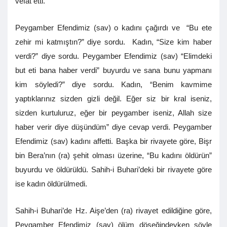
vefat etti.
Peygamber Efendimiz (sav) o kadını çağırdı ve “Bu ete
zehir mi katmıştın?” diye sordu. Kadın, “Size kim haber
verdi?” diye sordu. Peygamber Efendimiz (sav) “Elimdeki
but eti bana haber verdi” buyurdu ve sana bunu yapmanı
kim söyledi?” diye sordu. Kadın, “Benim kavmime
yaptıklarınız sizden gizli değil. Eğer siz bir kral iseniz,
sizden kurtuluruz, eğer bir peygamber iseniz, Allah size
haber verir diye düşündüm” diye cevap verdi. Peygamber
Efendimiz (sav) kadını affetti. Başka bir rivayete göre, Bişr
bin Bera’nın (ra) şehit olması üzerine, “Bu kadını öldürün”
buyurdu ve öldürüldü. Sahih-i Buhari’deki bir rivayete göre
ise kadın öldürülmedi.
Sahih-i Buhari’de Hz. Aişe’den (ra) rivayet edildiğine göre,
Peygamber Efendimiz (sav) ölüm döşeğindeyken şöyle