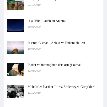
03/12/2019
“La İlâhe İllallah”ın Anlamı
30/03/2020
İnsanin Cismani, Ahlaki ve Ruhani Halleri
19/03/2020
İbadet ve insanoğluna dert ortağı olmak
31/03/2020
Muhalifler Nasihat “İtiraz Edilemeyen Gerçekler”
12/12/2019