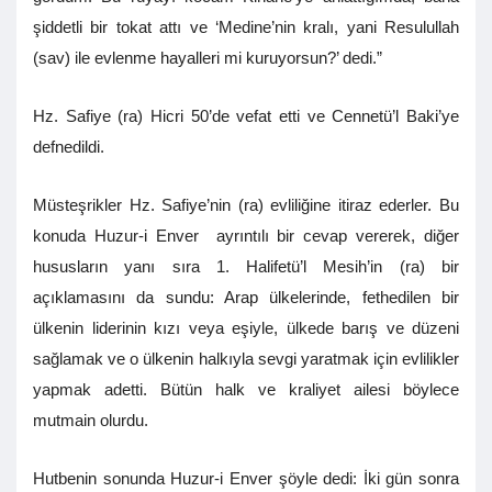
şiddetli bir tokat attı ve ‘Medine’nin kralı, yani Resulullah
(sav) ile evlenme hayalleri mi kuruyorsun?’ dedi.”
Hz. Safiye (ra) Hicri 50’de vefat etti ve Cennetü’l Baki’ye
defnedildi.
Müsteşrikler Hz. Safiye’nin (ra) evliliğine itiraz ederler. Bu
konuda Huzur-i Enver ayrıntılı bir cevap vererek, diğer
hususların yanı sıra 1. Halifetü’l Mesih’in (ra) bir
açıklamasını da sundu: Arap ülkelerinde, fethedilen bir
ülkenin liderinin kızı veya eşiyle, ülkede barış ve düzeni
sağlamak ve o ülkenin halkıyla sevgi yaratmak için evlilikler
yapmak adetti. Bütün halk ve kraliyet ailesi böylece
mutmain olurdu.
Hutbenin sonunda Huzur-i Enver şöyle dedi: İki gün sonra