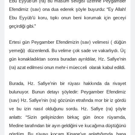
Ebu Eyyüb’ün (ra) bu masum sevgisi üzerine Peygamber
Efendimiz (sav) ona dua ederek şöyle buyurdu: “Ey Allah!
Ebu Eyyüb’ü koru, tıpkı onun beni korumak için geceyi
geçirdiği gibi.”
Ertesi gün Peygamber Efendimizin (sav) velimesi ( düğün
yemeği) düzenlendi. Bu velime çok sade ve vakarlıydı. Üç
gün konakladıktan sonra buradan ayrıldılar, Hz. Safiye’nin
(ra) azat edilmesi onun mehr-i müecceli olarak kabul edildi.
Burada, Hz. Safiye’nin bir rüyası hakkında da rivayet
bulunuyor. Bunun detayı şöyledir: Peygamber Efendimiz
(sav) Hz. Safiye’nin (ra) gözünün etrafında mor bir iz gördü
ve bu izin nasıl olduğunu sordu. Hz. Safiye (ra) şöyle
anlattı: “Sizin gelişinizden birkaç gün önce rüyamda,
Medine tarafından bir ayın geldiğini ve kucağıma düştüğünü
gördüm. Bu rüyayı kocam Kinane’ye anlattığımda, bana