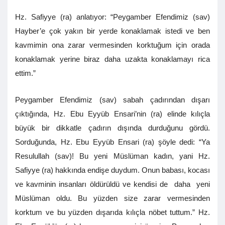
Hz. Safiyye (ra) anlatıyor: “Peygamber Efendimiz (sav)
Hayber’e çok yakın bir yerde konaklamak istedi ve ben
kavmimin ona zarar vermesinden korktuğum için orada
konaklamak yerine biraz daha uzakta konaklamayı rica
ettim.”
Peygamber Efendimiz (sav) sabah çadırından dışarı
çıktığında, Hz. Ebu Eyyüb Ensari’nin (ra) elinde kılıçla
büyük bir dikkatle çadırın dışında durduğunu gördü.
Sorduğunda, Hz. Ebu Eyyüb Ensari (ra) şöyle dedi: “Ya
Resulullah (sav)! Bu yeni Müslüman kadın, yani Hz.
Safiyye (ra) hakkında endişe duydum. Onun babası, kocası
ve kavminin insanları öldürüldü ve kendisi de daha yeni
Müslüman oldu. Bu yüzden size zarar vermesinden
korktum ve bu yüzden dışarıda kılıçla nöbet tuttum.” Hz.