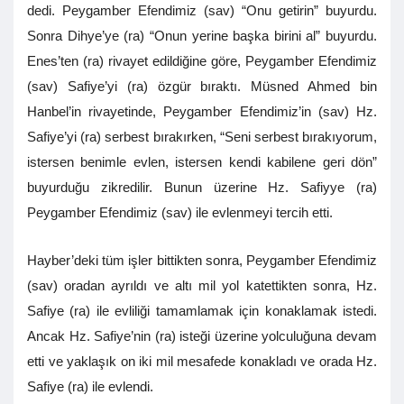
dedi. Peygamber Efendimiz (sav) “Onu getirin” buyurdu.
Sonra Dihye’ye (ra) “Onun yerine başka birini al” buyurdu.
Enes’ten (ra) rivayet edildiğine göre, Peygamber Efendimiz
(sav) Safiye’yi (ra) özgür bıraktı. Müsned Ahmed bin
Hanbel’in rivayetinde, Peygamber Efendimiz’in (sav) Hz.
Safiye’yi (ra) serbest bırakırken, “Seni serbest bırakıyorum,
istersen benimle evlen, istersen kendi kabilene geri dön”
buyurduğu zikredilir. Bunun üzerine Hz. Safiyye (ra)
Peygamber Efendimiz (sav) ile evlenmeyi tercih etti.
Hayber’deki tüm işler bittikten sonra, Peygamber Efendimiz
(sav) oradan ayrıldı ve altı mil yol katettikten sonra, Hz.
Safiye (ra) ile evliliği tamamlamak için konaklamak istedi.
Ancak Hz. Safiye’nin (ra) isteği üzerine yolculuğuna devam
etti ve yaklaşık on iki mil mesafede konakladı ve orada Hz.
Safiye (ra) ile evlendi.