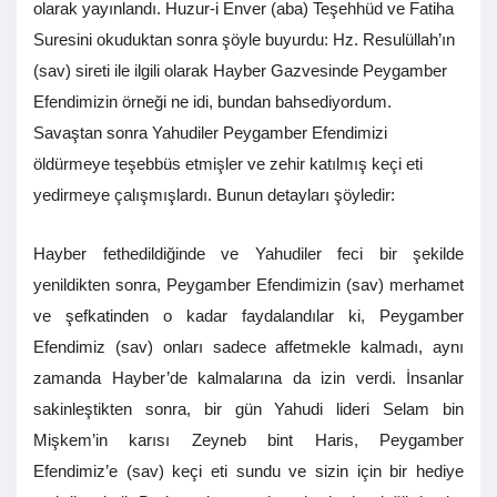
olarak yayınlandı. Huzur-i Enver (aba) Teşehhüd ve Fatiha
Suresini okuduktan sonra şöyle buyurdu: Hz. Resulüllah’ın
(sav) sireti ile ilgili olarak Hayber Gazvesinde Peygamber
Efendimizin örneği ne idi, bundan bahsediyordum.
Savaştan sonra Yahudiler Peygamber Efendimizi
öldürmeye teşebbüs etmişler ve zehir katılmış keçi eti
yedirmeye çalışmışlardı. Bunun detayları şöyledir:
Hayber fethedildiğinde ve Yahudiler feci bir şekilde
yenildikten sonra, Peygamber Efendimizin (sav) merhamet
ve şefkatinden o kadar faydalandılar ki, Peygamber
Efendimiz (sav) onları sadece affetmekle kalmadı, aynı
zamanda Hayber’de kalmalarına da izin verdi. İnsanlar
sakinleştikten sonra, bir gün Yahudi lideri Selam bin
Mişkem’in karısı Zeyneb bint Haris, Peygamber
Efendimiz’e (sav) keçi eti sundu ve sizin için bir hediye